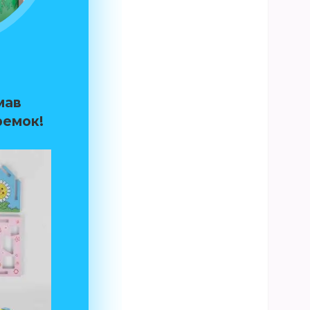
мав
ремок
!