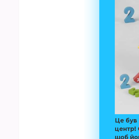
Це був
центр
!
щоб йо