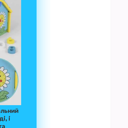
альний
ді
, і
та