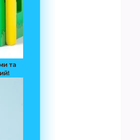
ми та
ий!