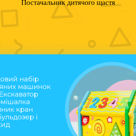
Постачальник дитячого щастя
овий набір
'яних машинок
 Екскаватор
омішалка
мник кран
бульдозер і
кид