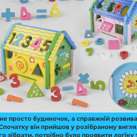
 не просто будиночок, а справжній
розвив
 Спочатку він прийшов у
розібраному вигля
го зібрати, потрібно було проявити
логіку 