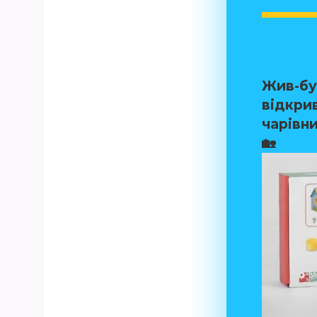
Жив-бу
відкрив
чарівн
🏡