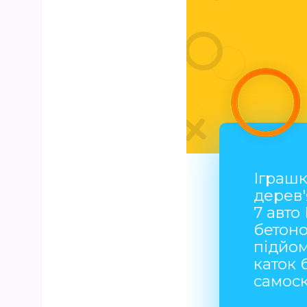
Іграшк
дерев
7 авто
бетон
підйо
каток 
самос