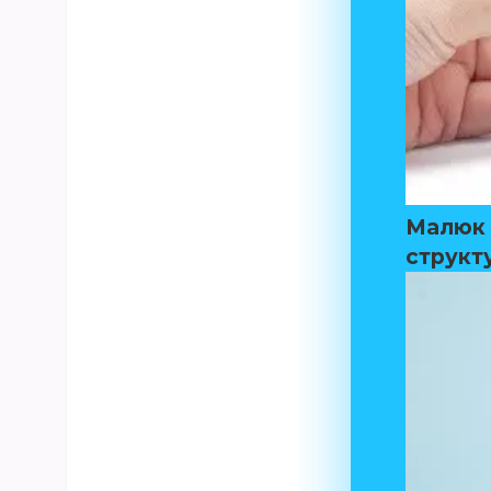
Малюк 
структ