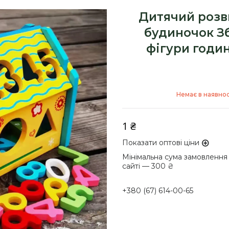
Дитячий розв
будиночок З
фігури годи
Немає в наявнос
1 ₴
Показати оптові ціни
Мінімальна сума замовлення
сайті — 300 ₴
+380 (67) 614-00-65