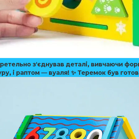
ретельно з'єднував деталі, вивчаючи фор
уру, і раптом —
вуаля!
✨ Теремок був готов