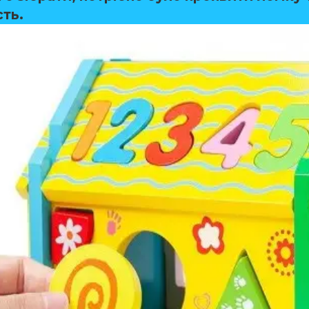
сть
.