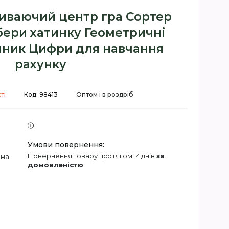
иваючий центр гра Сортер
бери хатинку Геометричні
нник Цифри для навчання
рахунку
ті
Код:
98413
Оптом і в роздріб
повернення товару протягом 14 днів
за
 на
домовленістю