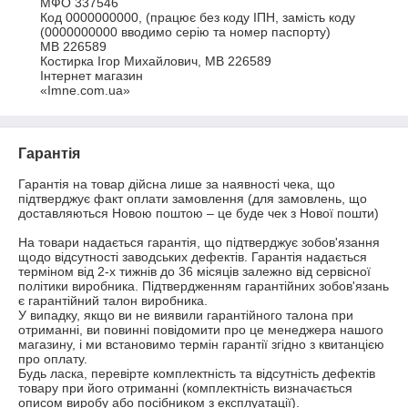
МФО 337546

Код 0000000000, (працює без коду ІПН, замість коду 
(0000000000 вводимо серію та номер паспорту)

МВ 226589

Костирка Ігор Михайлович, МВ 226589

Інтернет магазин

«Imne.com.ua»
Гарантія
Гарантія на товар дійсна лише за наявності чека, що 
підтверджує факт оплати замовлення (для замовлень, що 
доставляються Новою поштою – це буде чек з Нової пошти)

На товари надається гарантія, що підтверджує зобов'язання 
щодо відсутності заводських дефектів. Гарантія надається 
терміном від 2-х тижнів до 36 місяців залежно від сервісної 
політики виробника. Підтвердженням гарантійних зобов'язань 
є гарантійний талон виробника.

У випадку, якщо ви не виявили гарантійного талона при 
отриманні, ви повинні повідомити про це менеджера нашого 
магазину, і ми встановимо термін гарантії згідно з квитанцією 
про оплату.

Будь ласка, перевірте комплектність та відсутність дефектів 
товару при його отриманні (комплектність визначається 