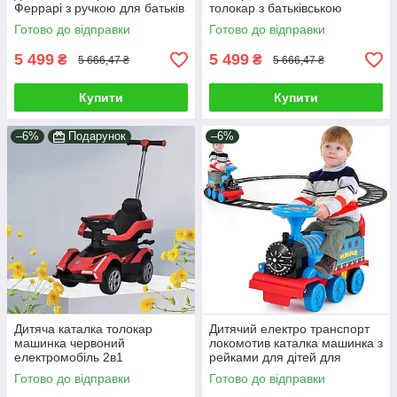
Феррарі з ручкою для батьків
толокар з батьківською
дівчинці Захист від падіння
ручкою для хлопчика і
Готово до відправки
Готово до відправки
Акційна доставка
дівчинки Світло музика Акція
на доставку
5 499
5 499
₴
₴
5 666,47 ₴
5 666,47 ₴
Купити
Купити
–6%
Подарунок
–6%
Дитяча каталка толокар
Дитячий електро транспорт
машинка червоний
локомотив каталка машинка з
електромобіль 2в1
рейками для дітей для
батьківська ручка світло звук
активних ігор 16 деталей
Готово до відправки
Готово до відправки
МР3 захист від падіння
залізниця ефекти