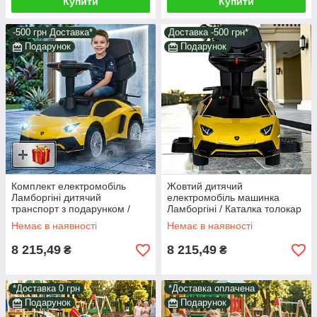
Купити
Купити
-500 грн Доставка*
Доставка -500 грн*
Подарунок
Подарунок
Комплект електромобіль
Жовтий дитячий
Ламборгіні дитячий
електромобіль машинка
транспорт з подарунком /
Ламборгіні / Каталка толокар
Електричний автомобіль
для двору з MP3 світлом
Немає в наявності
Немає в наявності
толокар дитині для вулиці
підніжкою їде 5 км/год
Жовтий
8 215,49
8 215,49
₴
₴
*Доставка 0 грн
*Доставка оплачена
Подарунок
Подарунок