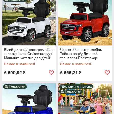
Білий дитячий електромобіль
Червоний електромобіль
толокар Land Cruiser на р/у /
Тойота на р/у Дитячий
Машинка каталка для дітей
транспорт Електрокар
3в1 Мотор 35W музика Ручка
толокар для прогулянок
Немає в наявності
Немає в наявності
Світло звук Ручка підніжка
6 690,92
6 666,21
₴
₴
Подарунок
*Доставка оплачена
Подарунок