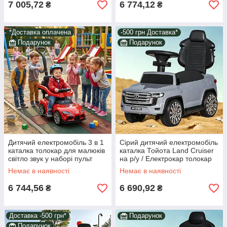
7 005,72
6 774,12
₴
₴
*Доставка оплачена
-500 грн Доставка*
Подарунок
Подарунок
Дитячий електромобіль 3 в 1
Сірий дитячий електромобіль
каталка толокар для малюків
каталка Тойота Land Cruiser
світло звук у наборі пульт
на р/у / Електрокар толокар
батьківська ручка подарунок
для дітей 3в1 музика Ручка
Немає в наявності
Немає в наявності
6 744,56
6 690,92
₴
₴
Доставка -500 грн*
Подарунок
Подарунок