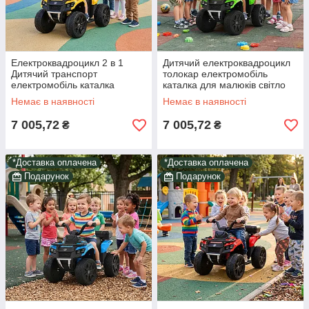
Електроквадроцикл 2 в 1
Дитячий електроквадроцикл
Дитячий транспорт
толокар електромобіль
електромобіль каталка
каталка для малюків світло
толокар світло звук дим у
звук дим пульт у комплекті з
Немає в наявності
Немає в наявності
наборі пульт і подарунок
подарунком
7 005,72
7 005,72
₴
₴
*Доставка оплачена
*Доставка оплачена
Подарунок
Подарунок