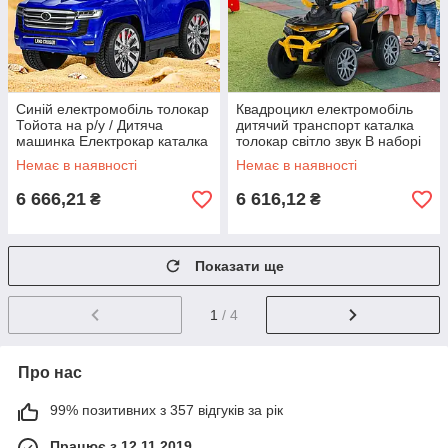
Синій електромобіль толокар
Квадроцикл електромобіль
Тойота на р/у / Дитяча
дитячий транспорт каталка
машинка Електрокар каталка
толокар світло звук В наборі
Світло музика Ручка для
батьківська ручка пульт
Немає в наявності
Немає в наявності
батьків
подарунок
6 666,21
6 616,12
₴
₴
Показати ще
1
/ 4
Про нас
99% позитивних з 357 відгуків за рік
Працює з 12.11.2019