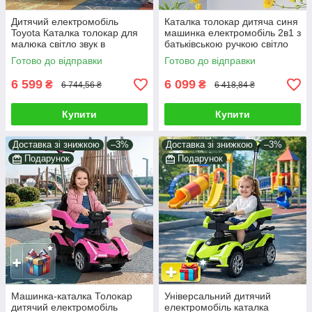
Дитячий електромобіль
Каталка толокар дитяча синя
Toyota Каталка толокар для
машинка електромобіль 2в1 з
малюка світло звук в
батьківською ручкою світло
комплекті пульт батьківська
звук МР3 захист від падіння
Готово до відправки
Готово до відправки
ручка подарунок
6 599
6 099
₴
₴
6 744,56 ₴
6 418,84 ₴
Купити
Купити
Доставка зі знижкою
–3%
Доставка зі знижкою
–3%
Подарунок
Подарунок
Машинка-каталка Толокар
Універсальний дитячий
дитячий електромобіль
електромобіль каталка