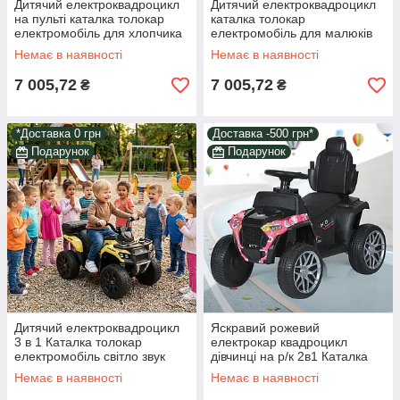
Дитячий електроквадроцикл
Дитячий електроквадроцикл
на пульті каталка толокар
каталка толокар
електромобіль для хлопчика
електромобіль для малюків
світло звук дим у наборі
світло звук дим В комплекті
Немає в наявності
Немає в наявності
подарунок
пульт і подарунок
7 005,72
7 005,72
₴
₴
*Доставка 0 грн
Доставка -500 грн*
Подарунок
Подарунок
Дитячий електроквадроцикл
Яскравий рожевий
3 в 1 Каталка толокар
електрокар квадроцикл
електромобіль світло звук
дівчинці на р/к 2в1 Каталка
пульт квадроцикл у наборі з
толокар з ручкою Квадробайк
Немає в наявності
Немає в наявності
подарунком
їде 3 км/год Музика