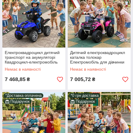
Електроквадроцикл дитячий
Дитячий електроквадроцикл
транспорт на акумуляторі
каталка толокар
Квадроцикл-електромобіль
Електромобіль для дівчинки
синій звук світло в наборі
світло звук дим у комплекті
Немає в наявності
Немає в наявності
подарунок
пульт та подарунок
7 468,85
7 005,72
₴
₴
*Доставка оплачена
*0 грн доставка
Подарунок
Подарунок