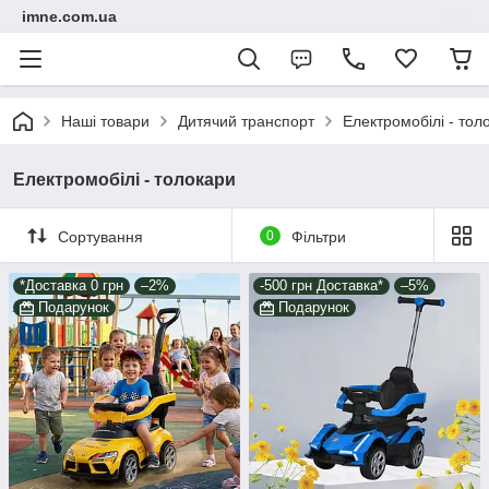
imne.com.ua
Наші товари
Дитячий транспорт
Електромобілі - тол
Електромобілі - толокари
Сортування
0
Фільтри
*Доставка 0 грн
–2%
-500 грн Доставка*
–5%
Подарунок
Подарунок