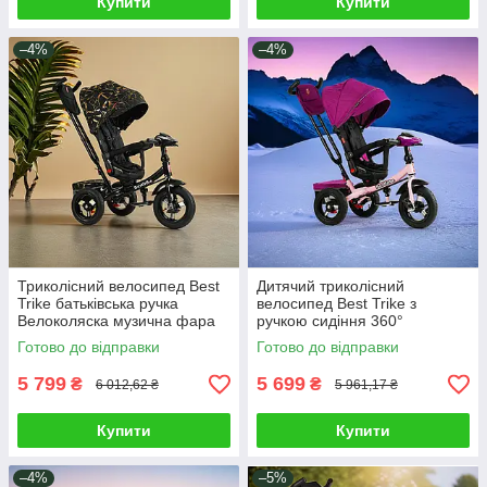
Купити
Купити
–4%
–4%
Триколісний велосипед Best
Дитячий триколісний
Trike батьківська ручка
велосипед Best Trike з
Велоколяска музична фара
ручкою сидіння 360°
пульт USB Bluetooth кошик
Велоколяска музична фара
Готово до відправки
Готово до відправки
USB/Bluetooth
5 799
5 699
₴
₴
6 012,62 ₴
5 961,17 ₴
Купити
Купити
–4%
–5%