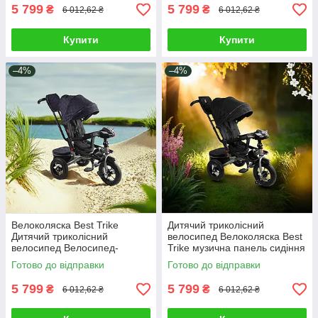
5 799
5 799
₴
₴
6 012,62 ₴
6 012,62 ₴
Купити
Купити
–4%
–4%
Велоколяска Best Trike
Дитячий триколісний
Дитячий триколісний
велосипед Велоколяска Best
велосипед Велосипед-
Trike музична панель сидіння
коляска музична панель
360° ручка Велосипед-
Готово до відправки
Готово до відправки
сидіння 360° ручка
коляска
5 799
5 799
₴
₴
6 012,62 ₴
6 012,62 ₴