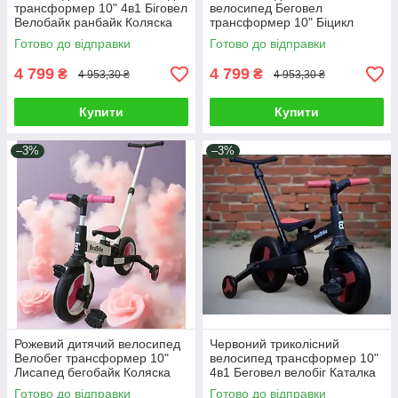
трансформер 10" 4в1 Біговел
велосипед Беговел
Велобайк ранбайк Коляска
трансформер 10" Біцикл
для прогулянок Батьківська
ранбайк Каталка для
Готово до відправки
Готово до відправки
ручка
активного відпочинку
хлопчикові дівчинці
4 799
4 799
₴
₴
4 953,30 ₴
4 953,30 ₴
Купити
Купити
–3%
–3%
Рожевий дитячий велосипед
Червоний триколісний
Велобег трансформер 10"
велосипед трансформер 10"
Лисапед бегобайк Коляска
4в1 Беговел велобіг Каталка
Батьківська ручка і Знімні
коляска дитині Батьківська
Готово до відправки
Готово до відправки