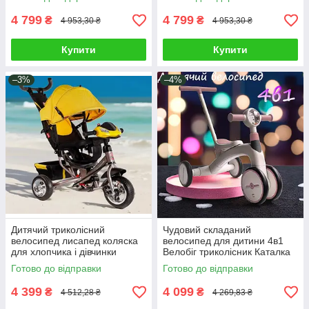
педалі
ручка
4 799
4 799
₴
₴
4 953,30 ₴
4 953,30 ₴
Купити
Купити
–3%
–4%
Дитячий триколісний
Чудовий складаний
велосипед лисапед коляска
велосипед для дитини 4в1
для хлопчика і дівчинки
Велобіг триколісник Каталка
Батьківська ручка для
толокар Лисапед 8"
Готово до відправки
Готово до відправки
прогулянок Козирок
Батьківська ручка
4 399
4 099
₴
₴
4 512,28 ₴
4 269,83 ₴