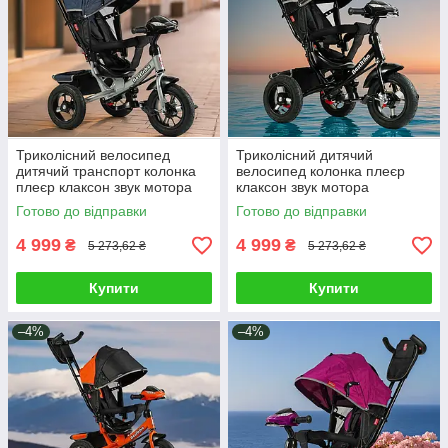
Триколісний велосипед
Триколісний дитячий
дитячий транспорт колонка
велосипед колонка плеєр
плеєр клаксон звук мотора
клаксон звук мотора
регулювання педалей ручка
регулювання педалей ручка
Готово до відправки
Готово до відправки
кошик
козирок корзинка
4 999
4 999
₴
₴
5 273,62 ₴
5 273,62 ₴
Купити
Купити
–4%
–4%