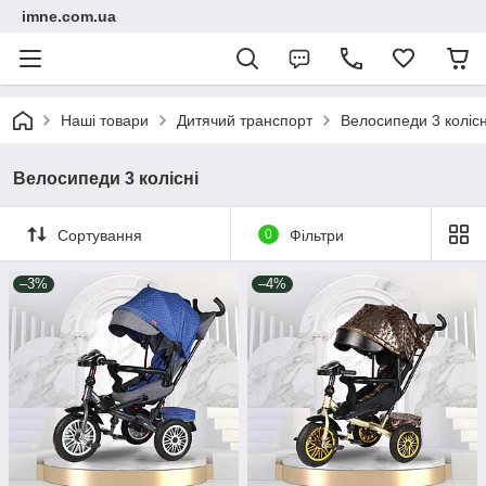
imne.com.ua
Наші товари
Дитячий транспорт
Велосипеди 3 колісн
Велосипеди 3 колісні
Сортування
0
Фільтри
–3%
–4%