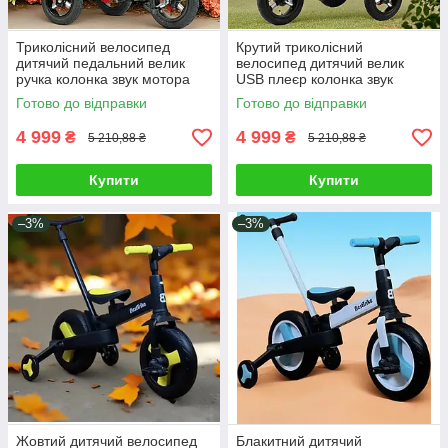
Триколісний велосипед
Крутий триколісний
дитячий педальний велик
велосипед дитячий велик
ручка колонка звук мотора
USB плеєр колонка звук
клаксон перемикач педалей
мотора клаксон перемикач
Готово до відправки
Готово до відправки
пульт
педалей пульт
4 999
4 999
₴
₴
5 210,88 ₴
5 210,88 ₴
Купити
Купити
–3%
–3%
Жовтий дитячий велосипед
Блакитний дитячий