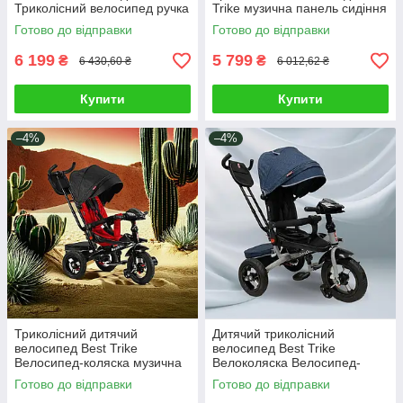
Триколісний велосипед ручка
Trike музична панель сидіння
музична панель сидіння 360°
360° ручка Велоколяска
Готово до відправки
Готово до відправки
6 199
5 799
₴
₴
6 430,60 ₴
6 012,62 ₴
Купити
Купити
–4%
–4%
Триколісний дитячий
Дитячий триколісний
велосипед Best Trike
велосипед Best Trike
Велосипед-коляска музична
Велоколяска Велосипед-
панель сидіння 360° ручка
коляска ручка музична
Готово до відправки
Готово до відправки
Велоколяска
панель сидіння 360°