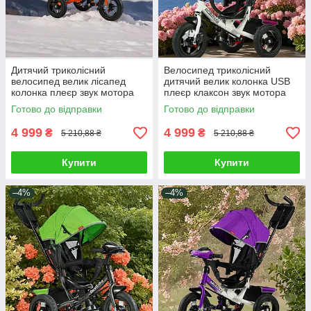
Дитячий триколісний
Велосипед триколісний
велосипед велик лісапед
дитячий велик колонка USB
колонка плеєр звук мотора
плеєр клаксон звук мотора
клаксон перемикач педалей
ручка кошик перемикач
Готово до відправки
Готово до відправки
корзинка
педалей
4 999
4 999
₴
₴
5 210,88 ₴
5 210,88 ₴
Купити
Купити
–4%
–4%