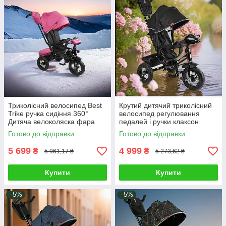
Триколісний велосипед Best
Крутий дитячий триколісний
Trike ручка сидіння 360°
велосипед регулювання
Дитяча велоколяска фара
педалей і ручки клаксон
музична панель
кошик сумка козирок колонка
Готово до відправки
Готово до відправки
USB/Bluetooth
плеєр
5 699
4 999
₴
₴
5 961,17 ₴
5 273,62 ₴
Купити
Купити
–5%
–5%