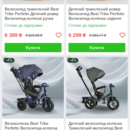
Велосипед триколісний Best
Дитячий триколісний ровер
Trike Perfetto Дитячий ровер
Велосипед Best Trike Perfetto
Велосипед-коляска ручка
Велосипед-коляска сидіння
музична фара сидіння 360°
360° ручка музична фара
Готово до відправки
Готово до відправки
6 399
6 299
₴
₴
6 629,96 ₴
6 583,77 ₴
Купити
Купити
–4%
–4%
Велоколяска Best Trike
Дитячий велосипед-коляска
Perfetto Велосипед-коляска
Триколісний велосипед Best