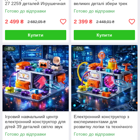
27 2259 деталей Игрушечная
великих деталі збери трек
техника перехватчик
лабіринт для м'ячика фігурки
Готово до відправки
Готово до відправки
мальчику
тварин і будиночок
2 499
2 399
₴
₴
2 682,05 ₴
2 448,01 ₴
Купити
Купити
–8%
–5%
Ігровий навчальний центр
Електронний конструктор з
електронний конструктор для
експериментами для
дітей 39 деталей світло звук
розвитку логіки та технічного
блок живлення розвиває
мислення 31 деталь світло
Готово до відправки
Готово до відправки
увагу
мильні бульбашки