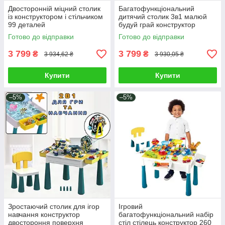
Двосторонній міцний столик
Багатофункціональний
із конструктором і стільчиком
дитячий столик 3в1 малюй
99 деталей
будуй грай конструктор
Мультифункціональний
Ігровий центр 209 елементів
Готово до відправки
Готово до відправки
ігровий набір для ігор і
дошка для малювання
навчання
3 799
3 799
₴
₴
3 934,62 ₴
3 930,05 ₴
Купити
Купити
–5%
–5%
Зростаючий столик для ігор
Ігровий
навчання конструктор
багатофункціональний набір
двостороння поверхня
стіл стілець конструктор 260