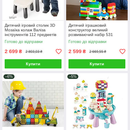
Дитячий ігровий столик 3D
Дитячий іграшковий
Мозаїка колаж Валіза
конструктор великий
інструментів 112 предметів
розвиваючий набір 531
Стільчик Деталі для об'ємних
деталь фігурки людей будівлі
Готово до відправки
Готово до відправки
фігур
машини дорожні знаки
2 699
2 599
₴
₴
2 803,03 ₴
2 669,55 ₴
Купити
Купити
–6%
–5%