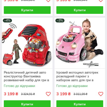
Купити
Купити
–4%
–3%
Реалістичний дитячий авто
Ігровий мотоцикл автотрек
конструктор Вантажівка
розкладний паркінг з
розвиваючий набір для гри в
набором авто для гри в
автомеханіка вдома 61
гонщика 49 предметів 6
Готово до відправки
Готово до відправки
деталь світло звук
машинок світло звук пар
інструменти
Синій
3 199
3 199
₴
₴
3 324,91 ₴
3 311,09 ₴
Купити
Купити