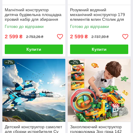
Магнітний конструктор
Розумний водяний
дитяча будівельна площадка
механічний конструктор 179
ігровий набір для збирання
елементів млин Столик для
3D фігур 90 деталей
ігор із механізмом для води
Готово до відправки
Готово до відправки
машинка кран
фонтан
2 599
2 599
₴
₴
2 753,26 ₴
2 737,39 ₴
Купити
Купити
–7%
–2%
Детский конструктор самолет
Захоплюючий конструктор
для сборки истребителя Су
головоломка Зоо гірка 142