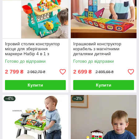
Ігровий столик конструктор
Іграшковий конструктор
місце для зберігання
корабель з магнітними
маркери Набір 4 в 1 з
деталями дитячий
ігровими зонами для
розвиваючий набір для
Готово до відправки
Готово до відправки
творчості стелаж
зборки 3D фігур 110 деталей
2 799
2 699
₴
₴
2 962,70 ₴
2 895,66 ₴
Купити
Купити
–4%
–3%