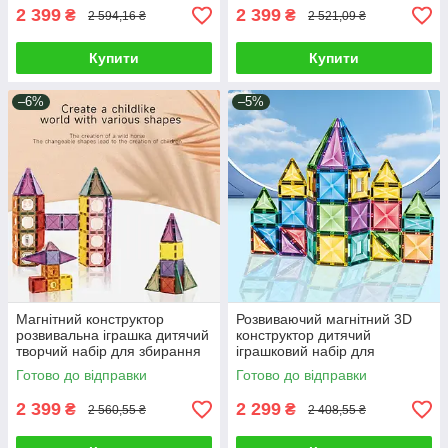
вентилятор S
2 399
2 399
₴
₴
2 594,16 ₴
2 521,09 ₴
Купити
Купити
–6%
–5%
Магнітний конструктор
Розвиваючий магнітний 3D
розвивальна іграшка дитячий
конструктор дитячий
творчий набір для збирання
іграшковий набір для
фігур ракета будівлі 68
складання фігур 60 деталей
Готово до відправки
Готово до відправки
деталей
наліпки інструкція
2 399
2 299
₴
₴
2 560,55 ₴
2 408,55 ₴