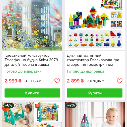
Креативний конструктор
Дитячий магнітний
Телефонна будка Квіти 2079
конструктор Розвиваюча гра
деталей Творча іграшка
створення геометричних
дитині для розвитку
фігур Іграшка магнітні 3D
Готово до відправки
Готово до відправки
мислення
конструкції
2 999
2 899
₴
₴
3 109,24 ₴
3 076,06 ₴
Купити
Купити
–6%
–7%