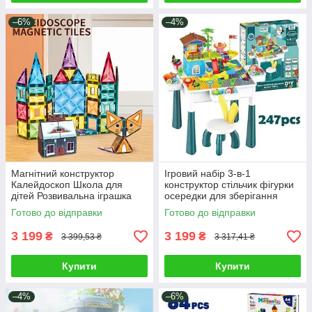
–6%
–4%
Магнітний конструктор
Ігровий набір 3-в-1
Калейдоскоп Школа для
конструктор стільчик фігурки
дітей Розвивальна іграшка
осередки для зберігання
створення 3D фігур з
Дитячий
Готово до відправки
Готово до відправки
магнітних пластинок
багатофункціональний
столик 247 деталей
3 199
3 199
₴
₴
3 399,53 ₴
3 317,41 ₴
Купити
Купити
–4%
–6%