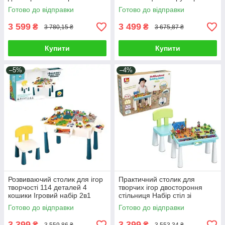
Дитячий набір 2 в 1 для
деталей Великий дитячий
Готово до відправки
Готово до відправки
творчості та складання
столик 2в1 кошики для
зберігання
3 599
3 499
₴
₴
3 780,15 ₴
3 675,87 ₴
Купити
Купити
–5%
–4%
Розвиваючий столик для ігор
Практичний столик для
творчості 114 деталей 4
творчих ігор двостороння
кошики Ігровий набір 2в1
стільниця Набір стіл зі
стілець стіл конструктор
стільчиком і конструктором
Готово до відправки
Готово до відправки
знімна кришка
515 деталей
3 399
3 399
₴
₴
3 559,86 ₴
3 553,34 ₴