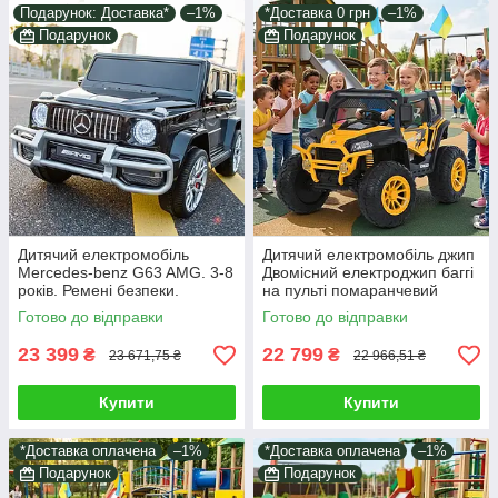
Подарунок: Доставка*
–1%
*Доставка 0 грн
–1%
Подарунок
Подарунок
Дитячий електромобіль
Дитячий електромобіль джип
Mercedes-benz G63 AMG. 3-8
Двомісний електроджип баггі
років. Ремені безпеки.
на пульті помаранчевий
Автопокраска. Чорний. M
4*45W світло звук у наборі
Готово до відправки
Готово до відправки
4259EBLRS-2
подарунок
23 399
22 799
₴
₴
23 671,75 ₴
22 966,51 ₴
Купити
Купити
*Доставка оплачена
–1%
*Доставка оплачена
–1%
Подарунок
Подарунок