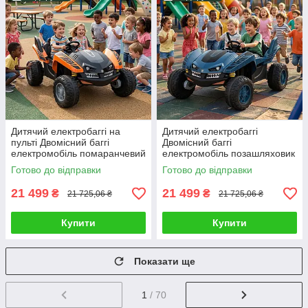
Дитячий електробаггі на
Дитячий електробаггі
пульті Двомісний баггі
Двомісний баггі
електромобіль помаранчевий
електромобіль позашляховик
4*35W світло звук В наборі
синій 4*35W світло звук В
Готово до відправки
Готово до відправки
подарунок
комплекті подарунок
21 499
21 499
₴
₴
21 725,06 ₴
21 725,06 ₴
Купити
Купити
Показати ще
1
/ 70