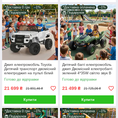
*Доставка 0 грн
–1%
*Доставка оплачена
–1%
Подарунок
Подарунок
Джип електромобіль Toyota
Дитячий баггі електромобіль
Дитячий транспорт двомісний
джип Двомісний електробаггі
електроджип на пульті білий
зелений 4*35W світло звук В
світ звук у наборі подарунок
комплекті пульт і подарунок
Готово до відправки
Готово до відправки
21 699
21 499
₴
₴
21 891,46 ₴
21 725,06 ₴
Купити
Купити
*Доставка 0 грн
–1%
*Доставка оплачена
–1%
Подарунок
Подарунок