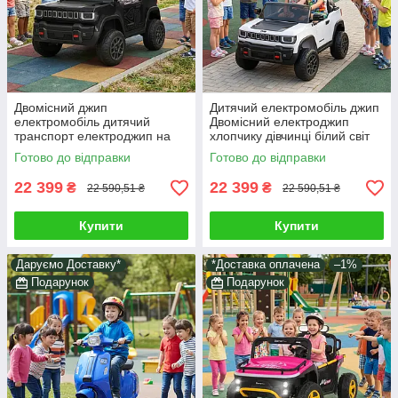
Двомісний джип
Дитячий електромобіль джип
електромобіль дитячий
Двомісний електроджип
транспорт електроджип на
хлопчику дівчинці білий світ
пульті чорний світло звук у
звук у наборі пульт і
Готово до відправки
Готово до відправки
комплекті подарунок
подарунок
22 399
22 399
₴
₴
22 590,51 ₴
22 590,51 ₴
Купити
Купити
Даруємо Доставку*
*Доставка оплачена
–1%
Подарунок
Подарунок