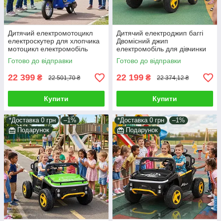
Дитячий електромотоцикл
Дитячий електроджип баггі
електроскутер для хлопчика
Двомісний джип
мотоцикл електромобіль
електромобіль для дівчинки
світло звук | Бонус Доставка
рожевий світло звук пульт у
Готово до відправки
Готово до відправки
оплачена
комплекті подарунок
22 399
22 199
₴
₴
22 501,70 ₴
22 374,12 ₴
Купити
Купити
*Доставка 0 грн
–1%
*Доставка 0 грн
–1%
Подарунок
Подарунок