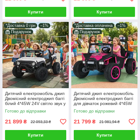
Купити
Купити
*Доставка 0 грн
–1%
*Доставка оплачена
–1%
Подарунок
Подарунок
Дитячий електромобіль джип
Дитячий джип електромобіль
Двомісний електроджип баггі
Двомісний електроджип баггі
білий 4*45W 24V світло звук у
для дівчаток рожевий 4*45W
комплекті пульт і подарунок
світло звук у наборі
Готово до відправки
Готово до відправки
подарунок
21 899
21 799
₴
₴
22 093,33 ₴
21 981,94 ₴
Купити
Купити