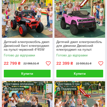
Дитячий електромобіль джип
Дитячий джип електромобіль
Двомісний баггі електроджип
для дівчинки Двомісний
на пульті червоний 4*45W
електроджип на пульті
світло звук в комплекті
рожевий світло звук у наборі
Готово до відправки
Готово до відправки
подарунок
подарунок
22 799
22 399
₴
₴
22 966,51 ₴
22 590,51 ₴
Купити
Купити
*Доставка оплачена
–1%
*Доставка 0 грн
–1%
Подарунок
Подарунок