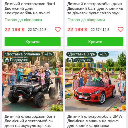
Дитячий електроджип баггі
Дитячий електромобіль джип
Двомісний джип
Двомісний баггі для хлопчиків
електромобіль на пульті
та дівчаток пульт світло звук
зелений 2*65W світло звук у
чорний у комплекті
Готово до відправки
Готово до відправки
наборі подарунок
подарунок
22 199
22 199
₴
₴
22 374,12 ₴
22 374,12 ₴
Купити
Купити
*Доставка оплачена
–1%
*Доставка 0 грн
–1%
Подарунок
Подарунок
Дитячий електроджип баггі
Дитячий електромобіль BMW
Двомісний електромобіль
Двомісна машина на пульті
джип на акумуляторі хакі
для хлопчика дівчинки