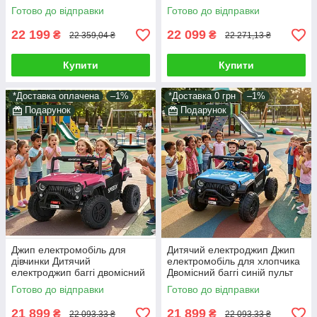
пульт світло звук у наборі
червоний світло звук у наборі
Готово до відправки
Готово до відправки
подарунок
подарунок
22 199
22 099
₴
₴
22 359,04 ₴
22 271,13 ₴
Купити
Купити
*Доставка оплачена
–1%
*Доставка 0 грн
–1%
Подарунок
Подарунок
Джип електромобіль для
Дитячий електроджип Джип
дівчинки Дитячий
електромобіль для хлопчика
електроджип баггі двомісний
Двомісний баггі синій пульт
рожевий пульт світло звук у
світло звук у наборі
Готово до відправки
Готово до відправки
наборі подарунок
подарунок
21 899
21 899
₴
₴
22 093,33 ₴
22 093,33 ₴