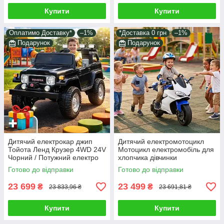
Купити
Купити
Оплатимо Доставку*
–1%
*Доставка 0 грн
–1%
Подарунок
Подарунок
Дитячий електрокар джип
Дитячий електромотоцикл
Тойота Ленд Крузер 4WD 24V
Мотоцикл електромобіль для
Чорний / Потужний електро
хлопчика дівчинки
позашляховик з пультом
електробайк світло звук у
Готово до відправки
Готово до відправки
хлопчику + доставка за акції
комплекті подарунок
23 699
23 499
₴
₴
23 833,96 ₴
23 691,81 ₴
Купити
Купити