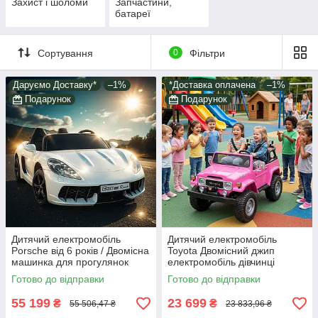
Захист і шоломи
Запчастини,
батареї
Сортування
0
Фільтри
Даруємо Доставку*
–1%
*Доставка оплачена
–1%
Подарунок
Подарунок
Дитячий електромобіль
Дитячий електромобіль
Porsche від 6 років / Двомісна
Toyota Двомісний джип
машинка для прогулянок
електромобіль дівчинці
Потужний мотор 180W Світло
рожевий світло звук у наборі
Готово до відправки
Готово до відправки
музика Білий
пульт і подарунок
55 199
23 699
₴
₴
55 506,47 ₴
23 833,96 ₴