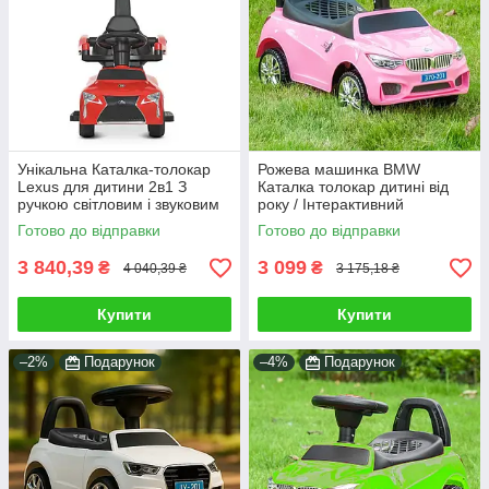
Унікальна Каталка-толокар
Рожева машинка BMW
Lexus для дитини 2в1 З
Каталка толокар дитині від
ручкою світловим і звуковим
року / Інтерактивний
ефектами Червона машина
транспорт для катання на
Готово до відправки
Готово до відправки
Лексус
вулиці Світло музика
3 840,39
3 099
₴
₴
4 040,39 ₴
3 175,18 ₴
Купити
Купити
–2%
Подарунок
–4%
Подарунок