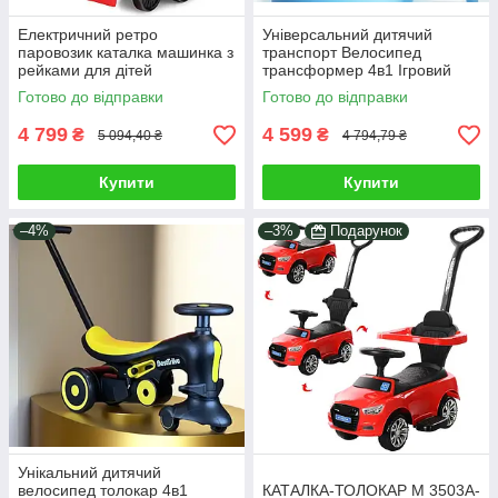
Електричний ретро
Універсальний дитячий
паровозик каталка машинка з
транспорт Велосипед
рейками для дітей
трансформер 4в1 Ігровий
Іграшковий транспорт для
веломобіль каталка дитині
Готово до відправки
Готово до відправки
катання по дому 16 деталей
Толокар з ручкою
світло звук
4 799
4 599
₴
₴
5 094,40 ₴
4 794,79 ₴
Купити
Купити
–4%
–3%
Подарунок
Унікальний дитячий
велосипед толокар 4в1
КАТАЛКА-ТОЛОКАР M 3503A-