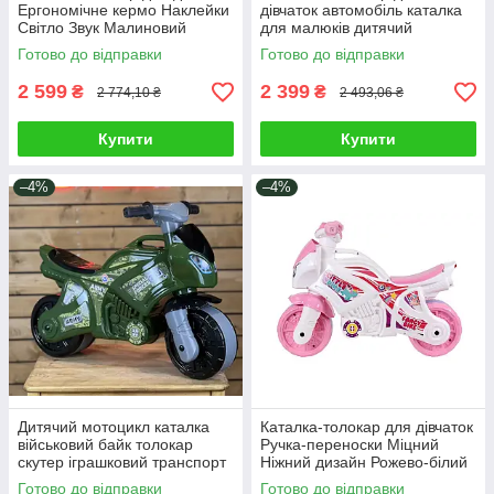
Ергономічне кермо Наклейки
дівчаток автомобіль каталка
Світло Звук Малиновий
для малюків дитячий
Мотоцикл ТЕХНОК 6368 (2)
транспорт музичне кермо
Готово до відправки
Готово до відправки
багажник спинка
2 599
2 399
₴
₴
2 774,10 ₴
2 493,06 ₴
Купити
Купити
–4%
–4%
Дитячий мотоцикл каталка
Каталка-толокар для дівчаток
військовий байк толокар
Ручка-переноски Міцний
скутер іграшковий транспорт
Ніжний дизайн Рожево-білий
великі колеса ручка для
Мотоцикл ТЕХНОК 5781 (2)
Готово до відправки
Готово до відправки