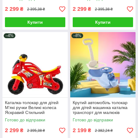
перенесення
2 299
2 299
₴
₴
2 395,38 ₴
2 395,38 ₴
Купити
Купити
–4%
–8%
Каталка-толокар для дітей
Крутий автомобіль толокар
М'які ручки Великі колеса
для дітей машинка каталка
Яскравий Стильний
транспорт для малюків
Червоний Мотоцикл ТЕХНОК
батьківська ручка світло звук
Готово до відправки
Готово до відправки
5118 (2)
бампер
2 299
2 199
₴
₴
2 395,38 ₴
2 382,24 ₴