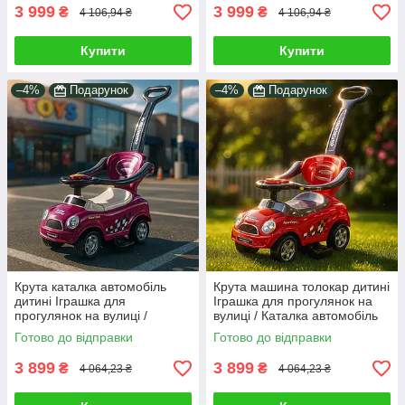
3 999
3 999
₴
₴
4 106,94 ₴
4 106,94 ₴
Купити
Купити
–4%
Подарунок
–4%
Подарунок
Крута каталка автомобіль
Крута машина толокар дитині
дитині Іграшка для
Іграшка для прогулянок на
прогулянок на вулиці /
вулиці / Каталка автомобіль
Машина толокар звук
звук бортики підніжка
Готово до відправки
Готово до відправки
бортики підніжка Рожевий
Червоний
3 899
3 899
₴
₴
4 064,23 ₴
4 064,23 ₴