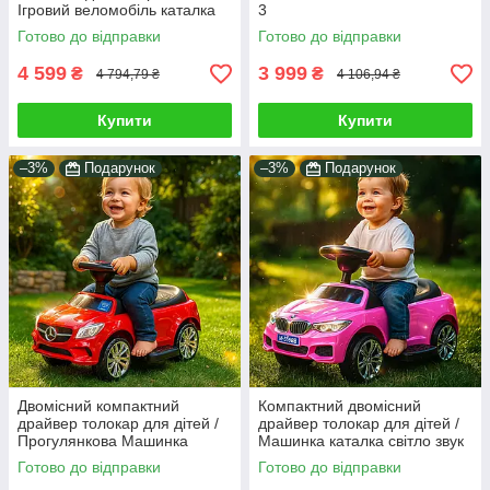
Ігровий веломобіль каталка
3
малюкові до 4 років для
Готово до відправки
Готово до відправки
прогулянок з батьками
4 599
3 999
₴
₴
4 794,79 ₴
4 106,94 ₴
Купити
Купити
–3%
Подарунок
–3%
Подарунок
Двомісний компактний
Компактний двомісний
драйвер толокар для дітей /
драйвер толокар для дітей /
Прогулянкова Машинка
Машинка каталка світло звук
каталка світло звук бортики
бортики батьківська ручка
Готово до відправки
Готово до відправки
ручка Червоний
Рожевий