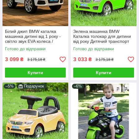
Білий джип BMW каталка
Зелена машинка BMW
машинка дитині від 1 року -
Каталка толокар для дитини
світло звук EVA колеса /
від року Дитячий транспорт
Дитячий толокар автомобіль
для розвитку моторики Світло
Готово до відправки
Готово до відправки
для вулиці
звук EVA
3 099
3 033
₴
₴
3 175,18 ₴
3 175,18 ₴
Купити
Купити
–5%
Подарунок
–6%