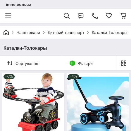
imne.com.ua
Наші товари
Дитячий транспорт
Каталки-Толокары
Каталки-Толокары
Сортування
0
Фільтри
–6%
–4%