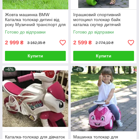
Жовта машинка BMW
Іграшковий спортивний
Каталка толокар дитині від
мотоцикл толокар байк
року Музичний транспорт для
каталка скутер дитячий
раннього розвитку Світло
транспорт велобіг великі
Готово до відправки
Готово до відправки
мелодії EVA
колеса звук світло
2 999
2 599
₴
₴
3 162,35 ₴
2 774,10 ₴
Купити
Купити
–6%
–4%
Каталка-толокар для дівчаток
Машинка толокар для