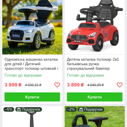
Одномісна машинка каталка
Дитяча каталка-толокар 2в1
для дітей / Дитячий
батьківська ручка
транспорт толокар штовхай і
страхувальний бампер
їдь світло звук бортики ручка
підставка для ніг світло
Готово до відправки
Готово до відправки
Білий
музика на батарейках
3 899
3 899
₴
₴
4 030,31 ₴
4 040,39 ₴
Купити
Купити
–5%
Подарунок
–2%
Подарунок