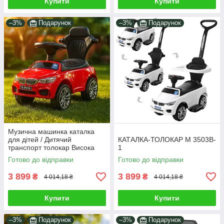
Купити
Купити
–3%
Подарунок
–3%
Подарунок
Музична машинка каталка
для дітей / Дитячий
КАТАЛКА-ТОЛОКАР M 3503B-
транспорт толокар Висока
1
спинка ефекти бортики ручка
Готово до відправки
Готово до відправки
Червоний
3 899
3 899
₴
₴
4 014,18 ₴
4 014,18 ₴
Купити
Купити
–3%
Подарунок
–3%
Подарунок