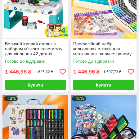
Великий ігровий столик з
Професійний набір
набором м'якого пластиліну
кольорових олівців для
для ліплення 42 деталі
малювання творчості юному
машинки конструктор 4
художнику зі скетчбуком 76
Готово до відправки
Готово до відправки
кольори будівництво
предметів
1 446,98
1 446,96
₴
₴
1 625,82 ₴
1 607,73 ₴
Купити
Купити
–13%
–13%