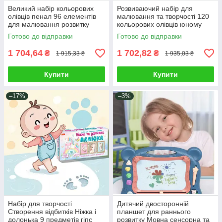
Великий набір кольорових
Розвиваючий набір для
олівців пенал 96 елементів
малювання та творчості 120
для малювання розвитку
кольорових олівців юному
дитячої творчості юного
художнику у металевому
Готово до відправки
Готово до відправки
художника
пеналі
1 704,64
1 702,82
₴
₴
1 915,33 ₴
1 935,03 ₴
Купити
Купити
–17%
–3%
Набір для творчості
Дитячий двосторонній
Створення відбитків Ніжка і
планшет для раннього
долонька 9 предметів гіпс
розвитку Мовна сенсорна та