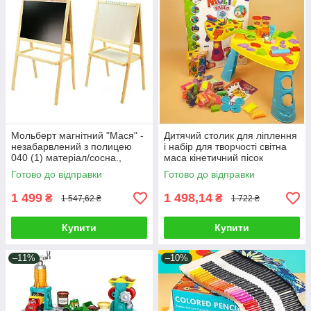
Мольберт магнітний "Мася" -
Дитячий столик для ліплення
незабарвлений з полицею
і набір для творчості світна
040 (1) матеріал/сосна.,
маса кінетичний пісок
(Україна)
формочки штампи
Готово до відправки
Готово до відправки
вафельниця
1 499
1 498,14
₴
₴
1 547,62 ₴
1 722 ₴
Купити
Купити
–11%
–10%