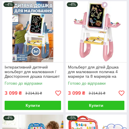
–4%
–4%
Інтерактивний дитячий
Мольберт для дітей Дошка
мольберт для малювання /
для малювання поличка 4
Двостороння дошка планшет
маркери та 8 маркерів на
пиши стирай маркери творча
водній основі яскраве
Готово до відправки
Готово до відправки
зона
підсвічування 3в1
3 099
3 099
₴
₴
3 214,31 ₴
3 214,31 ₴
Купити
Купити
–4%
–5%