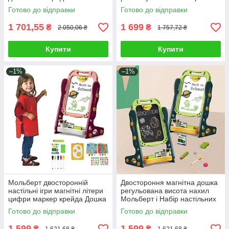
гель і рамка Збережи
магнітна дошка з піаніно для
Готово до відправки
Готово до відправки
моменти дитинства
ігор та вивчення англійської
1 701,55
1 699
₴
₴
2 050,06 ₴
1 757,72 ₴
Купити
Купити
–1%
–1%
Мольберт двосторонній
Двостороння магнітна дошка
настільні ігри магнітні літери
регульована висота нахил
цифри маркер крейда Дошка
Мольберт і Набір настільних
пиши-стирай регульована
ігор літери цифри крейда
Готово до відправки
Готово до відправки
висота
маркер
1 599
1 599
₴
₴
1 621,68 ₴
1 621,68 ₴