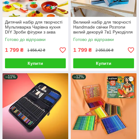
Дитячий набір для творчості
Великий набір для творчості
Мультиварка Чарівна кухня
Handmade свічки Розтопи
DIY Зроби фігурки з аква
вилий декоруй 7в1 Рукоділля
гелю Продукти змінюють
форми барвники аксесуари
Готово до відправки
Готово до відправки
колір
1 799
1 799
₴
₴
1 856,42 ₴
2 050,06 ₴
Купити
Купити
–11%
–12%