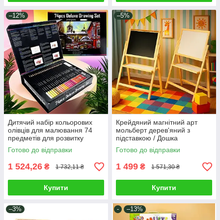
–12%
–5%
Дитячий набір кольорових
Крейдяний магнітний арт
олівців для малювання 74
мольберт дерев'яний з
предметів для розвитку
підставкою / Дошка
творчості хлопчику дівчинці в
обертається Творчий куточок
Готово до відправки
Готово до відправки
коробці
для малювання дітям
1 524,26
1 499
₴
₴
1 732,11 ₴
1 571,30 ₴
Купити
Купити
–3%
-
–13%