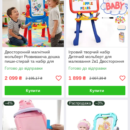
Двосторонній магнітний
Ігровий творчий набір
мольберт Розвиваюча дошка
Дитячий мольберт для
пиши-стирай та набір для
малювання 2в1 Двостороння
малювання 42 магніти 6
дошка планшетка 8 маркерів
Готово до відправки
Готово до відправки
маркерів крейда
12 крейди
2 099
1 899
₴
₴
2 195,17 ₴
2 007,39 ₴
Купити
Купити
–4%
Распродажа
–3%