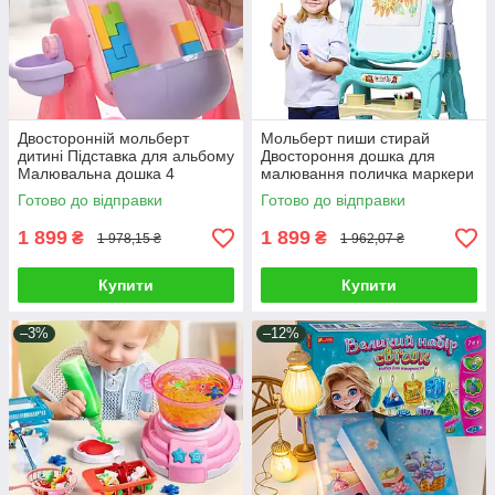
Двосторонній мольберт
Мольберт пиши стирай
дитині Підставка для альбому
Двостороння дошка для
Малювальна дошка 4
малювання поличка маркери
маркери і Тетріс для розвитку
крейда губка магніти
Готово до відправки
Готово до відправки
мислення
регулювання висоти
1 899
1 899
₴
₴
1 978,15 ₴
1 962,07 ₴
Купити
Купити
–3%
–12%