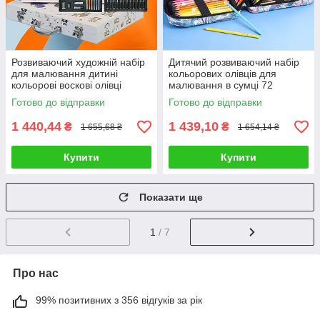
Розвиваючий художній набір
Дитячий розвиваючий набір
для малювання дитині
кольорових олівців для
кольорові воскові олівці
малювання в сумці 72
маркери пастелі фломастери
предмети для творчості
Готово до відправки
Готово до відправки
дитині
1 440,44
1 439,10
₴
₴
1 655,68 ₴
1 654,14 ₴
Купити
Купити
Показати ще
1
/ 7
Про нас
99% позитивних з 356 відгуків за рік