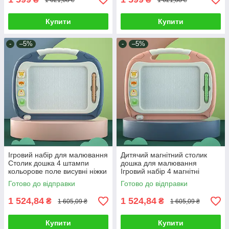
Купити
Купити
-
–5%
-
–5%
Ігровий набір для малювання
Дитячий магнітний столик
Столик дошка 4 штампи
дошка для малювання
кольорове поле висувні ніжки
Ігровий набір 4 магнітні
ручка з магнітним
штампи кольорове поле
Готово до відправки
Готово до відправки
наконечником
висувні ніжки
1 524,84
1 524,84
₴
₴
1 605,09 ₴
1 605,09 ₴
Купити
Купити