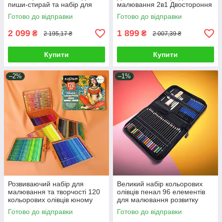
пиши-стирай та набір для
малювання 2в1 Двостороння
малювання 42 магніти 6
дошка планшетка 8 маркерів
Готово до відправки
Готово до відправки
маркерів крейда
12 крейди
2 099
1 899
₴
₴
2 195,17 ₴
2 007,39 ₴
Купити
Купити
–2%
–1%
Розвиваючий набір для
Великий набір кольорових
малювання та творчості 120
олівців пенал 96 елементів
кольорових олівців юному
для малювання розвитку
художнику у металевому
дитячої творчості юного
Готово до відправки
Готово до відправки
пеналі
художника