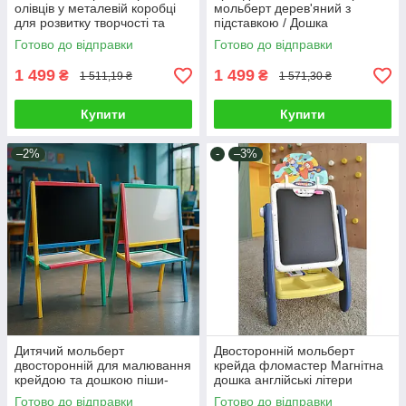
олівців у металевій коробці
мольберт дерев'яний з
для розвитку творчості та
підставкою / Дошка
малювання юному художнику
обертається Творчий куточок
Готово до відправки
Готово до відправки
для малювання дітям
1 499
1 499
₴
₴
1 511,19 ₴
1 571,30 ₴
Купити
Купити
–2%
-
–3%
Дитячий мольберт
Двосторонній мольберт
двосторонній для малювання
крейда фломастер Магнітна
крейдою та дошкою піши-
дошка англійські літери
стирай/Іграшка для творчості
цифри регульована висота
Готово до відправки
Готово до відправки