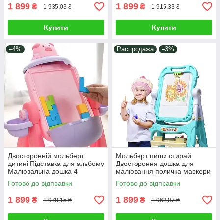
1 899
1 899
₴
₴
1 935,03 ₴
1 915,33 ₴
Купити
Купити
–4%
Распродажа
–3%
Двосторонній мольберт
Мольберт пиши стирай
дитині Підставка для альбому
Двостороння дошка для
Малювальна дошка 4
малювання поличка маркери
маркери і Тетріс для розвитку
крейда губка магніти
Готово до відправки
Готово до відправки
мислення
регулювання висоти
1 899
1 899
₴
₴
1 978,15 ₴
1 962,07 ₴