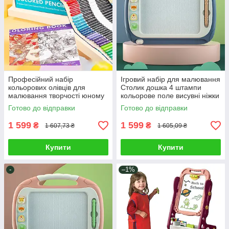
Професійний набір
Ігровий набір для малювання
кольорових олівців для
Столик дошка 4 штампи
малювання творчості юному
кольорове поле висувні ніжки
художнику зі скетчбуком 76
ручка з магнітним
Готово до відправки
Готово до відправки
предметів
наконечником
1 599
1 599
₴
₴
1 607,73 ₴
1 605,09 ₴
Купити
Купити
-
–1%