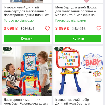
Інтерактивний дитячий
Мольберт для дітей Дошка
мольберт для малювання /
для малювання поличка 4
Двостороння дошка планшет
маркери та 8 маркерів на
пиши стирай маркери творча
водній основі яскраве
Готово до відправки
Готово до відправки
зона
підсвічування 3в1
3 099
3 099
₴
₴
3 214,31 ₴
3 214,31 ₴
Купити
Купити
–4%
–5%
Двосторонній магнітний
Ігровий творчий набір
мольберт Розвиваюча дошка
Дитячий мольберт для