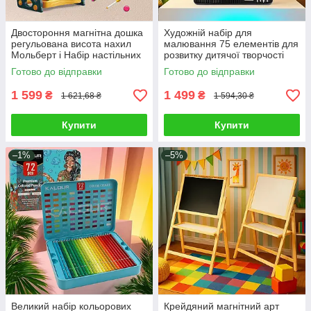
Двостороння магнітна дошка
Художній набір для
регульована висота нахил
малювання 75 елементів для
Мольберт і Набір настільних
розвитку дитячої творчості
ігор літери цифри крейда
кольорові олівці скетчбук
Готово до відправки
Готово до відправки
маркер
1 599
1 499
₴
₴
1 621,68 ₴
1 594,30 ₴
Купити
Купити
–1%
–5%
Великий набір кольорових
Крейдяний магнітний арт