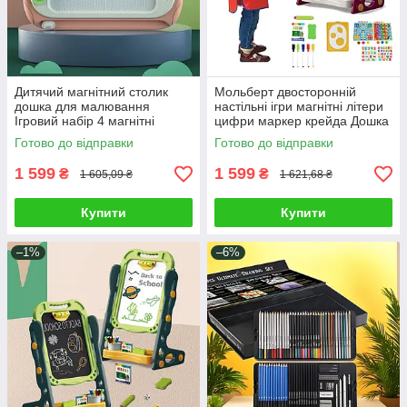
Дитячий магнітний столик
Мольберт двосторонній
дошка для малювання
настільні ігри магнітні літери
Ігровий набір 4 магнітні
цифри маркер крейда Дошка
штампи кольорове поле
пиши-стирай регульована
Готово до відправки
Готово до відправки
висувні ніжки
висота
1 599
1 599
₴
₴
1 605,09 ₴
1 621,68 ₴
Купити
Купити
–1%
–6%