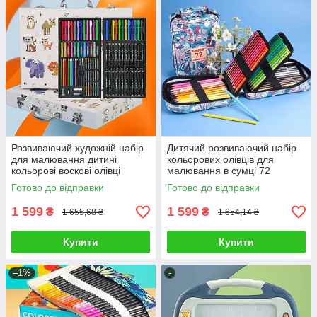
Розвиваючий художній набір
Дитячий розвиваючий набір
для малювання дитині
кольорових олівців для
кольорові воскові олівці
малювання в сумці 72
маркери пастелі фломастери
предмети для творчості
Готово до відправки
Готово до відправки
дитині
1 599
1 599
₴
₴
1 655,68 ₴
1 654,14 ₴
Купити
Купити
–1%
-