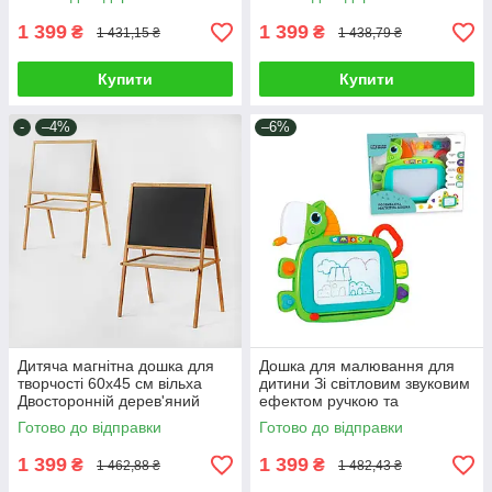
54х35х82 см
69 см
1 399
1 399
₴
₴
1 431,15 ₴
1 438,79 ₴
Купити
Купити
-
–4%
–6%
Дитяча магнітна дошка для
Дошка для малювання для
творчості 60х45 см вільха
дитини Зі світловим звуковим
Двосторонній дерев'яний
ефектом ручкою та
мольберт для малювання
штампами Різнокольорова ТК
Готово до відправки
Готово до відправки
крейдою поличка
3131
1 399
1 399
₴
₴
1 462,88 ₴
1 482,43 ₴