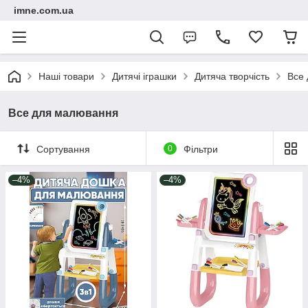
imne.com.ua
Наші товари
Дитячі іграшки
Дитяча творчість
Все
Все для малювання
Сортування
0
Фільтри
–4%
–4%