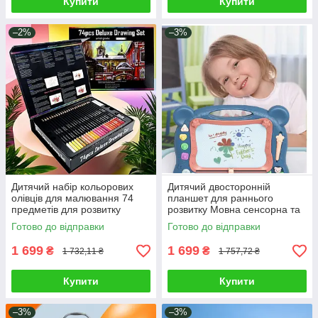
Купити
Купити
–2%
–3%
Дитячий набір кольорових
Дитячий двосторонній
олівців для малювання 74
планшет для раннього
предметів для розвитку
розвитку Мовна сенсорна та
творчості хлопчику дівчинці в
магнітна дошка з піаніно для
Готово до відправки
Готово до відправки
коробці
ігор та вивчення англійської
1 699
1 699
₴
₴
1 732,11 ₴
1 757,72 ₴
Купити
Купити
–3%
–3%