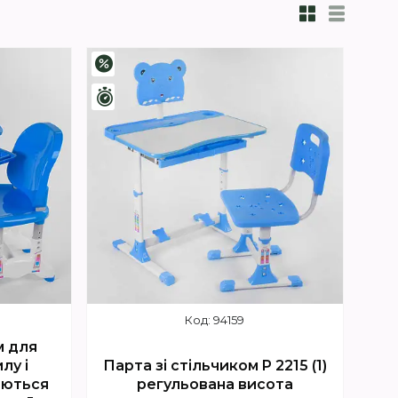
–5%
Залишилось 4 дні
94159
м для
лу і
Парта зі стільчиком P 2215 (1)
юються
регульована висота