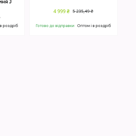
иня J
4 999 ₴
5 235,49 ₴
₴
 в роздріб
Готово до відправки
Оптом і в роздріб
Купити