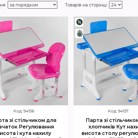
–4%
шилось 4 дні
Залишилось 4 дні
94156
94157
та зі стільчиком для
Парта зі стільчико
вчаток Регулювання
хлопчиків Кут нахи
исота і кута нахилу
висота столу регул