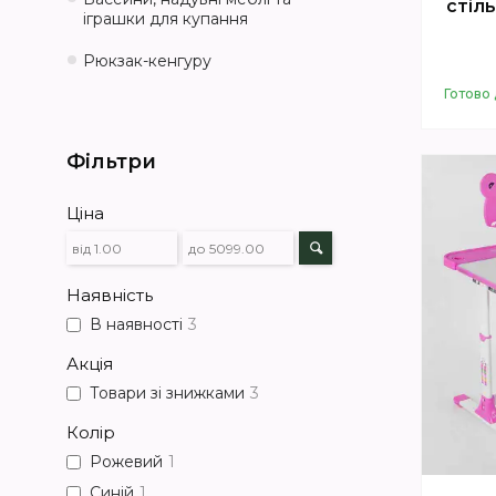
стіл
іграшки для купання
Рюкзак-кенгуру
Готово 
Фільтри
Ціна
Наявність
В наявності
3
Акція
Товари зі знижками
3
Колір
Рожевий
1
Синій
1