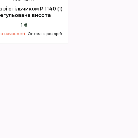
 зі стільчиком P 1140 (1)
егульована висота
1 ₴
в наявності
Оптом і в роздріб
+380 (67) 614-00-65