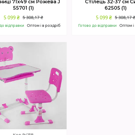
ьниці 71х49 см Рожева J
Стілець 32-37 см С
55701 (1)
62505 (1)
5 099 ₴
5 099 ₴
5 308,17 ₴
5 308,17 
до відправки
Оптом і в роздріб
Готово до відправки
Оптом і
Купити
Купити
94158