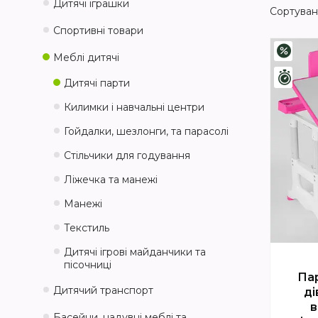
Дитячі іграшки
Спортивні товари
–4%
Меблі дитячі
Зали
Дитячі парти
Килимки і навчальні центри
Гойдалки, шезлонги, та парасолі
Стільчики для годування
Ліжечка та манежі
Манежі
Текстиль
Дитячі ігрові майданчики та
пісочниці
Пар
Дитячий транспорт
ді
в
Басейни, надувні меблі та