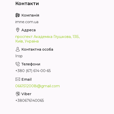
imne.com.ua
проспект Академіка Глушкова, 13Б,
Київ, Україна
Ігор
+380 (67) 614-00-65
0661512008i@gmail.com
+380676140065