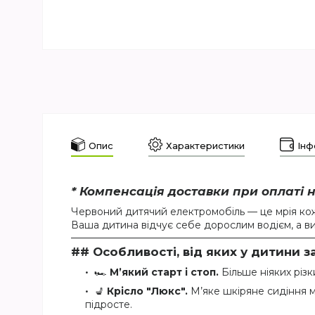
Опис
Характеристики
Інф
* Компенсація доставки при оплаті н
Червоний дитячий електромобіль — це мрія кож
Ваша дитина відчує себе дорослим водієм, а ви
## Особливості, від яких у дитини з
🏎
М’який старт і стоп.
Більше ніяких різ
💺
Крісло "Люкс".
М’яке шкіряне сидіння м
підросте.