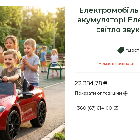
Електромобіль
акумуляторі Ел
світло зву
*Дост
Немає в наявності
22 334,78 ₴
Показати оптові ціни
+380 (67) 614-00-65