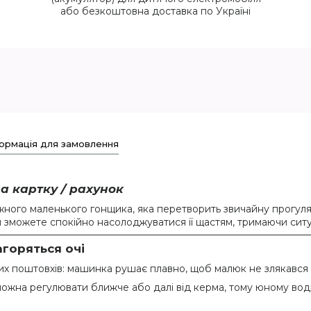
або безкоштовна доставка по Україні
ормація для замовлення
а картку / рахунок
ного маленького гонщика, яка перетворить звичайну прогуля
 зможете спокійно насолоджуватися її щастям, тримаючи ситу
агоряться очі
ких поштовхів: машинка рушає плавно, щоб малюк не злякався 
ожна регулювати ближче або далі від керма, тому юному воді