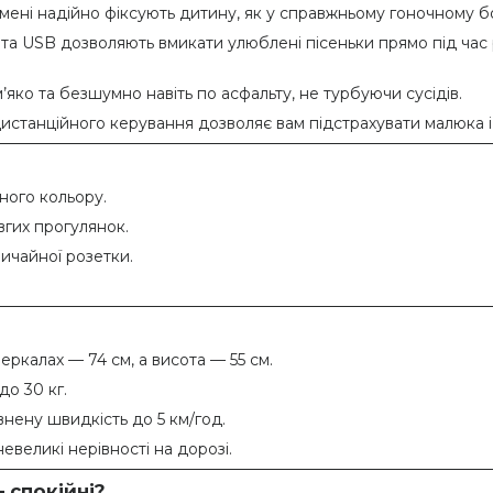
мені надійно фіксують дитину, як у справжньому гоночному бо
та USB дозволяють вмикати улюблені пісеньки прямо під час р
’яко та безшумно навіть по асфальту, не турбуючи сусідів.
истанційного керування дозволяє вам підстрахувати малюка 
ного кольору.
вгих прогулянок.
вичайної розетки.
еркалах — 74 см, а висота — 55 см.
о 30 кг.
нену швидкість до 5 км/год.
евеликі нерівності на дорозі.
 спокійні?