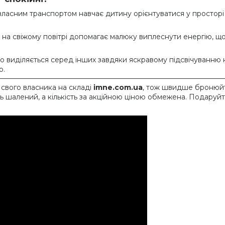
ласним транспортом навчає дитину орієнтуватися у простор
на свіжому повітрі допомагає малюку виплеснути енергію, що 
 виділяється серед інших завдяки яскравому підсвічуванню не
о.
свого власника на складі
imne.com.ua
, тож швидше бронюйт
ь шалений, а кількість за акційною ціною обмежена. Подаруйт