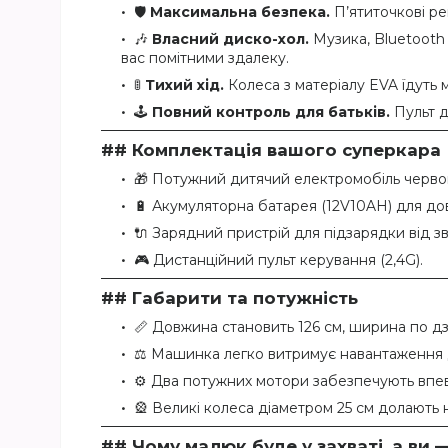
🛡
Максимальна безпека.
П’ятиточкові ре
🎶
Власний диско-хол.
Музика, Bluetooth 
вас помітними здалеку.
🚦
Тихий хід.
Колеса з матеріалу EVA їдуть м
🕹
Повний контроль для батьків.
Пульт д
## Комплектація вашого суперкара
🎁 Потужний дитячий електромобіль черво
🔋 Акумуляторна батарея (12V10AH) для до
🔌 Зарядний пристрій для підзарядки від з
🎮 Дистанційний пульт керування (2,4G).
## Габарити та потужність
📏 Довжина становить 126 см, ширина по дз
⚖️ Машинка легко витримує навантаження д
⚙️ Два потужних мотори забезпечують впев
🎡 Великі колеса діаметром 25 см долають н
## Чому малюк буде у захваті, а ви —