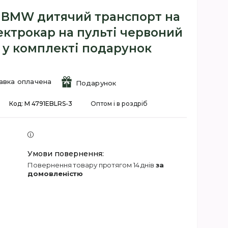
 BMW дитячий транспорт на
ектрокар на пульті червоний
к у комплекті подарунок
авка оплачена
Подарунок
Код:
M 4791EBLRS-3
Оптом і в роздріб
повернення товару протягом 14 днів
за
домовленістю