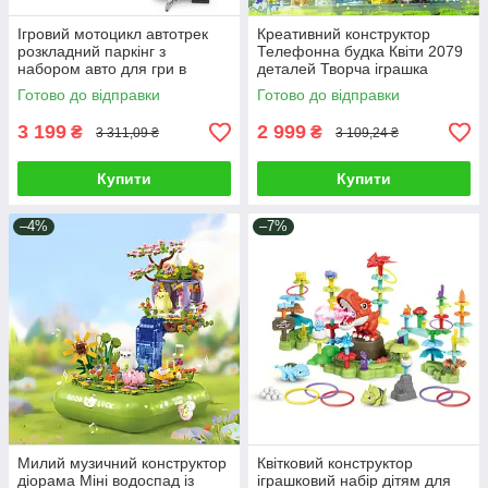
Ігровий мотоцикл автотрек
Креативний конструктор
розкладний паркінг з
Телефонна будка Квіти 2079
набором авто для гри в
деталей Творча іграшка
гонщика 49 предметів 6
дитині для розвитку
Готово до відправки
Готово до відправки
машинок світло звук пар
мислення
Синій
3 199
2 999
₴
₴
3 311,09 ₴
3 109,24 ₴
Купити
Купити
–4%
–7%
Милий музичний конструктор
Квітковий конструктор
діорама Міні водоспад із
іграшковий набір дітям для