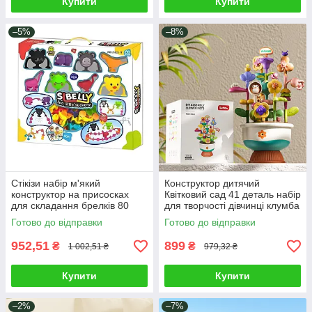
Купити
Купити
–5%
–8%
Стікізи набір м'який
Конструктор дитячий
конструктор на присосках
Квітковий сад 41 деталь набір
для складання брелків 80
для творчості дівчинці клумба
деталей підвісні фігурки
в горщику 5в1 композиція
Готово до відправки
Готово до відправки
іграшки звірятка
флора квіти
952,51
899
₴
₴
1 002,51 ₴
979,32 ₴
Купити
Купити
–2%
–7%