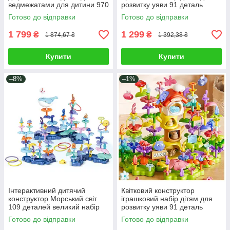
ведмежатами для дитини 970
розвитку уяви 91 деталь
деталей Світло звук і 2
Кидання кілець фігурки
Готово до відправки
Готово до відправки
фігурки
тварин
1 799
1 299
₴
₴
1 874,67 ₴
1 392,38 ₴
Купити
Купити
–8%
–1%
Інтерактивний дитячий
Квітковий конструктор
конструктор Морський світ
іграшковий набір дітям для
109 деталей великий набір
розвитку уяви 91 деталь
блоків для складання фігур
Кидання кілець фігурки
Готово до відправки
Готово до відправки
фігурка кита метальник
тварин