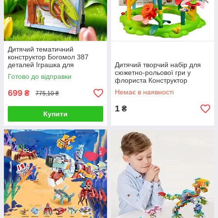
Дитячий тематичний
конструктор Богомол 387
деталей Іграшка для
Дитячий творчий набір для
складання фігур розвиває
сюжетно-рольової гри у
Готово до відправки
посидючість і увагу
флориста Конструктор
Квітковий сад 146 деталей
699
Немає в наявності
₴
775,10 ₴
квіти і листя
1
₴
Купити