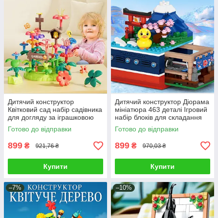
Дитячий конструктор
Дитячий конструктор Діорама
Квітковий сад набір садівника
мініатюра 463 деталі Ігровий
для догляду за іграшковою
набір блоків для складання
клумбою 54 деталі
фігурки Качка на кораблі пази
Готово до відправки
Готово до відправки
інструменти відерце
899
899
₴
₴
921,76 ₴
970,03 ₴
Купити
Купити
–7%
–10%