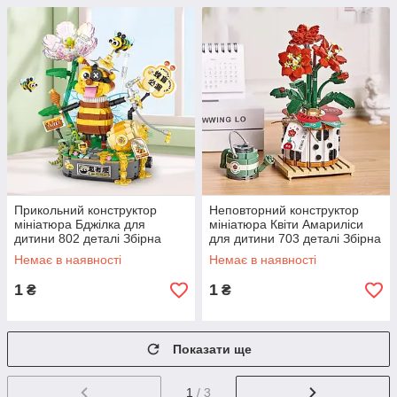
Прикольний конструктор
Неповторний конструктор
мініатюра Бджілка для
мініатюра Квіти Амариліси
дитини 802 деталі Збірна
для дитини 703 деталі Збірна
фігурка комаха для розвитку
3D діорама Квітковий горщик
Немає в наявності
Немає в наявності
уваги
1
1
₴
₴
Показати ще
1
/ 3