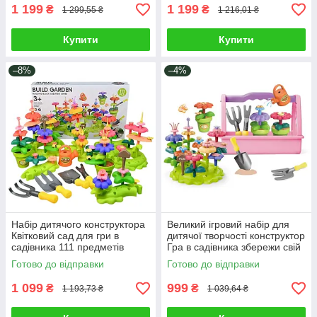
кілець
1 199
1 199
₴
₴
1 299,55 ₴
1 216,01 ₴
Купити
Купити
–8%
–4%
Набір дитячого конструктора
Великий ігровий набір для
Квітковий сад для гри в
дитячої творчості конструктор
садівника 111 предметів
Гра в садівника збережи свій
граблі лопата лійка / Іграшка
Квітковий сад 57 деталей
Готово до відправки
Готово до відправки
для розвитку фантазії
інструменти
1 099
999
₴
₴
1 193,73 ₴
1 039,64 ₴