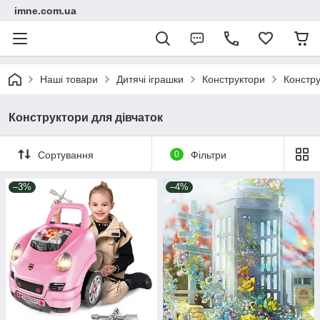
imne.com.ua
Наші товари
Дитячі іграшки
Конструктори
Констру
Конструктори для дівчаток
Сортування
0
Фільтри
–3%
–4%