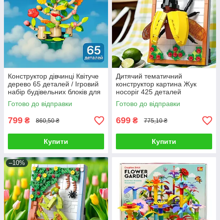
Конструктор дівчинці Квітуче
Дитячий тематичний
дерево 65 деталей / Ігровий
конструктор картина Жук
набір будівельних блоків для
носоріг 425 деталей
складання фігурки рослини
Іграшковий 3D мольберт для
Готово до відправки
Готово до відправки
розвитку уваги
799
699
₴
₴
860,50 ₴
775,10 ₴
Купити
Купити
–10%