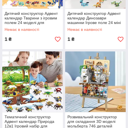
Дитячий конструктор Адвент
Дитячий конструктор Адвент
календар Тварини з ігровим
календар Динозаври
полем 24 моделі для
машинки Ігрове поле 24 міні
складання великої фігурки
моделі для складання
Немає в наявності
Немає в наявності
Слон акула
великої фігурки
1
1
₴
₴
Тематичний конструктор
Розвивальний конструктор
Адвент календар Природа
для складання 3D моделі
12в1 Ігровий набір для
мольберта 746 деталей