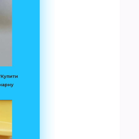
"Купити
інарну