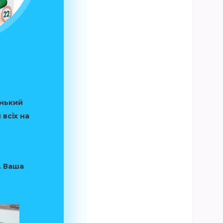
енький
всіх на
. Ваша