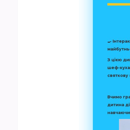
🍳 Інтера
майбутнь
З цією д
шеф-кухар
святкову
Вчимо гр
дитина ді
навчаючи