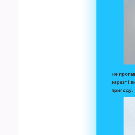
Не проґав
зараз" і 
пригоду.