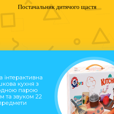
Постачальник дитячого щастя
а інтерактивна
шкова кухня з
одною парою
ом та звуком 22
предмети