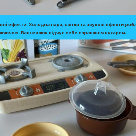
вні ефекти:
Холодна пара, світло та звукові ефекти роб
люючою. Ваш малюк відчує себе справжнім кухарем.