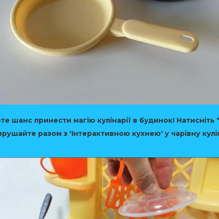
те шанс принести магію кулінарії в будинок! Натисніть 
вирушайте разом з 'Інтерактивною кухнею' у чарівну кул