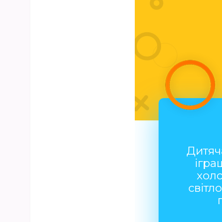
Дитяч
ігра
хол
світл