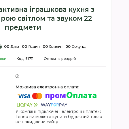
активна іграшкова кухня з
рою світлом та звуком 22
предмети
0
0
Днів
0
0
Годин
0
0
Хвилин
0
0
Секунд
авки
Код:
91711
Оптом і в роздріб
У компанії підключені електронні платежі.
Тепер ви можете купити будь-який товар
не покидаючи сайту.