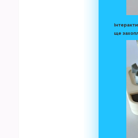
Інтеракти
ще захоп