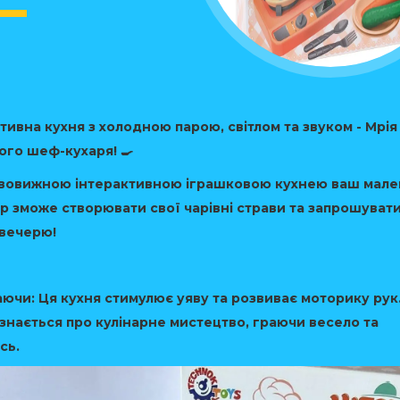
ктивна кухня з холодною парою, світлом та звуком - Мрія
ого шеф-кухаря! 🍳
ивовижною інтерактивною іграшковою кухнею ваш мал
 зможе створювати свої чарівні страви та запрошувати 
 вечерю!
аючи:
Ця кухня стимулює уяву та розвиває моторику рук
знається про кулінарне мистецтво, граючи весело та
сь.