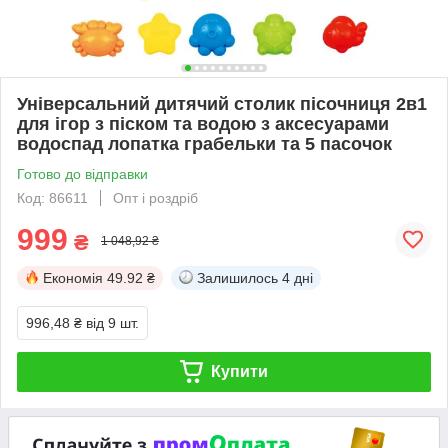
Універсальний дитячий столик пісочниця 2в1
для ігор з піском та водою з аксесуарами
водоспад лопатка грабельки та 5 пасочок
Готово до відправки
Код: 86611
Опт і роздріб
999
₴
1 048,92 ₴
Економія
49.92 ₴
Залишилось
4 дні
996,48 ₴
від 9 шт.
Купити