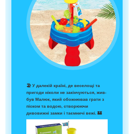
🏖️ У далекій країні, де веселощі та
пригоди ніколи не закінчуються, жив-
був Малюк, який обожнював грати з
піском та водою, створюючи
дивовижні замки і таємничі вежі. 🏰