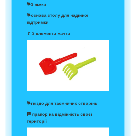
🌟3 ніжки
🌟основа столу для надійної
підтримки
🚩 3 елементи мачти
🌟гніздо для таємничих створінь
🏁 прапор на відмінність своєї
території