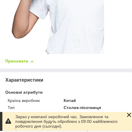
Приховати
Характеристики
Основні атрибути
Країна виробник
Китай
Тип
Столик-пісочниця
Вікова група
Від 3 років
Зараз у компанії неробочий час. Замовлення та
повідомлення будуть оброблені з 09:00 найближчого
Матеріал
Пластик
робочого дня (сьогодні).
Колір
Різні кольори