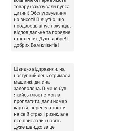
компанією! Гарна якість
товару (заказували пупса
дитині) Обслуговування
на висоті! Відчутно, що
продавець цінує покупців,
відповідальне та порядне
ставлення. Дуже добре! І
добрих Вам клієнтів!
Швидко відправили, на
наступний день отримали
машинкі, дитина
задоволена. В мене був
якийсь глюк не могла
проплатити, дали номер
картки, перевела кошти
на свій страх і ризик, але
все прислали і навіть
дуже швидко за це