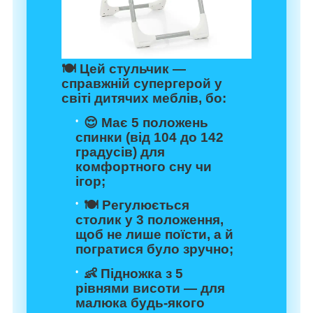
🍽️ Цей стульчик —
справжній супергерой у
світі дитячих меблів, бо:
😌 Має 5 положень
спинки (від 104 до 142
градусів) для
комфортного сну чи
ігор;
🍽️ Регулюється
столик у 3 положення,
щоб не лише поїсти, а й
погратися було зручно;
👶 Підножка з 5
рівнями висоти — для
малюка будь-якого