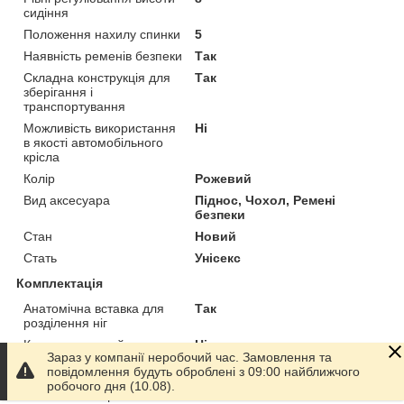
сидіння
Положення нахилу спинки
5
Наявність ременів безпеки
Так
Складна конструкція для
Так
зберігання і
транспортування
Можливість використання
Ні
в якості автомобільного
крісла
Колір
Рожевий
Вид аксесуара
Піднос, Чохол, Ремені
безпеки
Стан
Новий
Стать
Унісекс
Комплектація
Анатомічна вставка для
Так
розділення ніг
Кошик для речей
Ні
Зараз у компанії неробочий час. Замовлення та
Додаткові функції і характеристики
повідомлення будуть оброблені з 09:00 найближчого
робочого дня (10.08).
Кількість коліщат
2 шт.