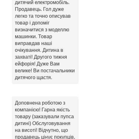
дитячий електромобіль.
Продавець. Гол дуже
легко та точно описував
товар і допоміг
визначитися з моделлю
машинки. Товар
виправдав наші
очікування. Дитина в
захваті! Другого тижня
ейфорія! Дуже Вам
велике! Ви постачальники
дитячого щастя.
Доповнена роботою з
компанією! Гарна якість
товару (заказували пупса
дитині) Обслуговування
на висоті! Відчутно, що
продавець цінує покупців,