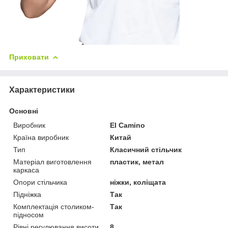
Приховати
Характеристики
Основні
Виробник
El Camino
Країна виробник
Китай
Тип
Класичний стільчик
Матеріал виготовлення
пластик, метал
каркаса
Опори стільчика
ніжки, коліщата
Підніжка
Так
Комплектація столиком-
Так
підносом
Рівні регулювання висоти
8