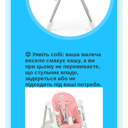
😌 Уявіть собі: ваша малеча
весело смакує кашу, а ви
при цьому не переживаєте,
що стульчик впаде,
задереться або не
підходить під ваші потреби.