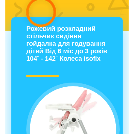
Рожевий розкладний
стільчик сидіння
гойдалка для годування
дітей Від 6 міс до 3 років
104˚ - 142˚ Колеса isofix