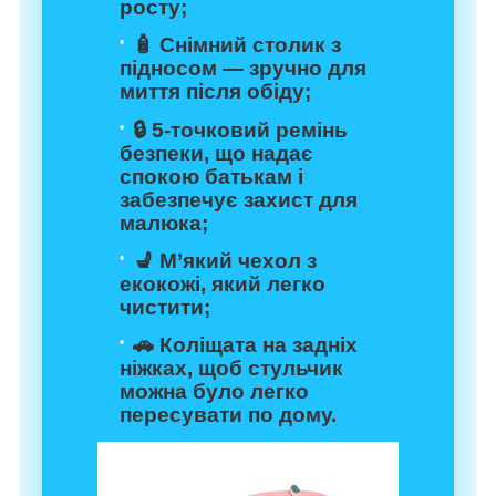
росту;
🧴 Снімний столик з
підносом — зручно для
миття після обіду;
🔒 5-точковий ремінь
безпеки, що надає
спокою батькам і
забезпечує захист для
малюка;
💺 М’який чехол з
екокожі, який легко
чистити;
🚗 Коліщата на задніх
ніжках, щоб стульчик
можна було легко
пересувати по дому.