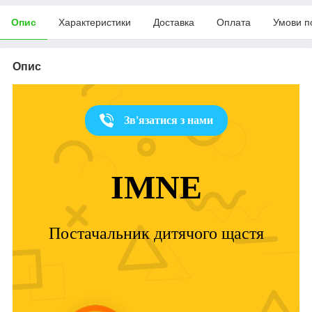
Опис
Характеристики
Доставка
Оплата
Умови п
Опис
Зв'язатися з нами
IMNE
Постачальник дитячого щастя