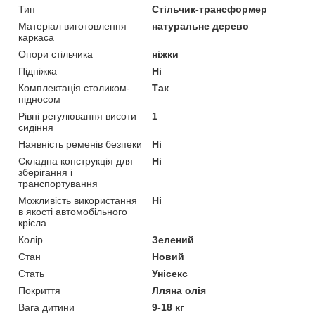
Тип
Стільчик-трансформер
Матеріал виготовлення
натуральне дерево
каркаса
Опори стільчика
ніжки
Підніжка
Ні
Комплектація столиком-
Так
підносом
Рівні регулювання висоти
1
сидіння
Наявність ременів безпеки
Ні
Складна конструкція для
Ні
зберігання і
транспортування
Можливість використання
Ні
в якості автомобільного
крісла
Колір
Зелений
Стан
Новий
Стать
Унісекс
Покриття
Лляна олія
Вага дитини
9-18 кг