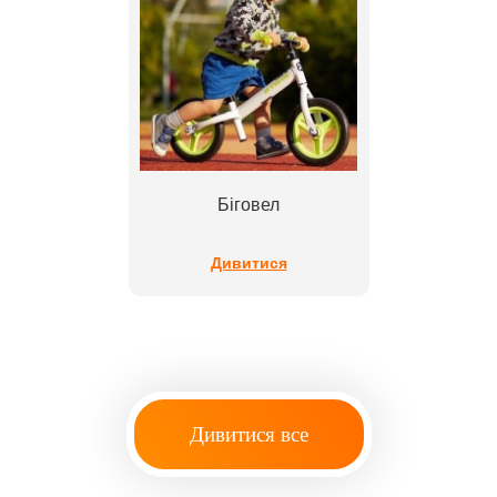
Біговел
Дивитися
Дивитися все