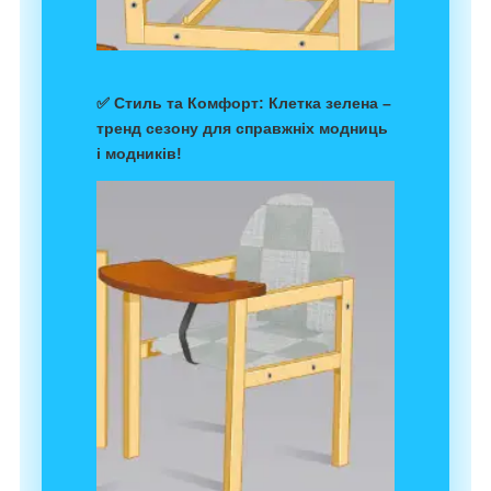
✅
Стиль та Комфорт
: Клетка зелена –
тренд сезону для справжніх модниць
і модників!