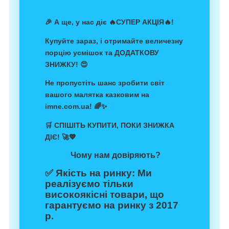
🎉 А ще, у нас діє 🔥
СУПЕР АКЦІЯ
🔥!
Купуйте зараз, і отримайте величезну
порцію усмішок та
ДОДАТКОВУ
ЗНИЖКУ
! 😍
Не пропустіть шанс зробити світ
вашого малятка казковим на
imne.com.ua! 🌈✨
🛒
СПІШІТЬ КУПИТИ, ПОКИ ЗНИЖКА
ДІЄ!
🚀💖
Чому нам довіряють?
✅
Якість на ринку:
Ми
реалізуємо тільки
високоякісні товари, що
гарантуємо на ринку з 2017
р.