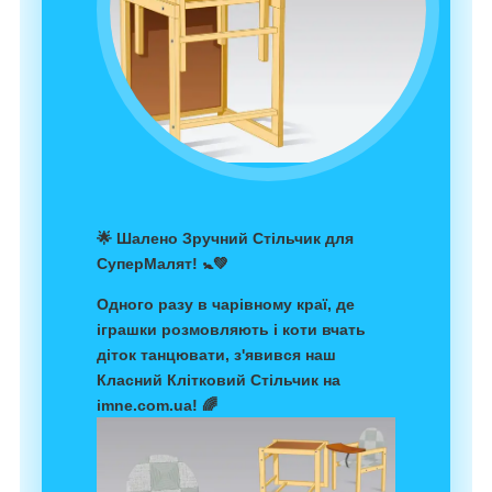
🌟
Шалено Зручний Стільчик для
СуперМалят! 🚼💚
Одного разу в чарівному краї, де
іграшки розмовляють і коти вчать
діток танцювати, з'явився наш
Класний Клітковий Стільчик
на
imne.com.ua! 🌈