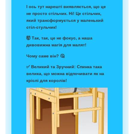
І ось тут нарешті виявляється, що це
не просто стільчик. Ні! Це стільчик,
який трансформується у маленький
стіл-стульчик!
🤯 Так, так, це не фокус, а наша
дивовижна магія для малят!
Чому саме він? 🤔
✅
Великий та Зручний
: Спинка така
велика, що можна відпочивати як на
кріслі для королів!