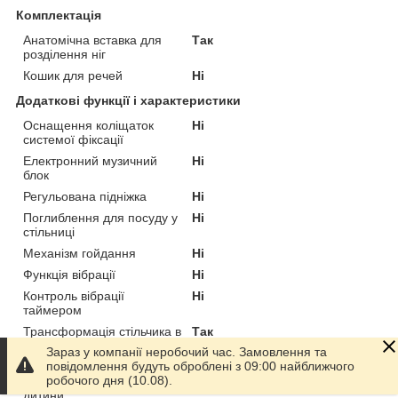
Комплектація
Анатомічна вставка для
Так
розділення ніг
Кошик для речей
Ні
Додаткові функції і характеристики
Оснащення коліщаток
Ні
системої фіксації
Електронний музичний
Ні
блок
Регульована підніжка
Ні
Поглиблення для посуду у
Ні
стільниці
Механізм гойдання
Ні
Функція вібрації
Ні
Контроль вібрації
Ні
таймером
Трансформація стільчика в
Так
стіл і стілець
Зараз у компанії неробочий час. Замовлення та
повідомлення будуть оброблені з 09:00 найближчого
Трансформація в ліжечко-
Ні
робочого дня (10.08).
люльку для перенесення
дитини