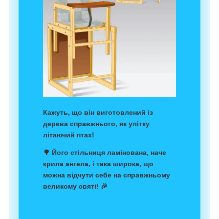
Кажуть, що він виготовлений із
дерева справжнього, як улітку
літаючий птах!
🌳 Його стільниця ламінована, наче
крила ангела, і така широка, що
можна відчути себе на справжньому
великому святі! 🎉