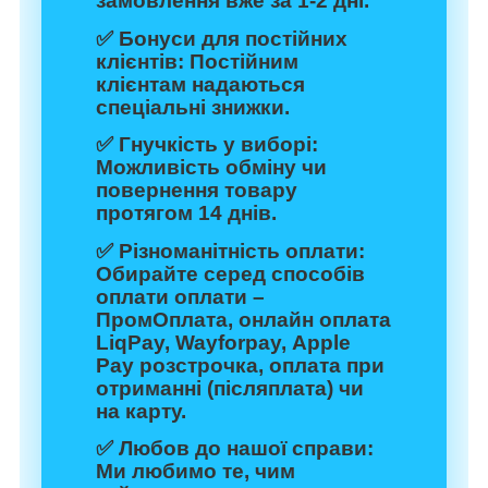
замовлення вже за 1-2 дні.
✅
Бонуси для постійних
клієнтів:
Постійним
клієнтам надаються
спеціальні знижки.
✅
Гнучкість у виборі:
Можливість обміну чи
повернення товару
протягом 14 днів.
✅
Різноманітність оплати:
Обирайте серед способів
оплати оплати –
ПромОплата, онлайн оплата
LiqPay, Wayforpay, Apple
Pay розстрочка, оплата при
отриманні (післяплата) чи
на карту.
✅
Любов до нашої справи:
Ми любимо те, чим