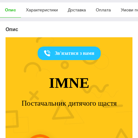
Опис
Характеристики
Доставка
Оплата
Умови п
Опис
Зв'язатися з нами
IMNE
Постачальник дитячого щастя