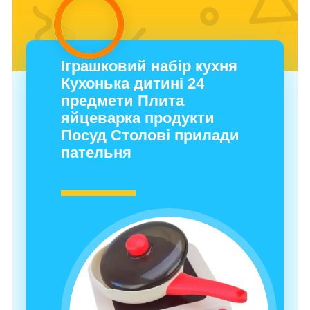
Іграшковий набір кухня
Кухонька дитині 24
предмети Плита
яйцеварка продукти
Посуд Столові прилади
пательня