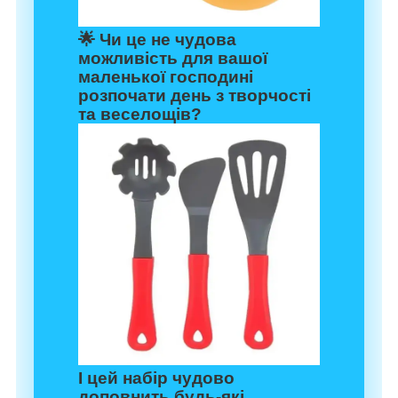
🌟 Чи це не чудова
можливість для вашої
маленької господині
розпочати день з творчості
та веселощів?
І цей набір чудово
доповнить будь-які