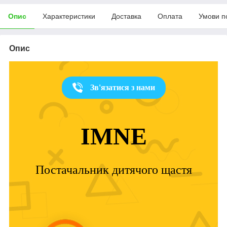
Опис
Характеристики
Доставка
Оплата
Умови п
Опис
Зв'язатися з нами
IMNE
Постачальник дитячого щастя