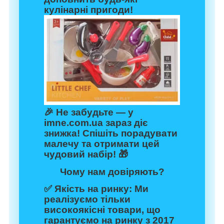
кулінарні пригоди!
🎉 Не забудьте — у
imne.com.ua
зараз діє
знижка! Спішіть порадувати
малечу та отримати цей
чудовий набір! 🎁
Чому нам довіряють?
✅
Якість на ринку:
Ми
реалізуємо тільки
високоякісні товари, що
гарантуємо на ринку з 2017