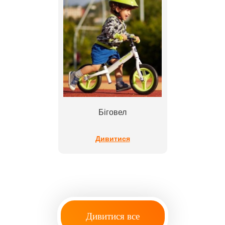
Біговел
Дивитися
Дивитися все