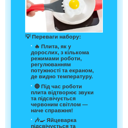
💡
Переваги набору:
🔥 Плита, як у
дорослих, з кількома
режимами роботи,
регулюванням
потужності та екраном,
де видно температуру.
🔴 Під час роботи
плита відтворює звуки
та підсвічується
червоним світлом —
наче справжня!
🎶🍳 Яйцеварка
підсвічується та