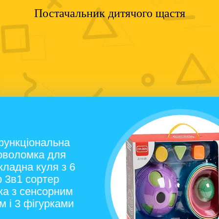
Постачальник дитячого щастя
функціональна
ловоломка для
кладна куля з 6
 3в1 сортер
ка з сенсорним
м і 3 фігурками