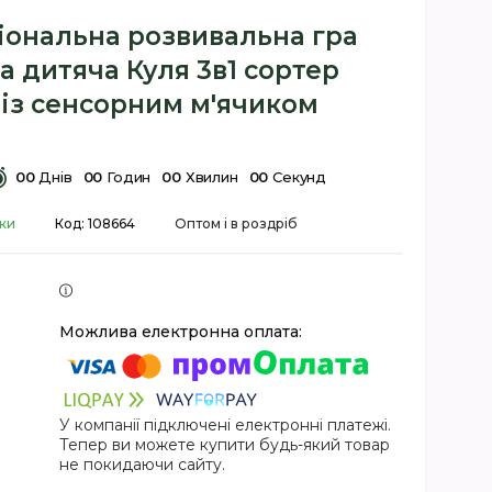
іональна розвивальна гра
 дитяча Куля 3в1 сортер
 із сенсорним м'ячиком
0
0
Днів
0
0
Годин
0
0
Хвилин
0
0
Секунд
вки
Код:
108664
Оптом і в роздріб
У компанії підключені електронні платежі.
Тепер ви можете купити будь-який товар
не покидаючи сайту.