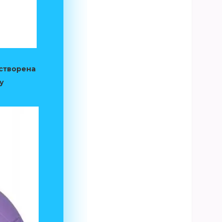
 створена
у