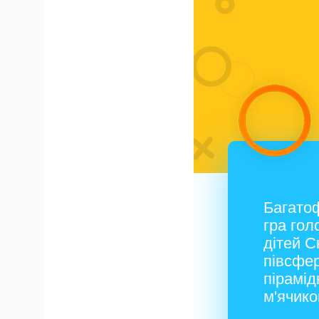
Багато
гра го
дітей С
півсфер
пірамід
м'ячико