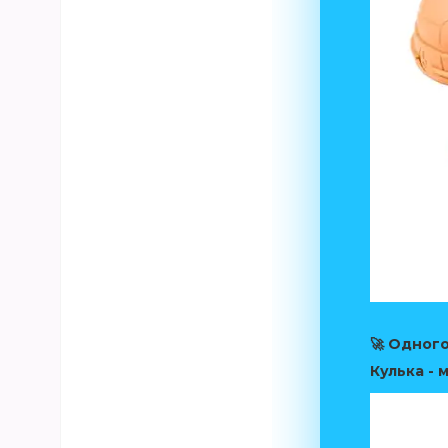
🚀 Одного
Кулька - 