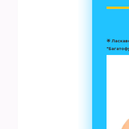
🌟
Ласкаво
"Багатоф