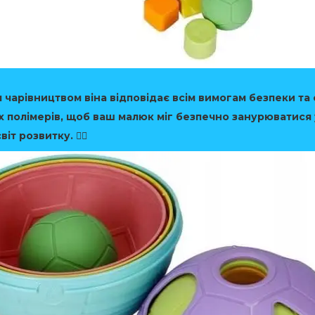
 чарівництвом віна відповідає всім вимогам безпеки та
х полімерів, щоб ваш малюк міг безпечно занурюватися 
іт розвитку. 🧚‍♂️