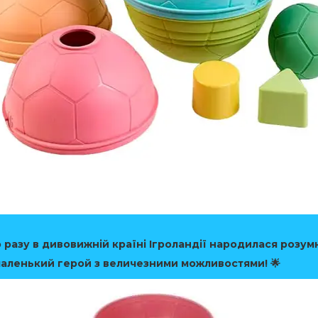
 разу в дивовижній країні Ігроландії народилася розу
маленький герой з величезними можливостями! 🌟