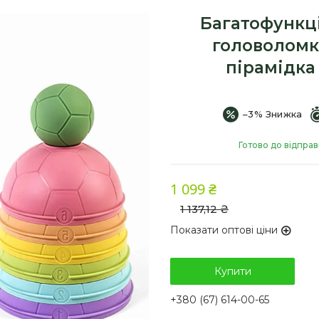
Багатофункц
головоломка
пірамідка
–3%
Готово до відпра
1 099 ₴
1 137,12 ₴
Показати оптові ціни
Купити
+380 (67) 614-00-65