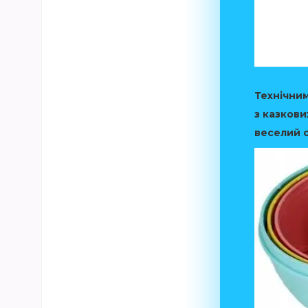
Технічним
з казкови
веселий св