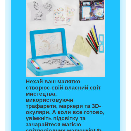
Нехай ваш малятко
створює свій власний світ
мистецтва,
використовуючи
трафарети, маркери та 3D-
окуляри. А коли все готово,
увімкніть підсвітку та
зачарайтеся магією
світлодіодних малюнків! ✨