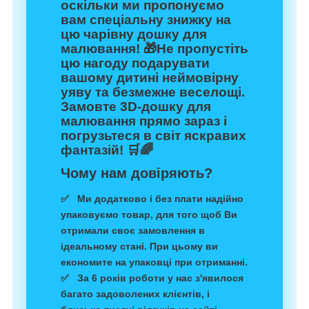
оскільки ми пропонуємо
вам спеціальну знижку на
цю чарівну дошку для
малювання! 🎁
Не пропустіть
цю нагоду подарувати
вашому дитині неймовірну
уяву та безмежне веселощі.
Замовте 3D-дошку для
малювання прямо зараз і
погрузьтеся в світ яскравих
фантазій! 🛒🌈
Чому нам довіряють?
✅ Ми додатково і без плати надійно
упаковуємо товар, для того щоб Ви
отримали своє замовлення в
ідеальному стані. При цьому ви
економите на упаковці при отриманні.
✅ За 6 років роботи у нас з'явилося
багато задоволених клієнтів, і