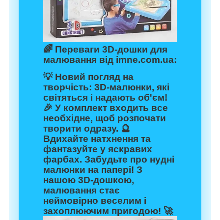
🌈 Переваги 3D-дошки для
малювання від imne.com.ua:
💡 Новий погляд на
творчість: 3D-малюнки, які
світяться і надають об'єм!
🎉 У комплект входить все
необхідне, щоб розпочати
творити одразу. 🔮
Вдихайте натхнення та
фантазуйте у яскравих
фарбах. Забудьте про нудні
малюнки на папері! З
нашою 3D-дошкою,
малювання стає
неймовірно веселим і
захоплюючим пригодою! 🚀