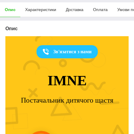
Опис
Характеристики
Доставка
Оплата
Умови п
Опис
Зв'язатися з нами
IMNE
Постачальник дитячого щастя