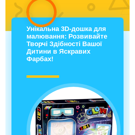
Унікальна 3D-дошка для
малювання: Розвивайте
Творчі Здібності Вашої
Дитини в Яскравих
Фарбах!