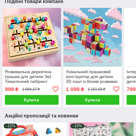
Подібні товари компанії
Розвивальна дерев'яна
Унікальний іграшковий
Інте
іграшка для дитини 3в1
конструктор для дитини
дошк
Тематичний лабіринт
3D пазл із блоків розвиває
дитя
Магнітна гра Дошка для
уяву 24 деталі Великі
траф
999
1 099
799
₴
₴
1 004,37 ₴
1 151,03 ₴
малювання Маркер
кубики
підс
стир
Купити
Купити
Акційні пропозиції та новинки
–11%
–10%