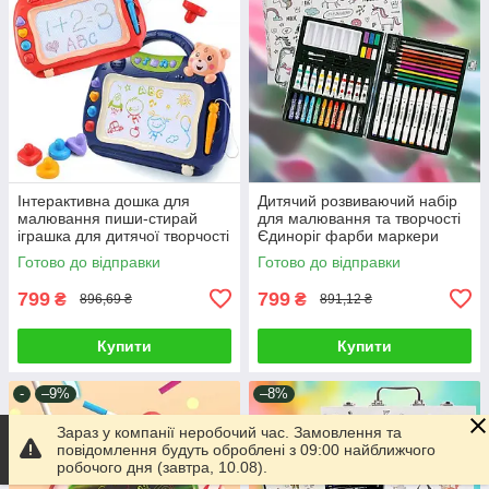
Інтерактивна дошка для
Дитячий розвиваючий набір
малювання пиши-стирай
для малювання та творчості
іграшка для дитячої творчості
Єдиноріг фарби маркери
2 кольори магнітна
пастелі олівці у валізці
Готово до відправки
Готово до відправки
планшетка печатки мелодії
799
799
₴
₴
896,69 ₴
891,12 ₴
Купити
Купити
-
–9%
–8%
Зараз у компанії неробочий час. Замовлення та
повідомлення будуть оброблені з 09:00 найближчого
робочого дня (завтра, 10.08).