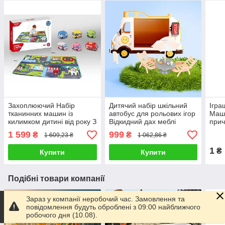
Захоплюючий Набір
Дитячий набір шкільний
Ігра
тканинних машин із
автобус для рольових ігор
Маши
килимком дитині від року З
Відкидний дах меблі
прич
пищалкою що гримлять і
бібліотека іграшки футбол
вули
1 599
999
₴
₴
1 609,23 ₴
1 062,86 ₴
шелестять елементами
майданчик
рухо
ран
1
₴
Купити
Купити
Подібні товари компанії
Зараз у компанії неробочий час. Замовлення та
повідомлення будуть оброблені з 09:00 найближчого
робочого дня (10.08).