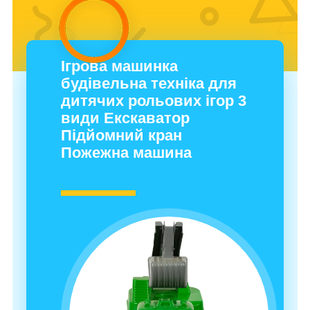
Ігрова машинка
будівельна техніка для
дитячих рольових ігор 3
види Екскаватор
Підйомний кран
Пожежна машина