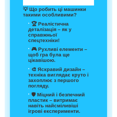
💡
Що робить ці машинки
такими особливими?
🏆
Реалістична
деталізація
– як у
справжньої
спецтехніки!
🎮
Рухливі елементи
–
щоб гра була ще
цікавішою.
🎨
Яскравий дизайн
–
техніка виглядає круто і
захоплює з першого
погляду.
🛡️
Міцний і безпечний
пластик
– витримає
навіть найсміливіші
ігрові експерименти.