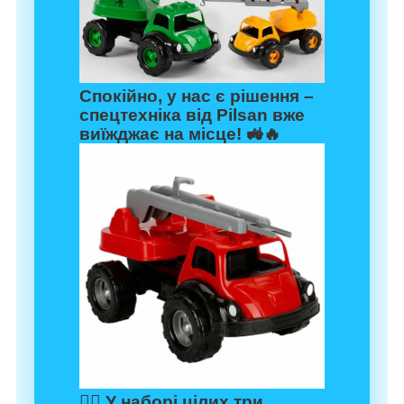
Спокійно, у нас є рішення –
спецтехніка від
Pilsan
вже
виїжджає на місце! 🚜🔥
👷‍♂️ У наборі цілих
три