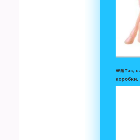
👑🎀Так, 
коробки, 