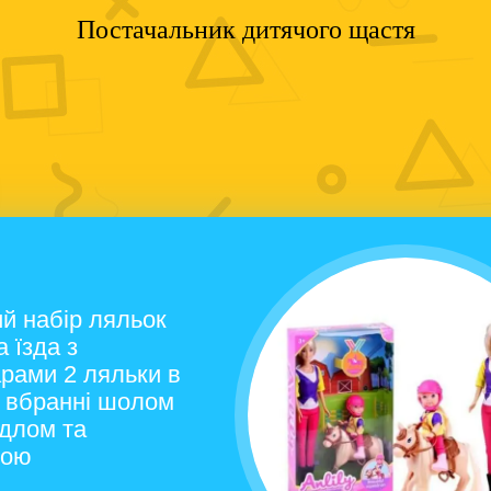
Постачальник дитячого щастя
й набір ляльок
 їзда з
рами 2 ляльки в
у вбранні шолом
сідлом та
кою