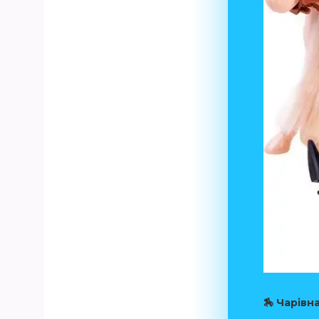
🏇 Чарівн