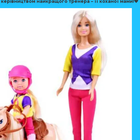
керівництвом найкращого тренера – її коханої мами!💖