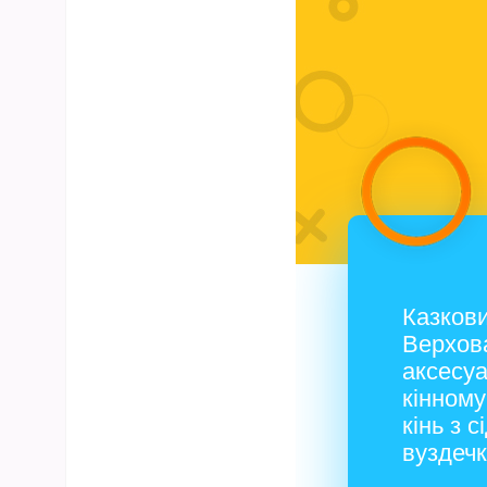
Казкови
Верхова
аксесуа
кінном
кінь з 
вуздеч