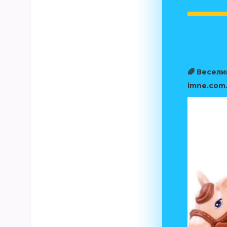
🌈 Весел
imne.com