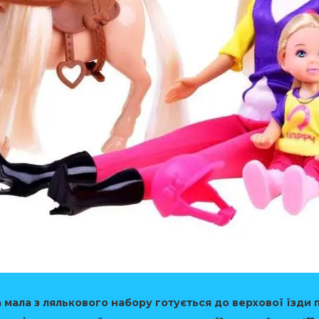
а мала з лялькового набору готується до верхової їзди 