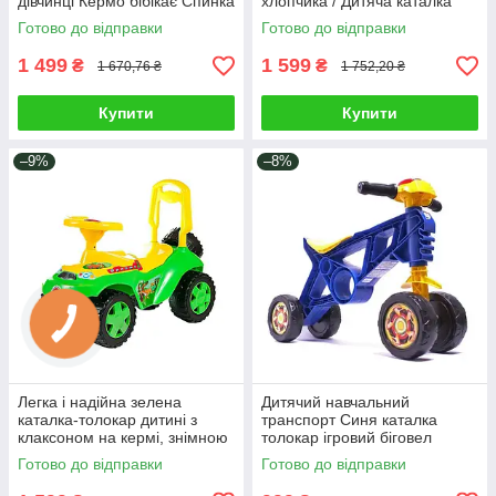
дівчинці Кермо бібікає Спинка
хлопчика / Дитяча каталка
кріпиться Багажник для
для раннього розвитку
Готово до відправки
Готово до відправки
дрібниць
Сигнал Синій
1 499
1 599
₴
₴
1 670,76 ₴
1 752,20 ₴
Купити
Купити
–9%
–8%
Легка і надійна зелена
Дитячий навчальний
каталка-толокар дитині з
транспорт Синя каталка
клаксоном на кермі, знімною
толокар ігровий біговел
ручкою-спинкою і
ранбайк Легка колісна
Готово до відправки
Готово до відправки
багажником
іграшка для катання