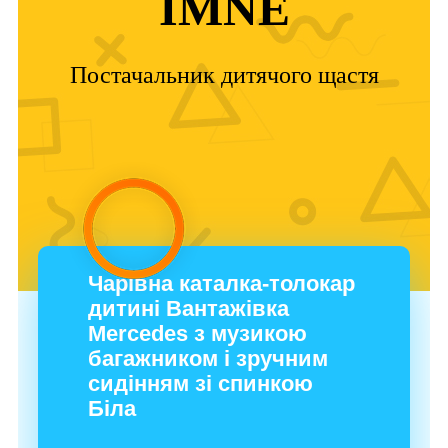
IMNE
Постачальник дитячого щастя
Чарівна каталка-толокар
дитині Вантажівка
Mercedes з музикою
багажником і зручним
сидінням зі спинкою
Біла