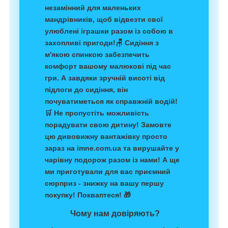
незамінний для маленьких
мандрівників, щоб відвезти свої
улюблені іграшки разом із собою в
захопливі пригоди!
🪑 Сидіння з
м'якою спинкою забезпечить
комфорт вашому малюкові під час
гри. А завдяки зручній висоті від
підлоги до сидіння, він
почуватиметься як справжній водій!
🛒 Не пропустіть можливість
порадувати свою дитину! Замовте
цю дивовижну вантажівку просто
зараз на imne.com.ua та вирушайте у
чарівну подорож разом із нами! А ще
ми приготували для вас приємний
сюрприз - знижку на вашу першу
покупку! Покваптеся! 🎁
Чому нам довіряють?