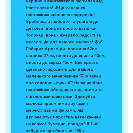
чарівною вантажівкою Mercedes від
imne.com.ua! 🎉
Ця маленька
вантажівка сповнена сюрпризів!
Зроблена з любов'ю та увагою до
деталей, вона не просто каталка-
толокар, вона - джерело радості та
веселощів для вашого малюка! 🌟
📏
Габаритні розміри: довжина 62см,
ширина 27см, висота до спинки 43см,
висота до керма 45см. Все просто
ідеально підходить для вашого
маленького мандрівника!
💡 А тепер
про головне - функції! Наша чарівна
вантажівка обладнана звуковими та
світловими ефектами. Здивуйте
малюка приємними звуками і
мерехтливими фарами, які
включаються простим натисканням
на кермо! Кумедно, правда?
🔋 І не
забудьте про багажник! Він