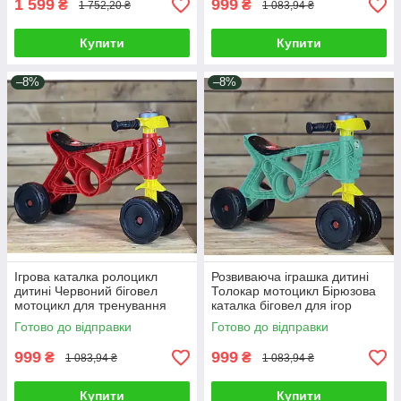
1 599
999
₴
₴
1 752,20 ₴
1 083,94 ₴
Купити
Купити
–8%
–8%
Ігрова каталка ролоцикл
Розвиваюча іграшка дитині
дитині Червоний біговел
Толокар мотоцикл Бірюзова
мотоцикл для тренування
каталка біговел для ігор
рівноваги бегобайк 4 колеса
вдома на вулиці 4 колеса
Готово до відправки
Готово до відправки
Клаксон
клаксон
999
999
₴
₴
1 083,94 ₴
1 083,94 ₴
Купити
Купити