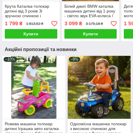
Крута Каталка-толокар
Білий джип BMW каталка
Дитя
дитині від 3 років Зі
машинка дитині від 1 року
толо
зручною спинкою і
- світло звук EVA колеса /
мото
багажником Чорний хамер
Дитячий толокар
Маши
1 799
3 099
1 5
₴
₴
1 813,62 ₴
3 175,18 ₴
зі звуковим сигналом
автомобіль для вулиці
спин
ORION
Купити
Купити
Акційні пропозиції та новинки
–10%
–9%
Рожева машина толокар
Одномісна машинка толокар
дитині Іграшка авто каталка
з високою спинкою для