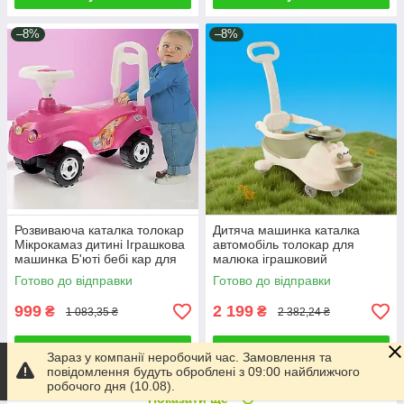
–8%
–8%
Розвиваюча каталка толокар
Дитяча машинка каталка
Мікрокамаз дитині Іграшкова
автомобіль толокар для
машинка Б'юті бебі кар для
малюка іграшковий
катання розвитку моторики
транспорт батьківська ручка
Готово до відправки
Готово до відправки
світло звук бампер
999
2 199
₴
₴
1 083,35 ₴
2 382,24 ₴
Купити
Купити
Зараз у компанії неробочий час. Замовлення та
повідомлення будуть оброблені з 09:00 найближчого
робочого дня (10.08).
Показати ще