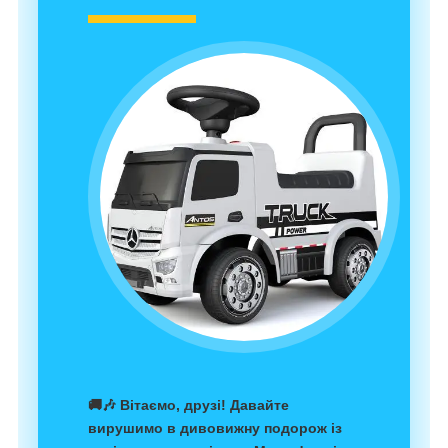
🚚🎶 Вітаємо, друзі! Давайте
вирушимо в дивовижну подорож із