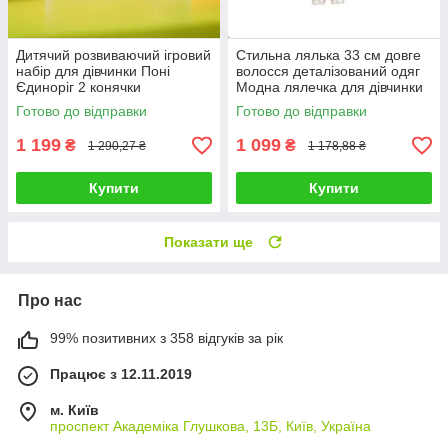
Дитячий розвиваючий ігровий
Стильна лялька 33 см довге
набір для дівчинки Поні
волосся деталізований одяг
Єдиноріг 2 конячки
Модна лялечка для дівчинки
підсвічування звукові ефекти
додаткова сукня
Готово до відправки
Готово до відправки
аксесуари
1 199
1 099
₴
₴
1 290,27 ₴
1 178,88 ₴
Купити
Купити
Показати ще
Про нас
99% позитивних з 358 відгуків за рік
Працює з 12.11.2019
м. Київ
проспект Академіка Глушкова, 13Б, Київ, Україна