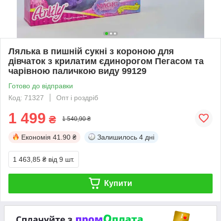
Лялька в пишній сукні з короною для
дівчаток з крилатим єдинорогом Пегасом та
чарівною паличкою виду 99129
Готово до відправки
Код: 71327
Опт і роздріб
1 499
₴
1 540,90 ₴
Економія
41.90 ₴
Залишилось
4 дні
1 463,85 ₴
від 9 шт.
Купити