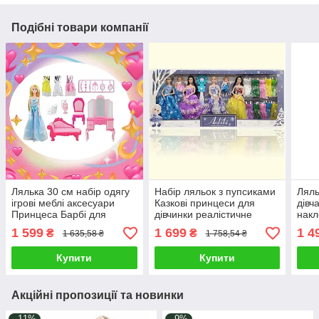
Подібні товари компанії
Лялька 30 см набір одягу
Набір ляльок з пупсиками
Ляль
ігрові меблі аксесуари
Казкові принцеси для
дівча
Принцеса Барбі для
дівчинки реалістичне
накл
дівчинки Лялечка з
обличчя рухомі ручки
рез
1 599
1 699
1 4
₴
₴
1 635,58 ₴
1 758,54 ₴
інтер’єром спальні
ніжки змінне вбрання
прас
682
Купити
Купити
Акційні пропозиції та новинки
–11%
–9%