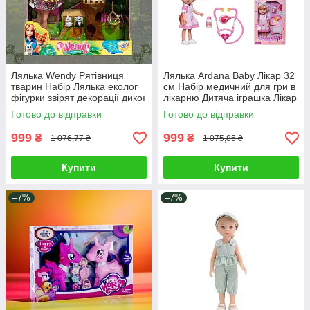
Лялька Wendy Рятівниця
Лялька Ardana Baby Лікар 32
тварин Набір Лялька еколог
см Набір медичний для гри в
фігурки звірят декорації дикої
лікарню Дитяча іграшка Лікар
природи Гра зоопарк
одяг аксесуари
Готово до відправки
Готово до відправки
999
999
₴
₴
1 076,77 ₴
1 075,85 ₴
Купити
Купити
–7%
–7%