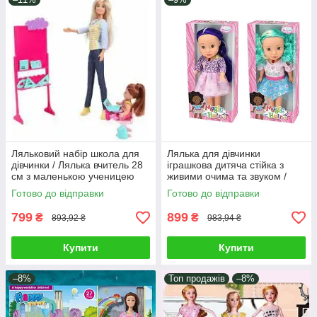
Ляльковий набір школа для
Лялька для дівчинки
дівчинки / Лялька вчитель 28
іграшкова дитяча стійка з
см з маленькою ученицею
живими очима та звуком /
для дитячих сюжетно
Ляльки для дівчаток
Готово до відправки
Готово до відправки
рольових ігор
799
899
₴
₴
893,92 ₴
983,94 ₴
Купити
Купити
–8%
Топ продажів
–8%