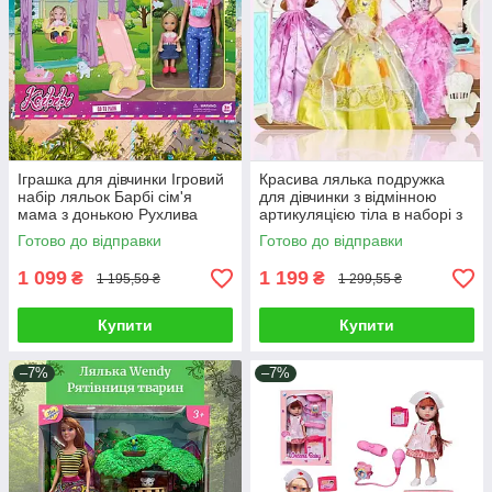
Іграшка для дівчинки Ігровий
Красива лялька подружка
набір ляльок Барбі сім'я
для дівчинки з відмінною
мама з донькою Рухлива
артикуляцією тіла в наборі з
лялька 30 см з аксесуарами
гардеробною мебель
Готово до відправки
Готово до відправки
гойдалка
аксесуари
1 099
1 199
₴
₴
1 195,59 ₴
1 299,55 ₴
Купити
Купити
–7%
–7%