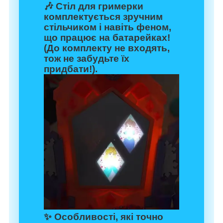
🎶 Стіл для гримерки
комплектується зручним
стільчиком і навіть феном,
що працює на батарейках!
(До комплекту не входять,
тож не забудьте їх
придбати!).
✨ Особливості, які точно