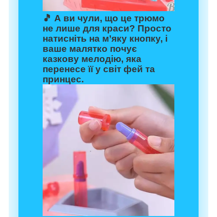
🎵 А ви чули, що це трюмо
не лише для краси? Просто
натисніть на м’яку кнопку, і
ваше малятко почує
казкову мелодію, яка
перенесе її у світ фей та
принцес.