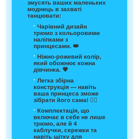
змусять ваших маленьких
модниць в захваті
танцювати:
Чарівний дизайн
трюмо з кольоровими
наліпками з
принцесами. 👑
Ніжно-рожевий колір,
який обожнює кожна
дівчинка. 💗
Легка збірна
конструкція — навіть
ваша принцеса зможе
зібрати його сама! 🧚‍♀️
Комплектація, що
включає в себе не лише
трюмо, але й 4
каблучки, сережки та
навіть щітку для