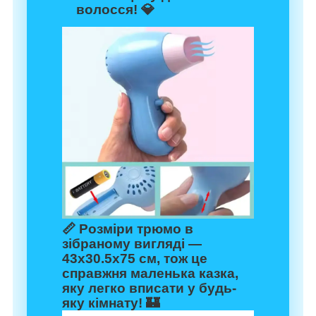
волосся! 💎
📏 Розміри трюмо в
зібраному вигляді —
43х30.5х75 см, тож це
справжня маленька казка,
яку легко вписати у будь-
яку кімнату! 🏰