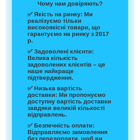
Чому нам довіряють?
✅
Якість на ринку:
Ми
реалізуємо тільки
високоякісні товари, що
гарантуємо на ринку з 2017
р.
✅
Задоволені клієнти:
Велика кількість
задоволених клієнтів – це
наше найкраще
підтвердження.
✅
Низька вартість
доставки:
Ми пропонуємо
доступну вартість доставки
завдяки великій кількості
відправлень.
✅
Безпечність оплати:
Відправляємо замовлення
без передоплати, щоб ви