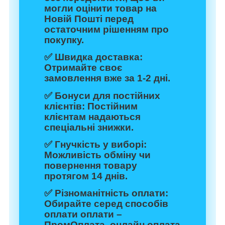
могли оцінити товар на
Новій Пошті перед
остаточним рішенням про
покупку.
✅
Швидка доставка:
Отримайте своє
замовлення вже за 1-2 дні.
✅
Бонуси для постійних
клієнтів:
Постійним
клієнтам надаються
спеціальні знижки.
✅
Гнучкість у виборі:
Можливість обміну чи
повернення товару
протягом 14 днів.
✅
Різноманітність оплати:
Обирайте серед способів
оплати оплати –
ПромОплата, онлайн оплата