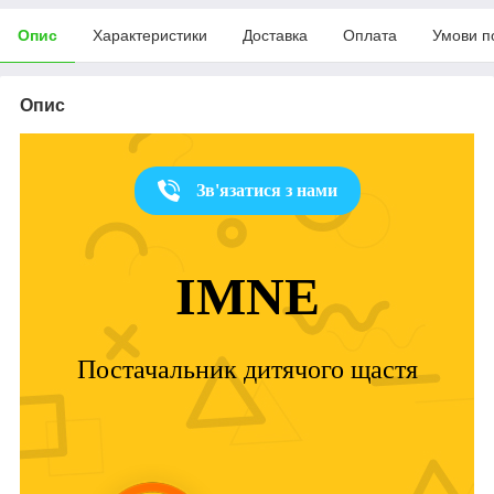
Опис
Характеристики
Доставка
Оплата
Умови п
Опис
Зв'язатися з нами
IMNE
Постачальник дитячого щастя