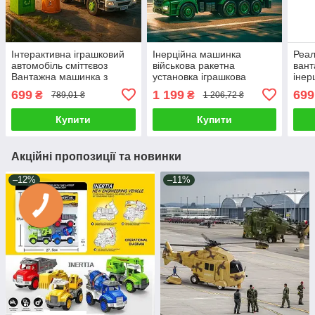
Інтерактивна іграшковий
Інерційна машинка
Реал
автомобіль сміттєвоз
військова ракетна
вант
Вантажна машинка з
установка іграшкова
інер
краном Рухомі деталі
хлопчикові Стріляє
буді
699
1 199
699
₴
₴
789,01 ₴
1 206,72 ₴
інерція світло та музика
ракетами рухомі деталі
ефек
ефекти
Купити
Купити
Акційні пропозиції та новинки
–12%
–11%