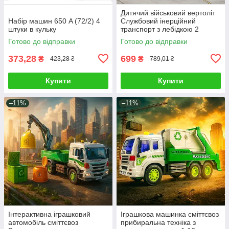
Дитячий військовий вертоліт
Набір машин 650 A (72/2) 4
Службовий інерційний
штуки в кульку
транспорт з лебідкою 2
кольори світло звук рухомі
Готово до відправки
Готово до відправки
лопаті кран
373,28
699
₴
₴
423,28 ₴
789,01 ₴
Купити
Купити
–11%
–11%
Інтерактивна іграшковий
Іграшкова машинка сміттєвоз
автомобіль сміттєвоз
прибиральна техніка з