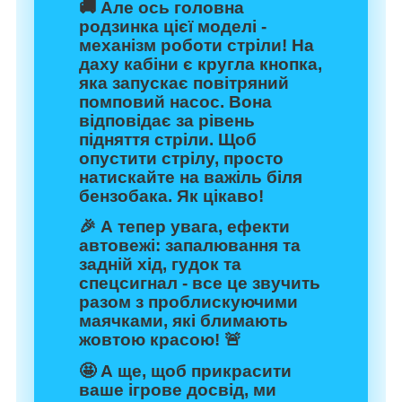
🚚 Але ось головна
родзинка цієї моделі -
механізм роботи стріли! На
даху кабіни є кругла кнопка,
яка запускає повітряний
помповий насос. Вона
відповідає за рівень
підняття стріли. Щоб
опустити стрілу, просто
натискайте на важіль біля
бензобака. Як цікаво!
🎉 А тепер увага, ефекти
автовежі: запалювання та
задній хід, гудок та
спецсигнал - все це звучить
разом з проблискуючими
маячками, які блимають
жовтою красою! 🚨
🤩 А ще, щоб прикрасити
ваше ігрове досвід, ми