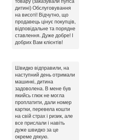
товару (заказували пупса
дитині) Обслуговування
на висоті! Відчутно, що
продавець цінує покупців,
відповідальне та порядне
ставлення. Дуже добре! І
добрих Вам клієнтів!
Швидко відправили, на
наступний день отримали
машинкі, дитина
задоволена. В мене був
якийсь глюк не могла
проплатити, дали номер
картки, перевела кошти
на свій страх і ризик, але
все прислали і навіть
дуже швидко за це
окреме дякую.