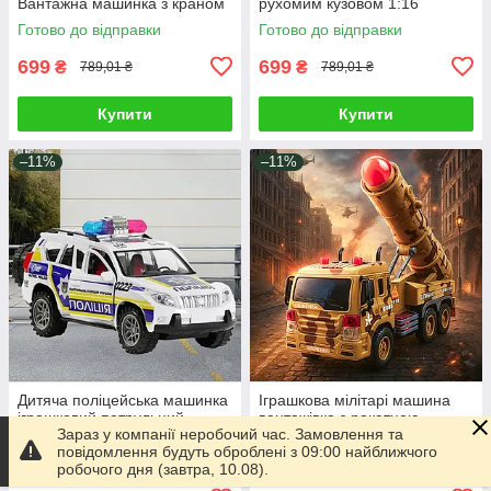
Вантажна машинка з краном
рухомим кузовом 1:16
Рухомі деталі інерція світло
Вантажівка самоскид на
Готово до відправки
Готово до відправки
та музика
інерції світло звук
699
699
₴
₴
789,01 ₴
789,01 ₴
Купити
Купити
–11%
–11%
Дитяча поліцейська машинка
Іграшкова мілітарі машина
іграшковий патрульний
вантажівка з ракетною
Зараз у компанії неробочий час. Замовлення та
позашляховик відмінна
установкою та інерцією 1:16
повідомлення будуть оброблені з 09:00 найближчого
деталізація відчиняються
Дитяча військова техніка
Готово до відправки
Готово до відправки
робочого дня (завтра, 10.08).
двері багажник
Світло ефекти