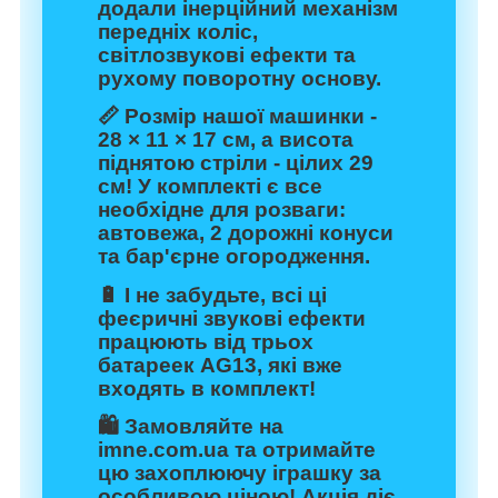
додали інерційний механізм
передніх коліс,
світлозвукові ефекти та
рухому поворотну основу.
📏 Розмір нашої машинки -
28 × 11 × 17 см, а висота
піднятою стріли - цілих 29
см! У комплекті є все
необхідне для розваги:
автовежа, 2 дорожні конуси
та бар'єрне огородження.
🔋 І не забудьте, всі ці
феєричні звукові ефекти
працюють від трьох
батареек AG13, які вже
входять в комплект!
🛍️ Замовляйте на
imne.com.ua та отримайте
цю захоплюючу іграшку за
особливою ціною! Акція діє