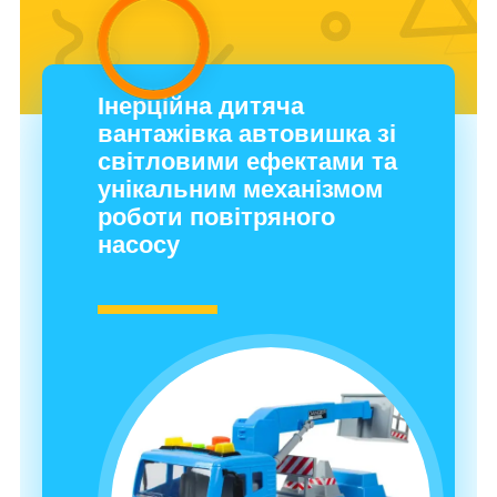
Інерційна дитяча
вантажівка автовишка зі
світловими ефектами та
унікальним механізмом
роботи повітряного
насосу