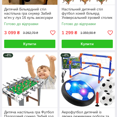
Дитячий Більярдний стіл
Настільний дитячий стіл
настільна гра снукер Забий
футбол хокей більярд
м'яч у луз 16 куль аксесуари
Універсальний ігровий столик
Іграшка для розвитку логіки
6в1 Спортивний набір для
Готово до відправки
Готово до відправки
всієї родини
3 099
1 299
₴
₴
3 262,70 ₴
1 359,90 ₴
Купити
Купити
–4%
–4%
Дитяча настільна гра Футбол
Аерофутбол дитячий із
Підлоговий соккер Забий гол
двома режимами роботи та