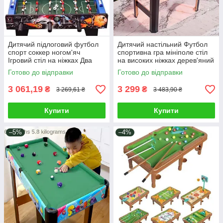
Дитячий підлоговий футбол
Дитячий настільний Футбол
спорт соккер ногом'яч
спортивна гра мініполе стіл
Ігровий стіл на ніжках Два
на високих ніжках дерев'яний
гравці Аксесуар для веселого
корпус механічне табло
Готово до відправки
Готово до відправки
дозвілля
3 061,19
3 299
₴
₴
3 269,61 ₴
3 483,90 ₴
Купити
Купити
–5%
–4%