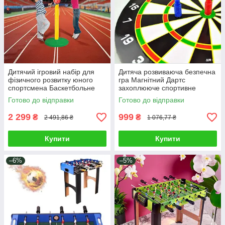
Дитячий ігровий набір для
Дитяча розвиваюча безпечна
фізичного розвитку юного
гра Магнітний Дартс
спортсмена Баскетбольне
захоплююче спортивне
кільце з регулюванням рівня
дозвілля для всієї сім'ї
Готово до відправки
Готово до відправки
м'яч
мішень 6 дротиків
2 299
999
₴
₴
2 491,86 ₴
1 076,77 ₴
Купити
Купити
–6%
–5%