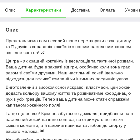
Опис
Характеристики
Доставка
Оплата
Умови 
Опис
Представляємо вам веселий шанс перетворити свою дитину
та її друзів в справжніх хокеїстів з нашим настільним хоккеєм
від imne.com.ua! 🏒
Ця гра - як кращий коктейль із веселощів та тактичної розваги.
Ваша дитина буде в захваті від гри, особливо коли вона грає
разом зі своїми друзями. Наш настільний хокей ідеально
підходить для великої компанії чи інтимних поєдинків удвох.
Виготовлений з високоякісної яскравої пластмаси, цей хокей
додасть кольору вашому життю та розвиватиме координацію
рухів усіх гравців. Тепер ваша дитина може стати справжнім
капітаном хокейного поля!
Та це ще не все! Крім незабутнього дозвілля, придбавши наш
настільний хокей на imne.com.ua, ви отримуєте не тільки
смішні моменти, а й важливі навички та любов до спорту у
вашого малюка. 🌟
Не забувайте, що imne.com.ua - це не просто магазин, це твій