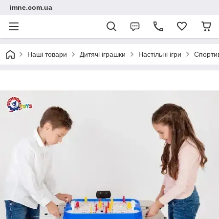
imne.com.ua
Наші товари
Дитячі іграшки
Настільні ігри
Спортив