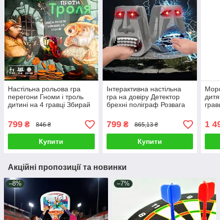
Настільна рольова гра
Інтерактивна настільна
Морс
перегони Гноми і троль
гра на довіру Детектор
дитя
дитині на 4 гравці Збирай
брехні поліграф Розвага
грав
монети змагайся на
для компанії 2 режими
кора
швидкість Фігурки
Голова Великодня
влуч
799
799
1 4
₴
₴
846 ₴
865,13 ₴
Купити
Купити
Акційні пропозиції та новинки
–8%
–7%