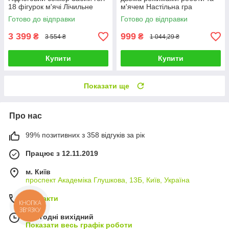
18 фігурок м'ячі Лічильне
м'ячем Настільна гра
табло Розвага для сім'ї
інтерактивна з підсвіткою і
Готово до відправки
Готово до відправки
воротами для гри вдома
3 399
999
₴
₴
3 554 ₴
1 044,29 ₴
Купити
Купити
Показати ще
Про нас
99% позитивних з 358 відгуків за рік
Працює з 12.11.2019
м. Київ
проспект Академіка Глушкова, 13Б, Київ, Україна
Контакти
КНОПКА
ЗВ'ЯЗКУ
Сьогодні вихідний
Показати весь графік роботи