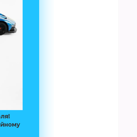
аля!
ійному