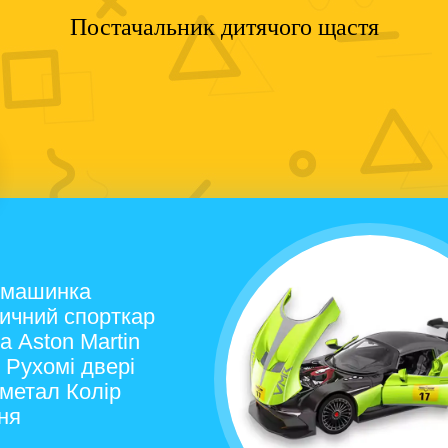
Постачальник дитячого щастя
 машинка
ичний спорткар
а Aston Martin
 Рухомі двері
 метал Колір
ня