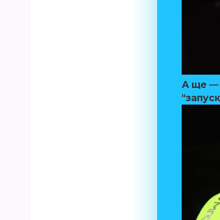
А ще —
"запуск