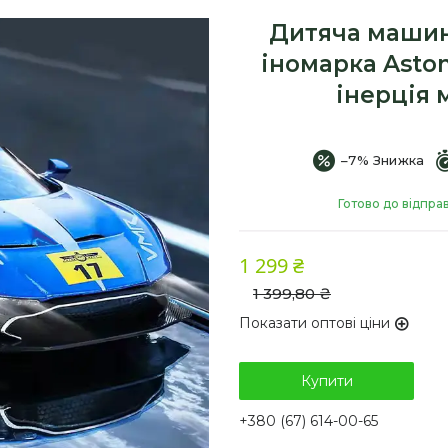
Дитяча машин
іномарка Aston
інерція 
–7%
Готово до відпра
1 299 ₴
1 399,80 ₴
Показати оптові ціни
Купити
+380 (67) 614-00-65