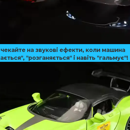
 чекайте на звукові ефекти, коли машина
ається", "розганяється" і навіть "гальмує"! 