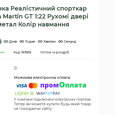
ка Реалістичний спорткар
 Martin GT 1:22 Рухомі двері
метал Колір навмання
0
0
Днів
0
0
Годин
0
0
Хвилин
0
0
Секунд
вки
Код:
163816
Оптом і в роздріб
У компанії підключені електронні платежі.
Тепер ви можете купити будь-який товар
не покидаючи сайту.