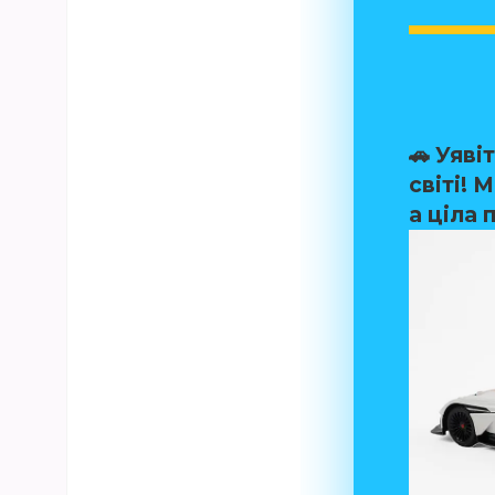
🚗 Уяві
світі! 
а ціла 