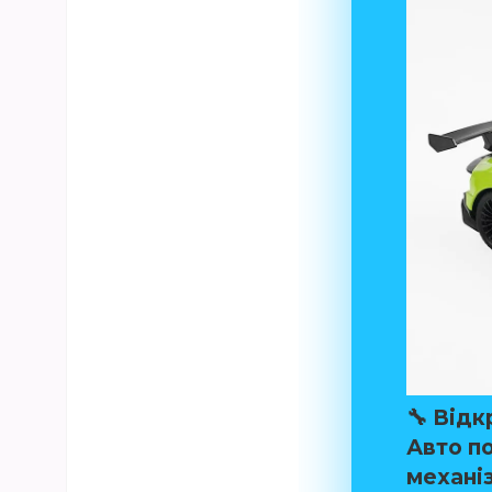
🔧 Відк
Авто п
механі