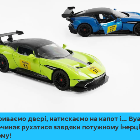
риваємо двері, натискаємо на капот і... Ву
очинає рухатися завдяки потужному інерц
зму!