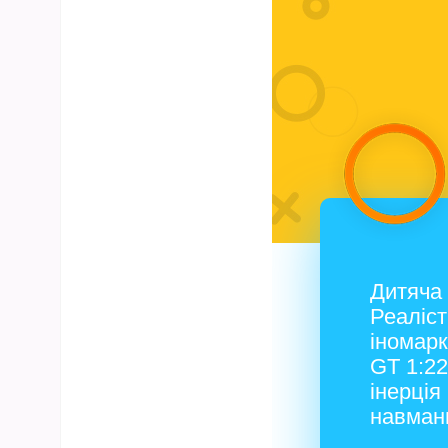
Дитяча
Реаліст
іномарк
GT 1:22
інерція
навман