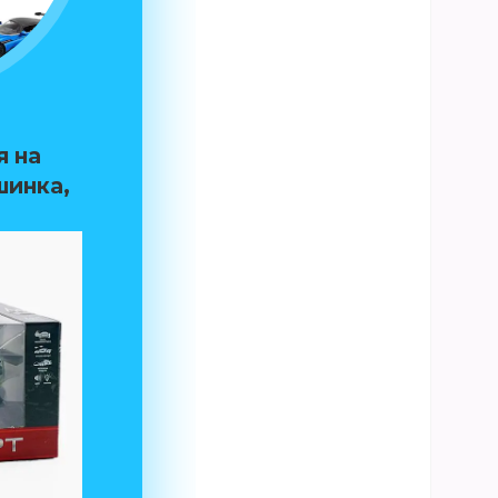
я на
шинка,