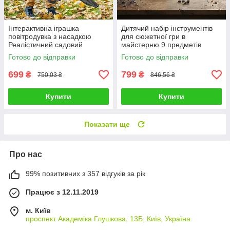
Інтерактивна іграшка
Дитячий набір інструментів
повітродувка з насадкою
для сюжетної гри в
Реалістичний садовий
майстерню 9 предметів
інструмент дуйка для ігор на
іграшковий інвентар столяра
Готово до відправки
Готово до відправки
свіжому повітрі
699
799
₴
₴
750,03 ₴
846,56 ₴
Купити
Купити
Показати ще
Про нас
99% позитивних з 357 відгуків за рік
Працює з 12.11.2019
м. Київ
проспект Академіка Глушкова, 13Б, Київ, Україна