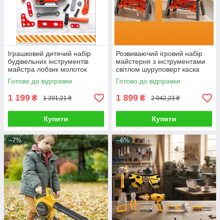
Іграшковий дитячий набір
Розвиваючий ігровий набір
будівельних інструментів
майстерня з інструментами
майстра лобзик молоток
світлом шуруповерт каска
викрутки ключі бруски болти
окуляри стілець для дитячих
Готово до відправки
Готово до відправки
та гайки
рольових ігор
1 199
1 899
₴
₴
1 291,21 ₴
2 042,23 ₴
Купити
Купити
–7%
–6%