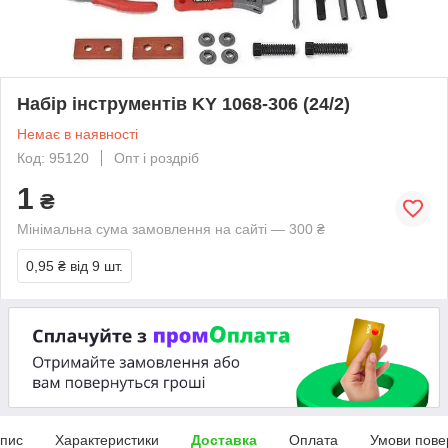
Набір інструментів KY 1068-306 (24/2)
Немає в наявності
Код: 95120
Опт і роздріб
1
₴
Мінімальна сума замовлення на сайті — 300 ₴
0,95 ₴
від 9 шт.
пис
Характеристики
Доставка
Оплата
Умови пове