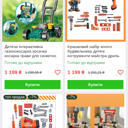
Дитяча інтерактивна
Іграшковий набір юного
газонокосарка косачка
будівельника дитячі
косарка трави для сюжетно
інструменти майстра дриль
рольових ігор у садівника
молоток ключі викрутки болти
Готово до відправки
Готово до відправки
Світло звук мотора
та гайки
1 199
1 199
₴
₴
1 299,55 ₴
1 291,21 ₴
Купити
Купити
топ продаж
–7%
–7%