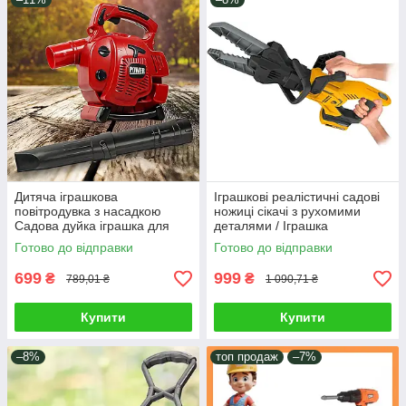
Дитяча іграшкова
Іграшкові реалістичні садові
повітродувка з насадкою
ножиці сікачі з рухомими
Садова дуйка іграшка для
деталями / Іграшка
сюжетно-рольових ігор у
інструмент різак для дому
Готово до відправки
Готово до відправки
садівника на вулиці
світло звук
699
999
₴
₴
789,01 ₴
1 090,71 ₴
Купити
Купити
–8%
топ продаж
–7%