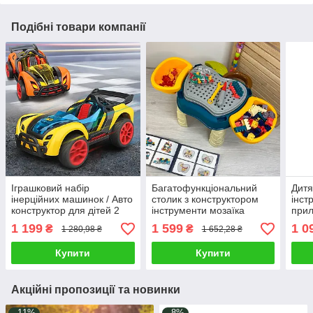
Подібні товари компанії
Іграшковий набір
Багатофункціональний
Дитя
інерційних машинок / Авто
столик з конструктором
інст
конструктор для дітей 2
інструменти мозаїка
прил
автомобіля колеса
Ігровий набір Яблуко 2
меха
1 199
1 599
1 0
₴
₴
1 280,98 ₴
1 652,28 ₴
інструменти Гра в
види конструкторів
болг
перегони
наклейки
моло
Купити
Купити
Акційні пропозиції та новинки
–11%
–8%