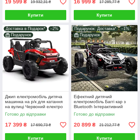
19 599
16 999
₴
₴
19 932,31 ₴
17 285,77 ₴
Купити
Купити
Доставка в Подарок*
–2%
Подарунок: Доставка*
–1%
Подарунок
Подарунок
Джип електромобіль дитяча
Ефектний дитячий
машинка на р/к для катання
електромобіль Баггі кар з
на вулиці Червоний електро
Bluetooth Інтерактивний
квадроцикл з 2 моторами
транспорт дитині Великі
Готово до відправки
Готово до відправки
65W MP3
колеса MP3 і FM
17 399
20 899
₴
₴
17 690,73 ₴
21 212,77 ₴
Купити
Купити