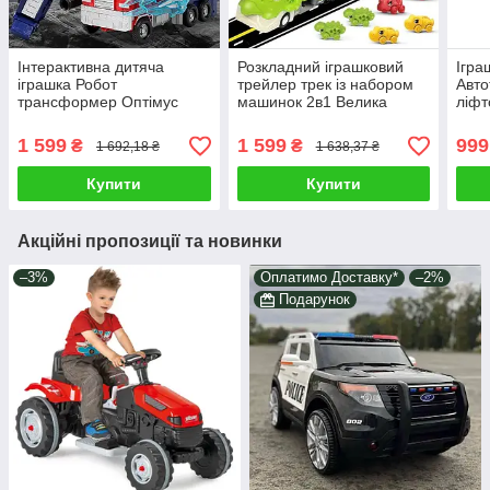
Інтерактивна дитяча
Розкладний іграшковий
Ігра
іграшка Робот
трейлер трек із набором
Авто
трансформер Оптімус
машинок 2в1 Велика
ліфт
Прайм 2в1 бойовий
вантажівка динозавр
вант
автобот вантажівка
запускач Ефекти інерція
2в1 
1 599
1 599
999
₴
₴
1 692,18 ₴
1 638,37 ₴
механічна зброя
Купити
Купити
Акційні пропозиції та новинки
–3%
Оплатимо Доставку*
–2%
Подарунок