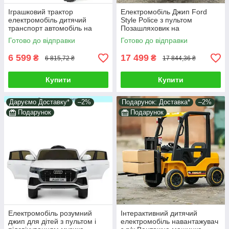
Іграшковий трактор
Електромобіль Джип Ford
електромобіль дитячий
Style Police з пультом
транспорт автомобіль на
Позашляховик на
акумуляторі електрокар
акумуляторі Машина дитячий
Готово до відправки
Готово до відправки
клаксон важіль сидіння
транспорт з MP3 USB
6 599
17 499
₴
₴
6 815,72 ₴
17 844,36 ₴
Купити
Купити
Даруємо Доставку*
–2%
Подарунок: Доставка*
–2%
Подарунок
Подарунок
Електромобіль розумний
Інтерактивний дитячий
джип для дітей з пультом і
електромобіль навантажувач