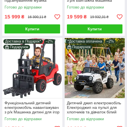
підсвічуванням музика
з р/к Вантажна машинка
Електрокар з двома
дитині Транспорт для ігор і
Готово до відправки
Готово до відправки
моторами ремені сигнал
їзди на вулиці
15 999
19 599
₴
₴
16 300,11 ₴
19 932,31 ₴
Купити
Купити
Доставка в Подарок*
–2%
*Доставка оплачена
–2%
Подарунок
Подарунок
Функціональний дитячий
Дитячий джип електромобіль
електромобіль навантажувач
Електроджип на пульті для
з р/к Машинка дитині для ігор
хлопчиків та дівчаток білий
і катання Музика світло Їде 6
2*35W світло звук у наборі
Готово до відправки
Готово до відправки
км/год
подарунок