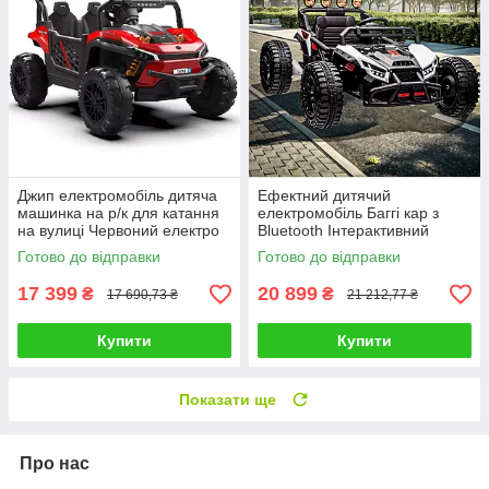
Джип електромобіль дитяча
Ефектний дитячий
машинка на р/к для катання
електромобіль Баггі кар з
на вулиці Червоний електро
Bluetooth Інтерактивний
квадроцикл з 2 моторами
транспорт дитині Великі
Готово до відправки
Готово до відправки
65W MP3
колеса MP3 і FM
17 399
20 899
₴
₴
17 690,73 ₴
21 212,77 ₴
Купити
Купити
Показати ще
Про нас