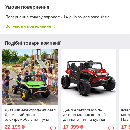
Умови повернення
Повернення товару впродовж 14 днів за домовленістю
Всі умови повернення
Подібні товари компанії
Дитячий електроджип баггі
Джип електромобіль
Інте
Двомісний джип
дитяча машинка на р/к
мега
електромобіль на пульті
для катання на вулиці
Повн
зелений 2*65W світло звук
Червоний електро
поза
22 199
17 399
17 
₴
₴
у наборі подарунок
квадроцикл з 2 моторами
Wran