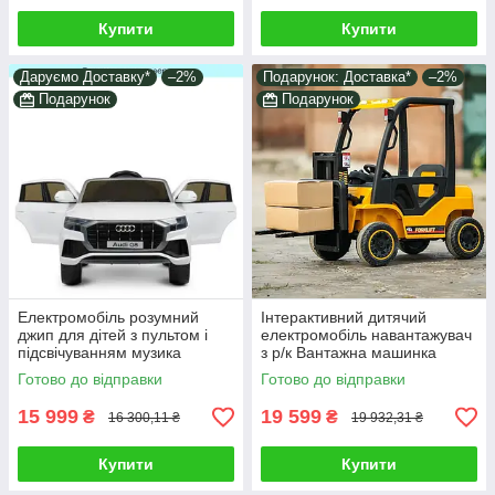
Купити
Купити
Даруємо Доставку*
–2%
Подарунок: Доставка*
–2%
Подарунок
Подарунок
Електромобіль розумний
Інтерактивний дитячий
джип для дітей з пультом і
електромобіль навантажувач
підсвічуванням музика
з р/к Вантажна машинка
Електрокар з двома
дитині Транспорт для ігор і
Готово до відправки
Готово до відправки
моторами ремені сигнал
їзди на вулиці
15 999
19 599
₴
₴
16 300,11 ₴
19 932,31 ₴
Купити
Купити