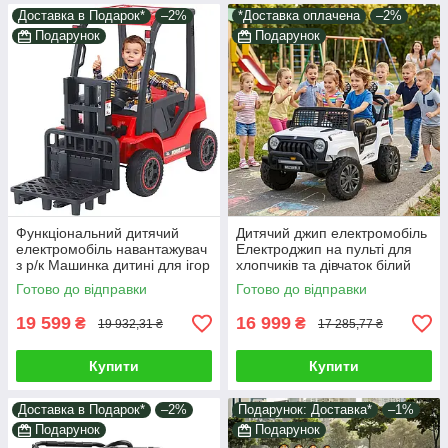
Доставка в Подарок*
–2%
*Доставка оплачена
–2%
Подарунок
Подарунок
Функціональний дитячий
Дитячий джип електромобіль
електромобіль навантажувач
Електроджип на пульті для
з р/к Машинка дитині для ігор
хлопчиків та дівчаток білий
і катання Музика світло Їде 6
2*35W світло звук у наборі
Готово до відправки
Готово до відправки
км/год
подарунок
19 599
16 999
₴
₴
19 932,31 ₴
17 285,77 ₴
Купити
Купити
Доставка в Подарок*
–2%
Подарунок: Доставка*
–1%
Подарунок
Подарунок