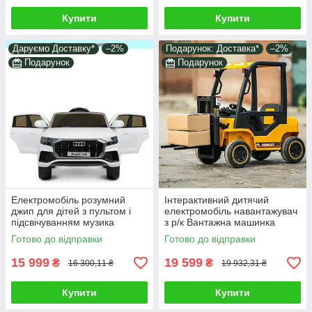
Купити
Купити
Даруємо Доставку*
–2%
Подарунок: Доставка*
–2%
Подарунок
Подарунок
Електромобіль розумний
Інтерактивний дитячий
джип для дітей з пультом і
електромобіль навантажувач
підсвічуванням музика
з р/к Вантажна машинка
Електрокар з двома
дитині Транспорт для ігор і
Готово до відправки
Готово до відправки
моторами ремені сигнал
їзди на вулиці
15 999
19 599
₴
₴
16 300,11 ₴
19 932,31 ₴
Купити
Купити