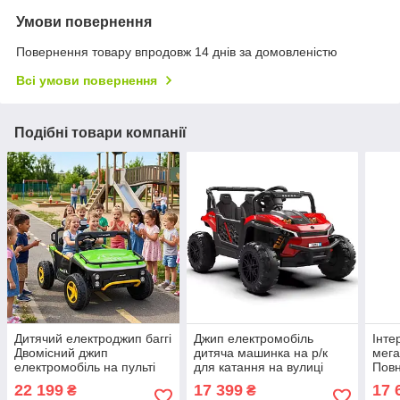
Умови повернення
Повернення товару впродовж 14 днів за домовленістю
Всі умови повернення
Подібні товари компанії
Дитячий електроджип баггі
Джип електромобіль
Інте
Двомісний джип
дитяча машинка на р/к
мега
електромобіль на пульті
для катання на вулиці
Повн
зелений 2*65W світло звук
Червоний електро
поза
22 199
17 399
17 
₴
₴
у наборі подарунок
квадроцикл з 2 моторами
Wran