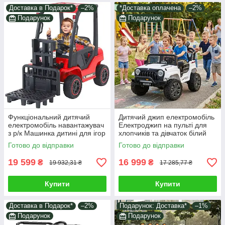
Доставка в Подарок*
–2%
*Доставка оплачена
–2%
Подарунок
Подарунок
Функціональний дитячий
Дитячий джип електромобіль
електромобіль навантажувач
Електроджип на пульті для
з р/к Машинка дитині для ігор
хлопчиків та дівчаток білий
і катання Музика світло Їде 6
2*35W світло звук у наборі
Готово до відправки
Готово до відправки
км/год
подарунок
19 599
16 999
₴
₴
19 932,31 ₴
17 285,77 ₴
Купити
Купити
Доставка в Подарок*
–2%
Подарунок: Доставка*
–1%
Подарунок
Подарунок