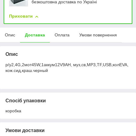
безкоштовна доставка по Україні
Приховати
Опис
Доставка
Оплата
Умови повернення
Опис
р/у2,4G,2мот45W,1аккум12V9AH, муз,св,MP3,TF,USB,колEVA,
кож.сид,краш.черный
Спосіб упаковки
коробка
Умови доставки