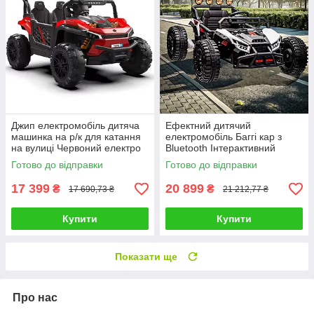
Джип електромобіль дитяча
Ефектний дитячий
машинка на р/к для катання
електромобіль Баггі кар з
на вулиці Червоний електро
Bluetooth Інтерактивний
квадроцикл з 2 моторами
транспорт дитині Великі
Готово до відправки
Готово до відправки
65W MP3
колеса MP3 і FM
17 399
20 899
₴
₴
17 690,73 ₴
21 212,77 ₴
Купити
Купити
Показати ще
Про нас