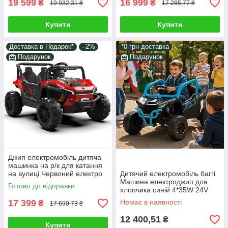
19 599
16 999
₴
₴
19 932,31 ₴
17 285,77 ₴
Купити
Купити
Доставка в Подарок*
–2%
*0 грн доставка
Подарунок
Подарунок
Джип електромобіль дитяча
машинка на р/к для катання
на вулиці Червоний електро
Дитячий електромобіль баггі
квадроцикл з 2 моторами
Машина електроджип для
Готово до відправки
65W MP3
хлопчика синій 4*35W 24V
4х4 EVA світло звук у наборі
17 399
Немає в наявності
₴
17 690,73 ₴
подарунок
12 400,51
₴
Купити