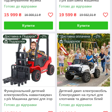
підсвічуванням музика
з р/к Вантажна машинка
Електрокар з двома
дитині Транспорт для ігор і
Готово до відправки
Готово до відправки
моторами ремені сигнал
їзди на вулиці
15 999
19 599
₴
₴
16 300,11 ₴
19 932,31 ₴
Купити
Купити
Доставка в Подарок*
–2%
*Доставка оплачена
–2%
Подарунок
Подарунок
Функціональний дитячий
Дитячий джип електромобіль
електромобіль навантажувач
Електроджип на пульті для
з р/к Машинка дитині для ігор
хлопчиків та дівчаток білий
і катання Музика світло Їде 6
2*35W світло звук у наборі
Готово до відправки
Готово до відправки
км/год
подарунок