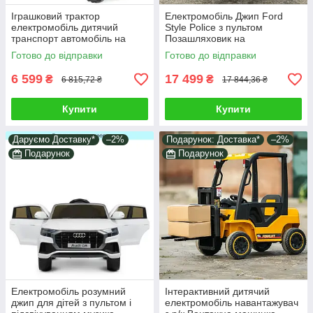
Іграшковий трактор
Електромобіль Джип Ford
електромобіль дитячий
Style Police з пультом
транспорт автомобіль на
Позашляховик на
акумуляторі електрокар
акумуляторі Машина дитячий
Готово до відправки
Готово до відправки
клаксон важіль сидіння
транспорт з MP3 USB
6 599
17 499
₴
₴
6 815,72 ₴
17 844,36 ₴
Купити
Купити
Даруємо Доставку*
–2%
Подарунок: Доставка*
–2%
Подарунок
Подарунок
Електромобіль розумний
Інтерактивний дитячий
джип для дітей з пультом і
електромобіль навантажувач