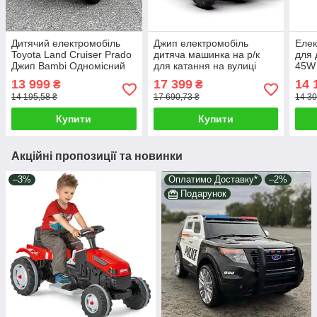
Дитячий електромобіль
Джип електромобіль
Елек
Toyota Land Cruiser Prado
дитяча машинка на р/к
для 
Джип Bambi Одномісний
для катання на вулиці
45W
позашляховик з пультом
Червоний електро
4560
13 999
17 399
14 
₴
₴
MP3 USB Bluetooth
квадроцикл з 2 моторами
еле
14 195,58 ₴
17 690,73 ₴
14 30
65W MP3
Купити
Купити
Акційні пропозиції та новинки
–3%
Оплатимо Доставку*
–2%
Подарунок