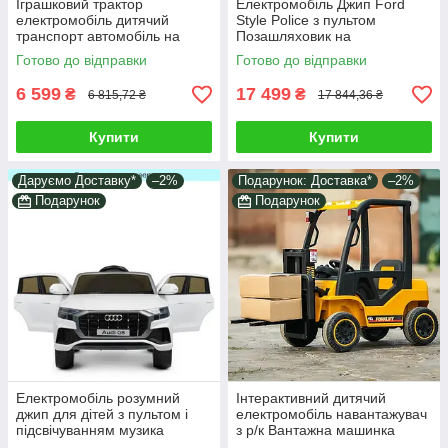
Іграшковий трактор
Електромобіль Джип Ford
електромобіль дитячий
Style Police з пультом
транспорт автомобіль на
Позашляховик на
акумуляторі електрокар
акумуляторі Машина дитячий
Готово до відправки
Готово до відправки
клаксон важіль сидіння
транспорт з MP3 USB
6 599
17 499
₴
₴
6 815,72 ₴
17 844,36 ₴
Купити
Купити
Даруємо Доставку*
–2%
Подарунок: Доставка*
–2%
Подарунок
Подарунок
Електромобіль розумний
Інтерактивний дитячий
джип для дітей з пультом і
електромобіль навантажувач
підсвічуванням музика
з р/к Вантажна машинка
Електрокар з двома
дитині Транспорт для ігор і