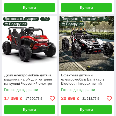
Купити
Купити
Доставка в Подарок*
–2%
Подарунок: Доставка*
–1%
Подарунок
Подарунок
Джип електромобіль дитяча
Ефектний дитячий
машинка на р/к для катання
електромобіль Баггі кар з
на вулиці Червоний електро
Bluetooth Інтерактивний
квадроцикл з 2 моторами
транспорт дитині Великі
Готово до відправки
Готово до відправки
65W MP3
колеса MP3 і FM
17 399
20 899
₴
₴
17 690,73 ₴
21 212,77 ₴
Купити
Купити