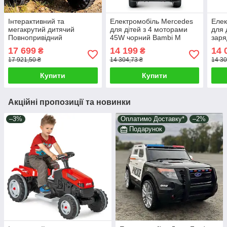
Інтерактивний та
Електромобіль Mercedes
Елек
мегакрутий дитячий
для дітей з 4 моторами
для 
Повнопривідний
45W чорний Bаmbi M
заря
позашляховик Jeep
4560EBLRS-2! / Дитяча
Фар
17 699
14 199
14 
₴
₴
Wrangler Rubicon з
електро машина
Bаm
17 921,50 ₴
14 304,73 ₴
14 30
приводом 4x4 хакі 2
акумулятора
Купити
Купити
Акційні пропозиції та новинки
–3%
Оплатимо Доставку*
–2%
Подарунок