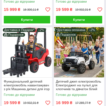
Готово до відправки
Готово до відправки
моторами ремені сигнал
їзди на вулиці
15 999
19 599
₴
₴
16 300,11 ₴
19 932,31 ₴
Купити
Купити
Доставка в Подарок*
–2%
*Доставка оплачена
–2%
Подарунок
Подарунок
Функціональний дитячий
Дитячий джип електромобіль
електромобіль навантажувач
Електроджип на пульті для
з р/к Машинка дитині для ігор
хлопчиків та дівчаток білий
і катання Музика світло Їде 6
2*35W світло звук у наборі
Готово до відправки
Готово до відправки
км/год
подарунок
19 599
16 999
₴
₴
19 932,31 ₴
17 285,77 ₴