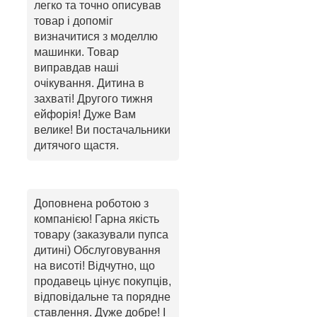
легко та точно описував
товар і допоміг
визначитися з моделлю
машинки. Товар
виправдав наші
очікування. Дитина в
захваті! Другого тижня
ейфорія! Дуже Вам
велике! Ви постачальники
дитячого щастя.
Доповнена роботою з
компанією! Гарна якість
товару (заказували пупса
дитині) Обслуговування
на висоті! Відчутно, що
продавець цінує покупців,
відповідальне та порядне
ставлення. Дуже добре! І