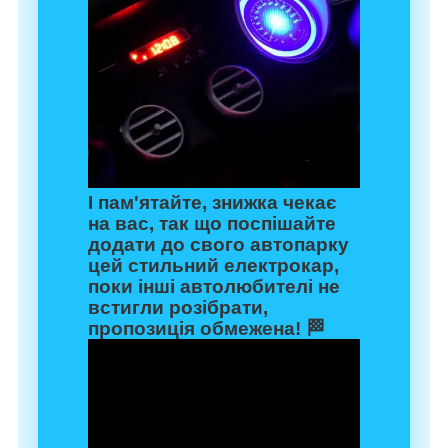
І пам'ятайте, знижка чекає
на вас, так що поспішайте
додати до свого автопарку
цей стильний електрокар,
поки інші автолюбителі не
встигли розібрати,
пропозиція обмежена! 🏁