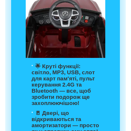
🌟
Круті функції
:
світло, MP3, USB, слот
для карт пам'яті, пульт
керування 2.4G та
Bluetooth — все, щоб
зробити подорож ще
захоплюючішою!
🚪
Двері, що
відкриваються
та
амортизатори — просто