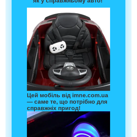
як у справжньому авто!
Цей мобіль від imne.com.ua
— саме те, що потрібно для
справжніх пригод!