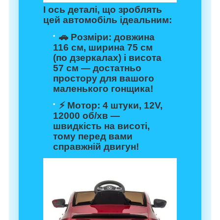
І ось деталі, що зроблять
цей автомобіль ідеальним:
🚗
Розміри
: довжина
116 см, ширина 75 см
(по дзеркалах) і висота
57 см — достатньо
простору для вашого
маленького гонщика!
⚡
Мотор
: 4 штуки, 12V,
12000 об/хв —
швидкість на висоті,
тому перед вами
справжній двигун!