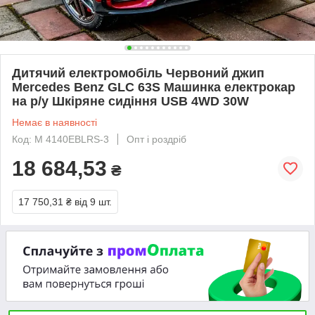
Дитячий електромобіль Червоний джип
Mercedes Benz GLC 63S Машинка електрокар
на р/у Шкіряне сидіння USB 4WD 30W
Немає в наявності
Код: M 4140EBLRS-3
Опт і роздріб
18 684,53
₴
17 750,31 ₴
від 9 шт.