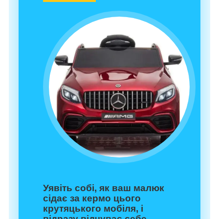
Уявіть собі, як ваш малюк
сідає за кермо цього
крутяцького мобіля, і
відразу відчуває себе