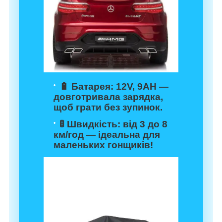
🔋
Батарея
: 12V, 9AH —
довготривала зарядка,
щоб грати без зупинок.
🚦
Швидкість
: від 3 до 8
км/год — ідеальна для
маленьких гонщиків!