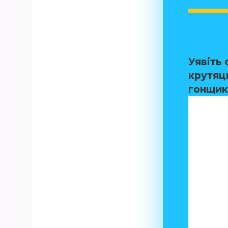
Уявіть 
крутяць
гонщико