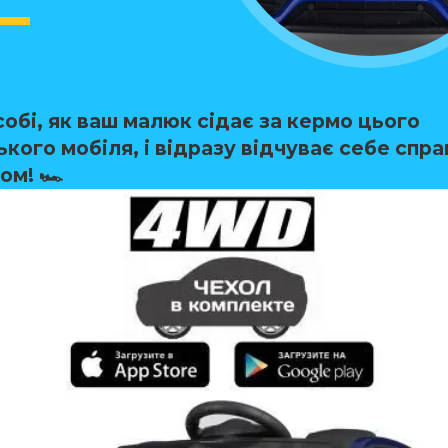
собі, як ваш малюк сідає за кермо цього
кого мобіля, і відразу відчуває себе спр
м! 🏎️