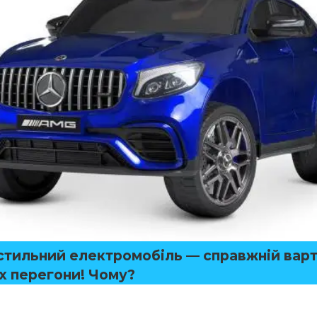
 стильний електромобіль — справжній вар
х перегони! Чому?