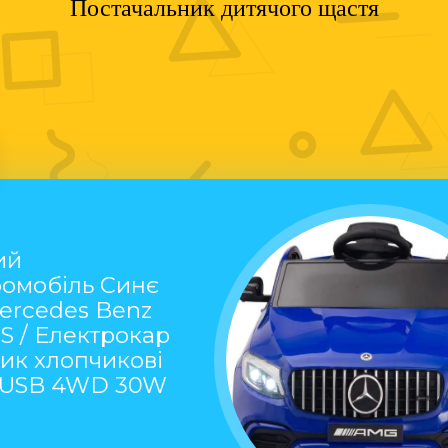
Постачальник дитячого щастя
ий
ромобіль Синє
ercedes Benz
S / Електрокар
ик хлопчикові
у USB 4WD 30W