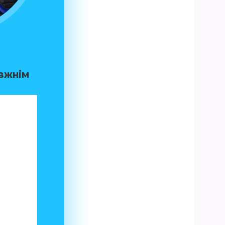
авжнім