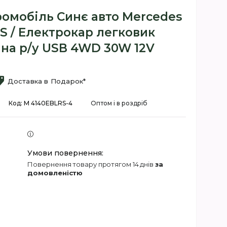
омобіль Синє авто Mercedes
S / Електрокар легковик
 на р/у USB 4WD 30W 12V
Доставка в Подарок*
Код:
M 4140EBLRS-4
Оптом і в роздріб
повернення товару протягом 14 днів
за
домовленістю