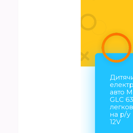
Дитяч
елект
авто M
GLC 63
легков
на р/
12V