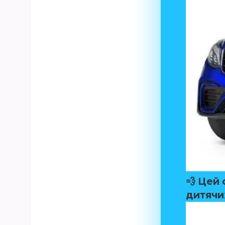
💨 Цей
дитячи