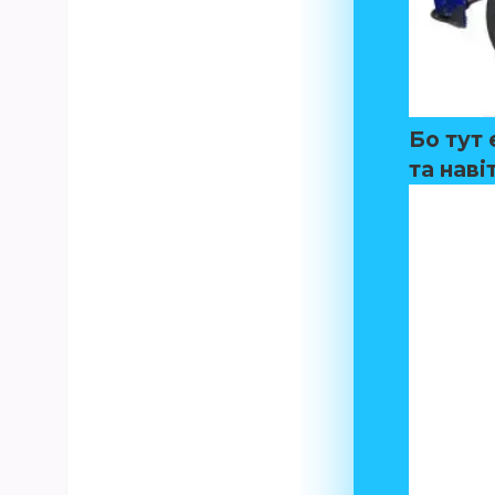
Бо тут 
та наві