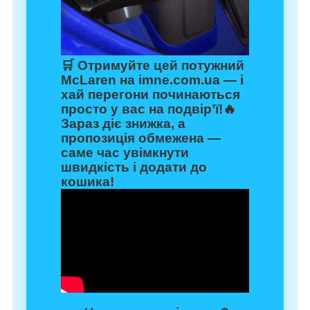
🛒 Отримуйте цей потужний
McLaren на
imne.com.ua
— і
хай перегони починаються
просто у вас на подвір’ї!🔥
Зараз діє знижка, а
пропозиція обмежена —
саме час увімкнути
швидкість і додати до
кошика!