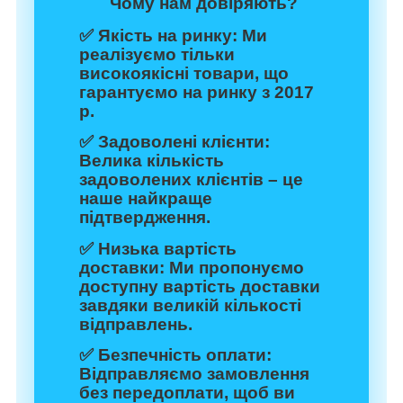
Чому нам довіряють?
✅
Якість на ринку:
Ми
реалізуємо тільки
високоякісні товари, що
гарантуємо на ринку з 2017
р.
✅
Задоволені клієнти:
Велика кількість
задоволених клієнтів – це
наше найкраще
підтвердження.
✅
Низька вартість
доставки:
Ми пропонуємо
доступну вартість доставки
завдяки великій кількості
відправлень.
✅
Безпечність оплати:
Відправляємо замовлення
без передоплати, щоб ви