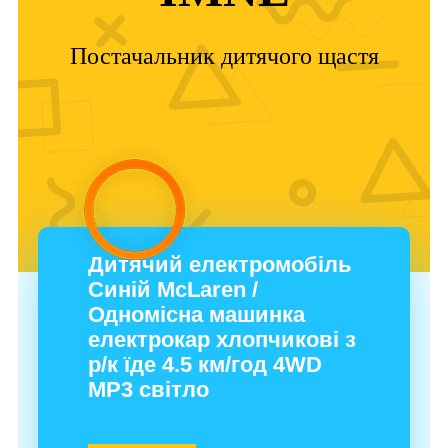
Постачальник дитячого щастя
Дитячий електромобіль
Синій McLaren /
Одномісна машинка
електрокар хлопчикові з
р/к їде 4.5 км/год 4WD
MP3 світло