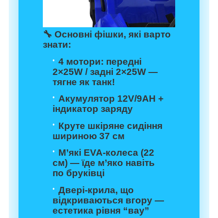
🔧 Основні фішки, які варто
знати:
4 мотори: передні
2×25W / задні 2×25W —
тягне як танк!
Акумулятор 12V/9AH +
індикатор заряду
Круте шкіряне сидіння
шириною 37 см
М’які EVA-колеса (22
см) — їде м’яко навіть
по бруківці
Двері-крила, що
відкриваються вгору —
естетика рівня “вау”