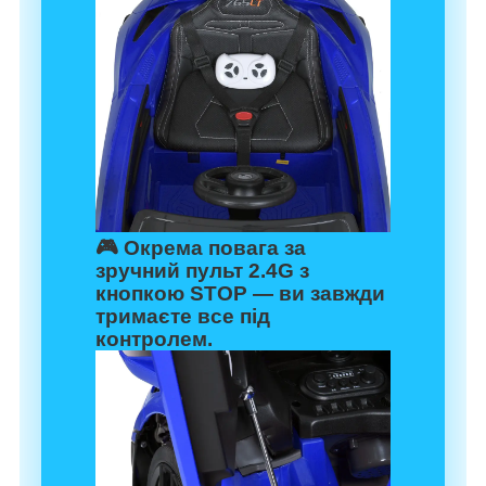
🎮 Окрема повага за
зручний пульт 2.4G з
кнопкою STOP — ви завжди
тримаєте все під
контролем.