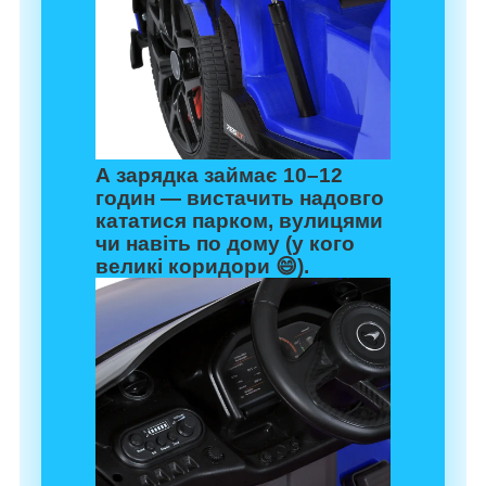
А зарядка займає 10–12
годин — вистачить надовго
кататися парком, вулицями
чи навіть по дому (у кого
великі коридори 😄).