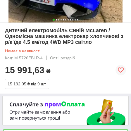
Дитячий електромобіль Синій McLaren /
Одномісна машинка електрокар хлопчикові з
р/к їде 4.5 км/год 4WD MP3 світло
Немає в наявності
Код: M 5726EBLR-4
Опт і роздріб
15 991,63
₴
15 192,05 ₴
від 9 шт.