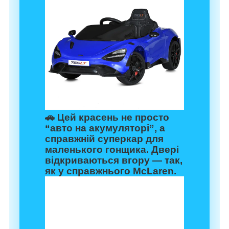
🚗 Цей красень не просто
“авто на акумуляторі”, а
справжній суперкар для
маленького гонщика. Двері
відкриваються вгору — так,
як у справжнього McLaren.