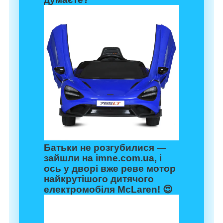
Батьки не розгубилися —
зайшли на
imne.com.ua
, і
ось у дворі вже реве мотор
найкрутішого дитячого
електромобіля McLaren! 😍