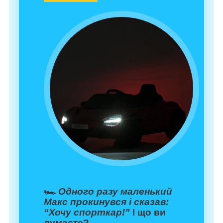
🏎️
Одного разу маленький
Макс прокинувся і сказав:
“Хочу спорткар!”
І що ви
думаєте?