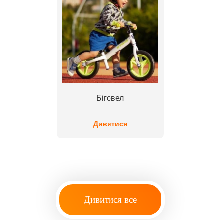
Біговел
Дивитися
Дивитися все