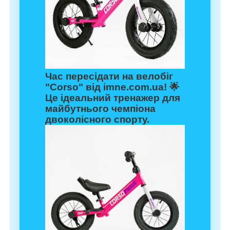
Час пересідати на велобіг
"Corso" від
imne.com.ua
! 🌟
Це ідеальний тренажер для
майбутнього чемпіона
двоколісного спорту.