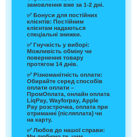
замовлення вже за 1-2 дні.
✅
Бонуси для постійних
клієнтів:
Постійним
клієнтам надаються
спеціальні знижки.
✅
Гнучкість у виборі:
Можливість обміну чи
повернення товару
протягом 14 днів.
✅
Різноманітність оплати:
Обирайте серед способів
оплати оплати –
ПромОплата, онлайн оплата
LiqPay, Wayforpay, Apple
Pay розстрочка, оплата при
отриманні (післяплата) чи
на карту.
✅
Любов до нашої справи:
Ми любимо те, чим