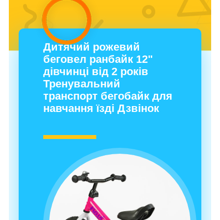
Дитячий рожевий
беговел ранбайк 12"
дівчинці від 2 років
Тренувальний
транспорт бегобайк для
навчання їзді Дзвінок