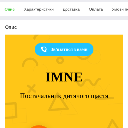
Опис
Характеристики
Доставка
Оплата
Умови п
Опис
Зв'язатися з нами
IMNE
Постачальник дитячого щастя