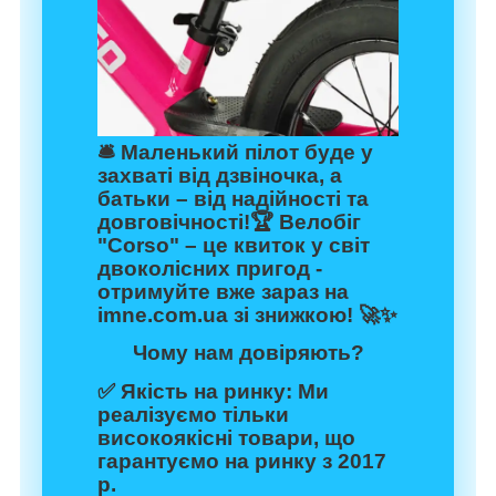
🛎️ Маленький пілот буде у
захваті від дзвіночка, а
батьки – від надійності та
довговічності!🏆 Велобіг
"Corso" – це квиток у світ
двоколісних пригод -
отримуйте вже зараз на
imne.com.ua
зі знижкою! 🚀✨
Чому нам довіряють?
✅
Якість на ринку:
Ми
реалізуємо тільки
високоякісні товари, що
гарантуємо на ринку з 2017
р.