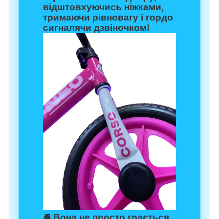
відштовхуючись ніжками,
тримаючи рівновагу і гордо
сигналячи дзвіночком!
🛎️ Вона не просто грається,