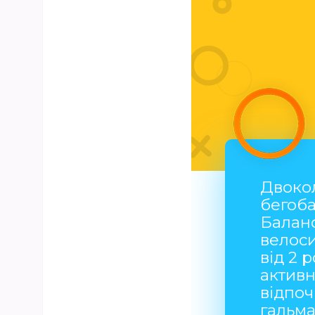
Двокол
бегоб
Балан
велоси
від 2 
активн
відпоч
гальм