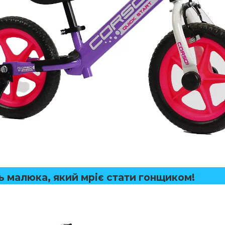
ь малюка, який мріє стати гонщиком!