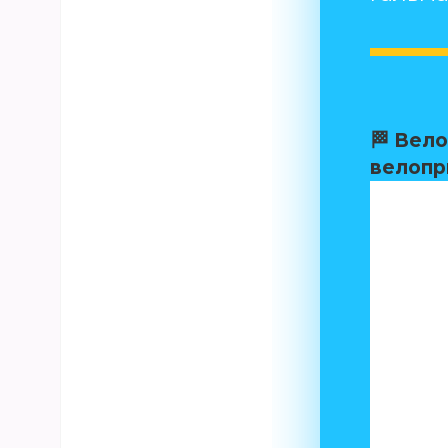
🏁
Вело
велопр