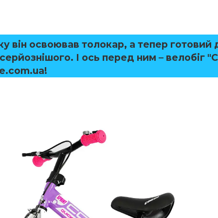
у він освоював толокар, а тепер готовий 
серйознішого. І ось перед ним – велобіг "C
e.com.ua
!