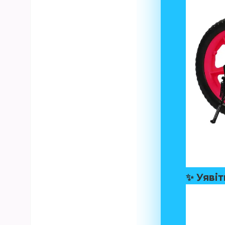
✨
Уявіт