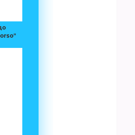
до
orso"