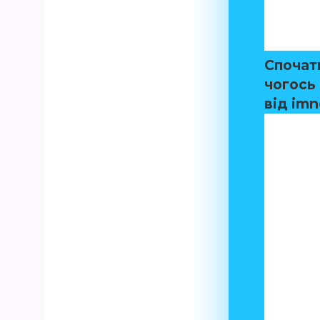
Спочатк
чогось 
від
imn