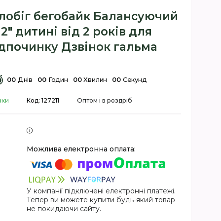
лобіг бегобайк Балансуючий
2" дитині від 2 років для
ідпочинку Дзвінок гальма
0
0
Днів
0
0
Годин
0
0
Хвилин
0
0
Секунд
вки
Код:
127211
Оптом і в роздріб
У компанії підключені електронні платежі.
Тепер ви можете купити будь-який товар
не покидаючи сайту.