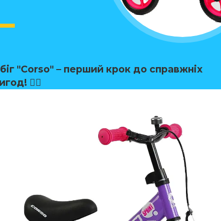
біг "Corso" – перший крок до справжніх
игод!
🚴‍♂️