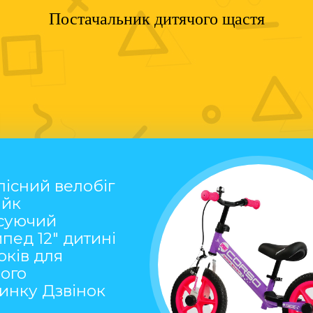
Постачальник дитячого щастя
існий велобіг
айк
суючий
пед 12" дитині
років для
ого
инку Дзвінок
а