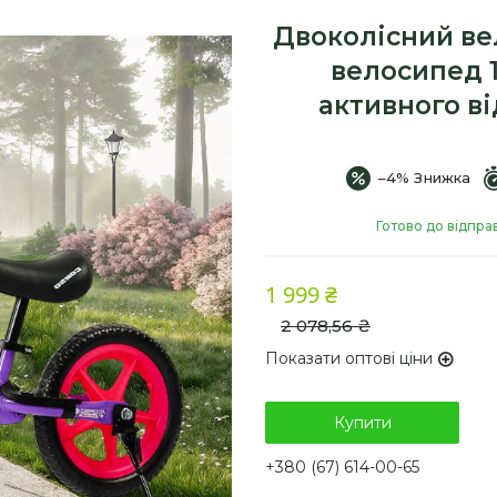
Двоколісний ве
велосипед 1
активного в
–4%
Готово до відпра
1 999 ₴
2 078,56 ₴
Показати оптові ціни
Купити
+380 (67) 614-00-65