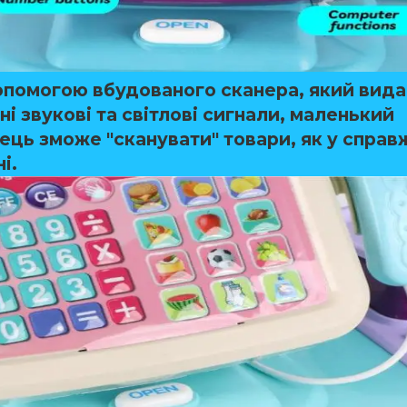
допомогою вбудованого сканера, який вида
і звукові та світлові сигнали, маленький
ець зможе "сканувати" товари, як у спра
і.