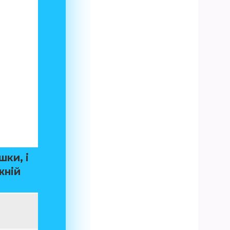
шки, і
жній