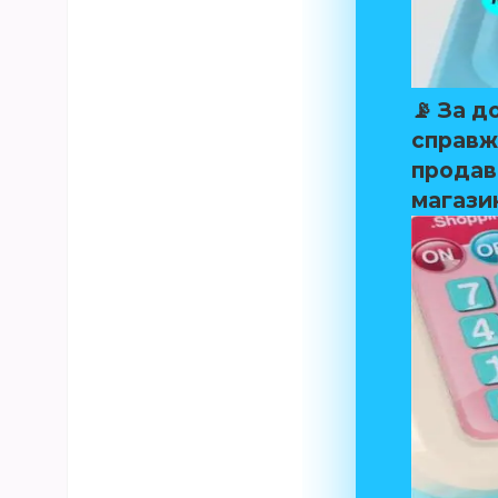
📡 За 
справжн
продав
магазин