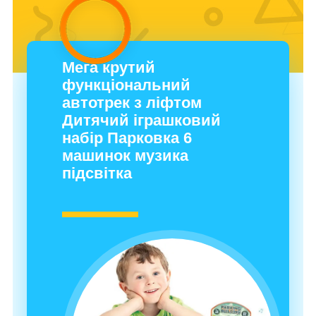
Мега крутий
функціональний
автотрек з ліфтом
Дитячий іграшковий
набір Парковка 6
машинок музика
підсвітка