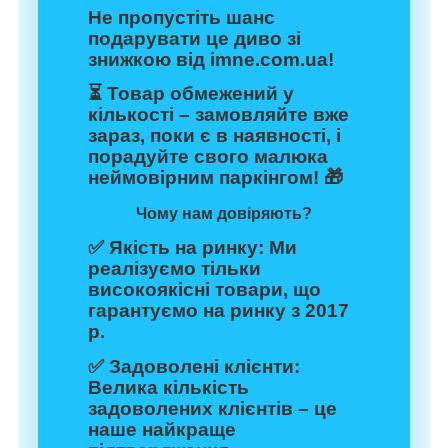
Не пропустіть шанс
подарувати це диво зі
знижкою від
imne.com.ua
!
⏳ Товар обмежений у
кількості – замовляйте вже
зараз, поки є в наявності, і
порадуйте свого малюка
неймовірним паркінгом! 🎁
Чому нам довіряють?
✅
Якість на ринку:
Ми
реалізуємо тільки
високоякісні товари, що
гарантуємо на ринку з 2017
р.
✅
Задоволені клієнти:
Велика кількість
задоволених клієнтів – це
наше найкраще