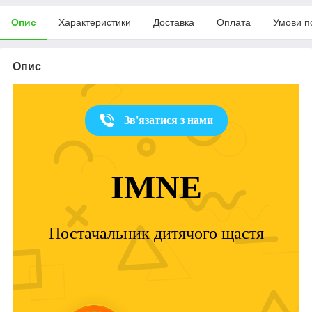
Опис
Характеристики
Доставка
Оплата
Умови п
Опис
Зв'язатися з нами
IMNE
Постачальник дитячого щастя