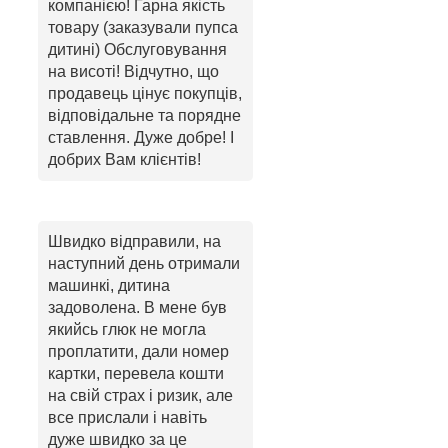
компанією! Гарна якість
товару (заказували пупса
дитині) Обслуговування
на висоті! Відчутно, що
продавець цінує покупців,
відповідальне та порядне
ставлення. Дуже добре! І
добрих Вам клієнтів!
Швидко відправили, на
наступний день отримали
машинкі, дитина
задоволена. В мене був
якийсь глюк не могла
проплатити, дали номер
картки, перевела кошти
на свій страх і ризик, але
все прислали і навіть
дуже швидко за це