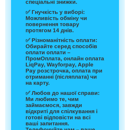
спеціальні знижки.
✅
Гнучкість у виборі:
Можливість обміну чи
повернення товару
протягом 14 днів.
✅
Різноманітність оплати:
Обирайте серед способів
оплати оплати –
ПромОплата, онлайн оплата
LiqPay, Wayforpay, Apple
Pay розстрочка, оплата при
отриманні (післяплата) чи
на карту.
✅
Любов до нашої справи:
Ми любимо те, чим
займаємося, завжди
відкриті для спілкування і
готові відповісти на всі
ваші запитання.
Телефонуйте нам – ваше