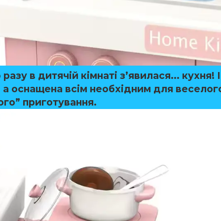
разу в дитячій кімнаті з’явилася... кухня!
І
, а оснащена всім необхідним для веселог
ого” приготування.