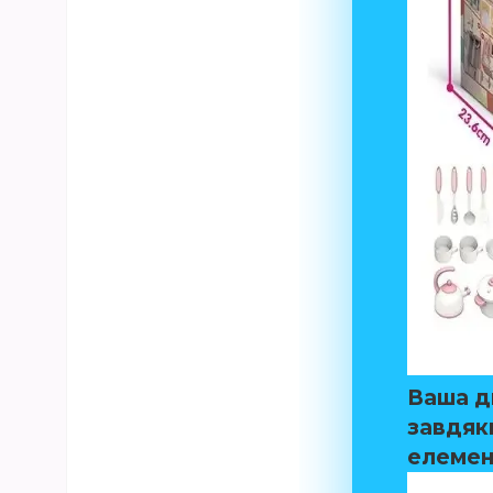
Ваша д
завдяк
елемен