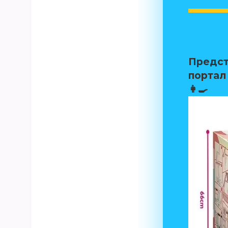
Предст
портал 
👩‍🍳