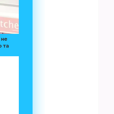
 не
о та