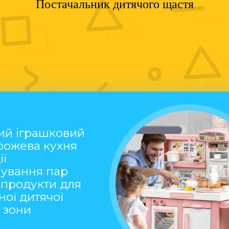
Постачальник дитячого щастя
ий іграшковий
рожева кухня
ї
чування пар
 продукти для
ної дитячої
ї зони