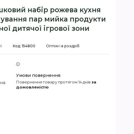
шковий набір рожева кухня
чування пар мийка продукти
ної дитячої ігрової зони
і
Код:
154800
Оптом і в роздріб
повернення товару протягом 14 днів
за
 на
домовленістю