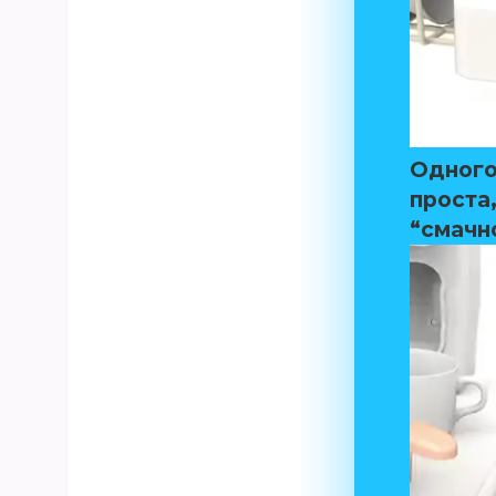
Одного 
проста
“смачн