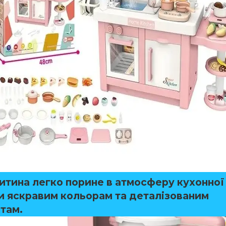
итина легко порине в атмосферу кухонної 
и яскравим кольорам та деталізованим
там.