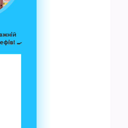
вжній
ефів! 🍳