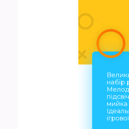
Велик
набір 
Мелоді
підсві
мийка
Ідеаль
ігрово