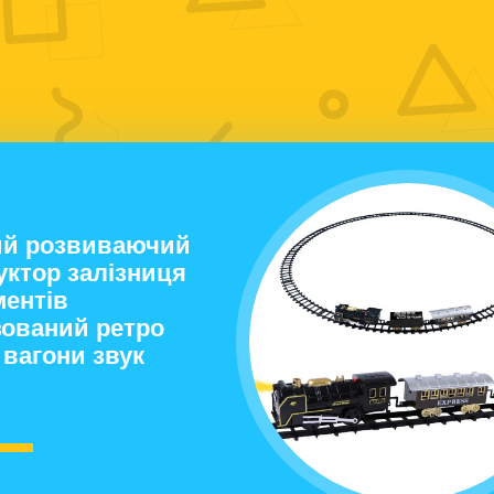
ий розвиваючий
уктор залізниця
ментів
зований ретро
 вагони звук