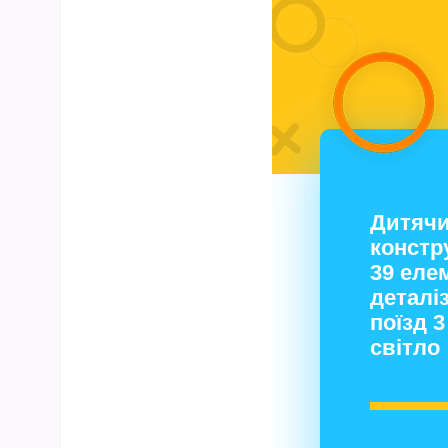
Дитяч
констр
39 еле
деталі
поїзд 3
світло