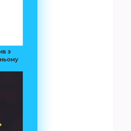
ив з
жньому