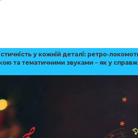
стичність у кожній деталі
: ретро-локомот
ткою та тематичними звуками – як у справ