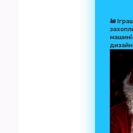
🚂
Ігра
захопл
машиніс
дизайн