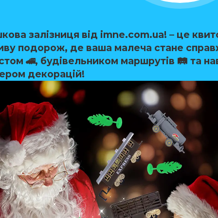
шкова залізниця від imne.com.ua!
– це квит
иву подорож, де ваша малеча стане справ
том 🚄, будівельником маршрутів 🛤️ та на
ером декорацій!