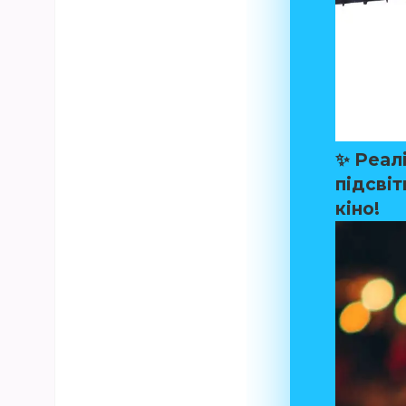
✨
Реалі
підсві
кіно!