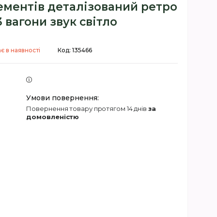
ементів деталізований ретро
3 вагони звук світло
є в наявності
Код:
135466
повернення товару протягом 14 днів
за
домовленістю