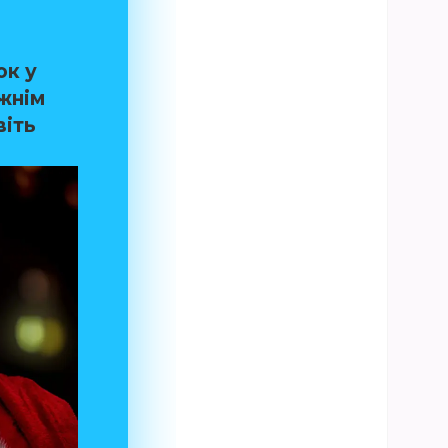
ок у
жнім
віть