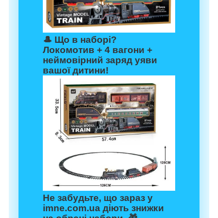
🎩
Що в наборі?
Локомотив + 4 вагони +
неймовірний заряд уяви
вашої дитини!
Не забудьте, що зараз у
imne.com.ua
діють знижки