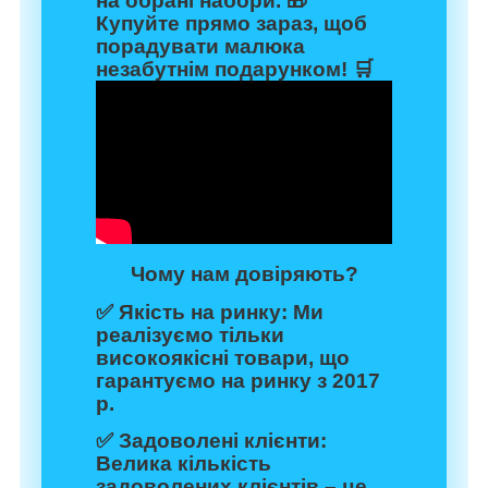
на обрані набори. 🎁
Купуйте прямо зараз, щоб
порадувати малюка
незабутнім подарунком! 🛒
Чому нам довіряють?
✅
Якість на ринку:
Ми
реалізуємо тільки
високоякісні товари, що
гарантуємо на ринку з 2017
р.
✅
Задоволені клієнти:
Велика кількість
задоволених клієнтів – це