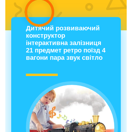
Дитячий розвиваючий
конструктор
інтерактивна залізниця
21 предмет ретро поїзд 4
вагони пара звук світло