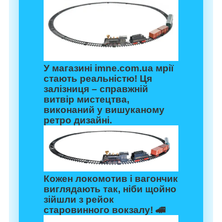
У
магазині imne.com.ua
мрії
стають реальністю! Ця
залізниця – справжній
витвір мистецтва,
виконаний у вишуканому
ретро дизайні.
Кожен локомотив і вагончик
виглядають так, ніби щойно
зійшли з рейок
старовинного вокзалу! 🚄