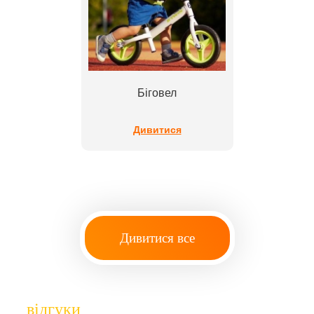
Біговел
Дивитися
Дивитися все
відгуки