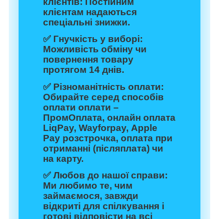
клієнтів:
Постійним
клієнтам надаються
спеціальні знижки.
✅
Гнучкість у виборі:
Можливість обміну чи
повернення товару
протягом 14 днів.
✅
Різноманітність оплати:
Обирайте серед способів
оплати оплати –
ПромОплата, онлайн оплата
LiqPay, Wayforpay, Apple
Pay розстрочка, оплата при
отриманні (післяплата) чи
на карту.
✅
Любов до нашої справи:
Ми любимо те, чим
займаємося, завжди
відкриті для спілкування і
готові відповісти на всі