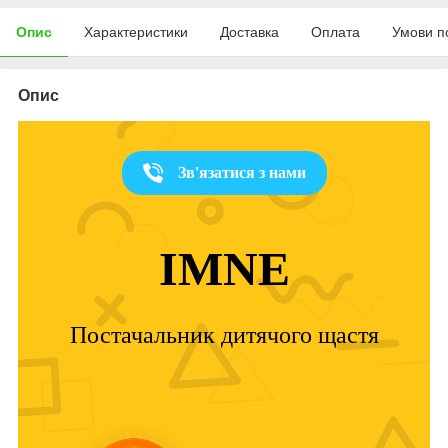
Опис
Характеристики
Доставка
Оплата
Умови п
Опис
Зв'язатися з нами
IMNE
Постачальник дитячого щастя