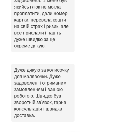
задоволена. В мене був
якийсь глюк не могла
проплатити, дали номер
картки, перевела кошти
на свій страх і ризик, але
все прислали і навіть
дуже швидко за це
окреме дякую.
Дуже дякую за колисочку
для малявочки. Дуже
задоволені і отриманим
замовленням і вашою
роботою. Швидко був
зворотній зв'язок, гарна
консультація і швидка
доставка.