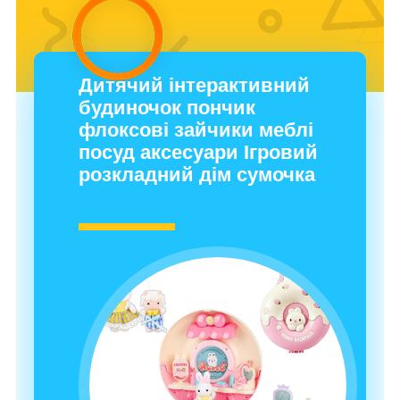
Дитячий інтерактивний
будиночок пончик
флоксові зайчики меблі
посуд аксесуари Ігровий
розкладний дім сумочка