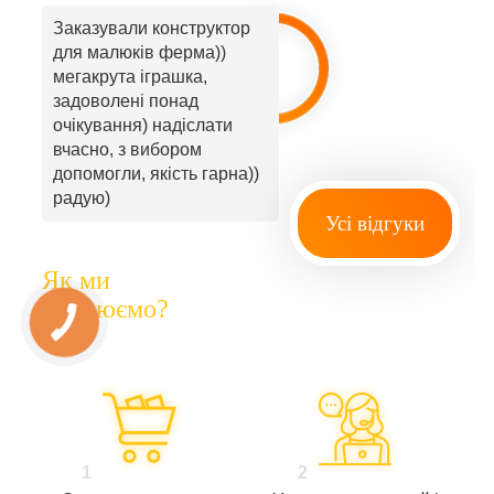
Заказували конструктор
для малюків ферма))
мегакрута іграшка,
задоволені понад
очікування) надіслати
вчасно, з вибором
допомогли, якість гарна))
радую)
Усі відгуки
Як ми
працюємо?
1
2