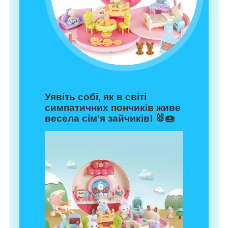
Уявіть собі, як в світі
симпатичних пончиків живе
весела сім'я зайчиків! 🐰🍩