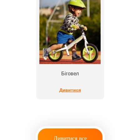
Біговел
Дивитися
Дивитися все