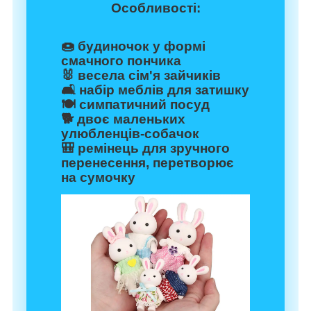
Особливості:
🍩 будиночок у формі
смачного пончика
🐰 весела сім'я зайчиків
🛋️ набір меблів для затишку
🍽️ симпатичний посуд
🐕 двоє маленьких
улюбленців-собачок
🎒 ремінець для зручного
перенесення, перетворює
на сумочку