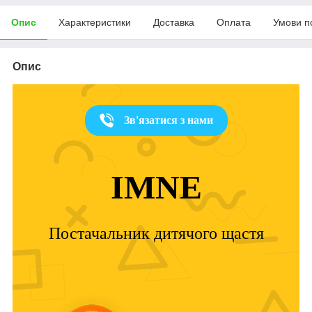
Опис
Характеристики
Доставка
Оплата
Умови п
Опис
Зв'язатися з нами
IMNE
Постачальник дитячого щастя