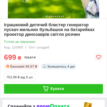
Іграшковий дитячий бластер генератор
пускач мильних бульбашок на батарейках
проектор динозаврів світло розчин
Готово до відправки
Код: 116969
Опт і роздріб
699
₴
793,67 ₴
Економія
94.67 ₴
Залишилось
4 дні
753,98 ₴
від 9 шт.
Купити