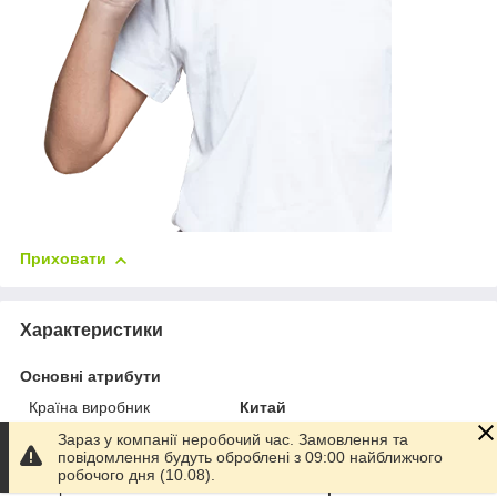
Приховати
Характеристики
Основні атрибути
Країна виробник
Китай
Вікова група
Від 3 років
Зараз у компанії неробочий час. Замовлення та
повідомлення будуть оброблені з 09:00 найближчого
Матеріал
Пластик
робочого дня (10.08).
Колір
Різні кольори