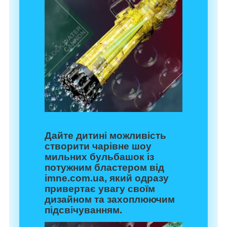
Дайте дитині можливість
створити чарівне шоу
мильних бульбашок із
потужним бластером від
imne.com.ua, який одразу
привертає увагу своїм
дизайном та захоплюючим
підсвічуванням.