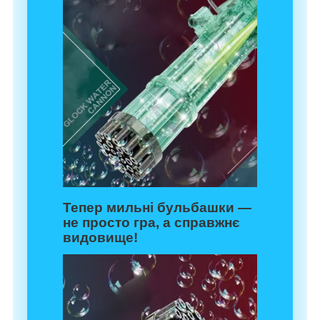
Тепер мильні бульбашки —
не просто гра, а справжнє
видовище!