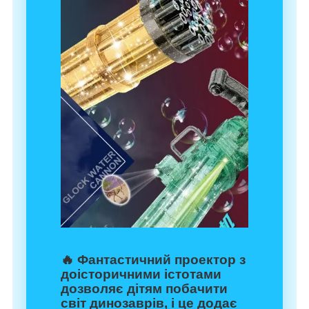
🔥
Фантастичний проектор
з
доісторичними істотами
дозволяє дітям побачити
світ динозаврів, і це додає