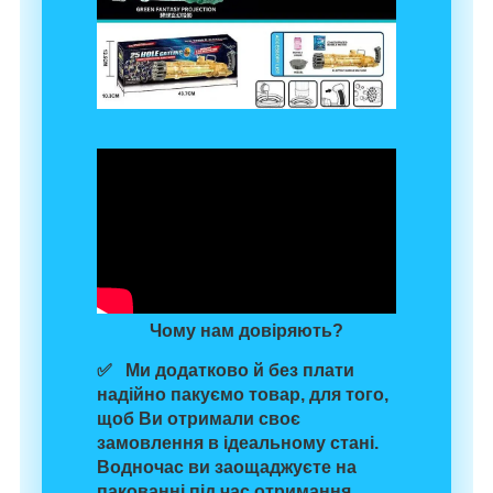
Чому нам довіряють?
✅ Ми додатково й без плати
надійно пакуємо товар
, для того,
щоб Ви отримали своє
замовлення в ідеальному стані.
Водночас
ви заощаджуєте на
пакованні
під час отримання.