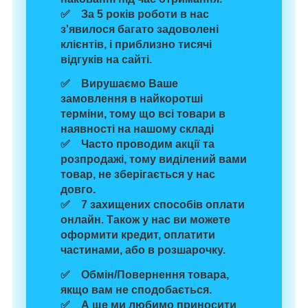
✅ За 5 років роботи в нас
з'явилося багато задоволені
клієнтів, і
приблизно тисячі
відгуків
на сайті.
✅ Вирушаємо Ваше
замовлення
в найкоротші
терміни,
тому що
всі товари в
наявності
на нашому складі
✅ Часто проводим
акції та
розпродажі
, тому виділений вами
товар, не зберігається у нас
довго.
✅
7 захищених способів
оплати
онлайн. Також у нас ви можете
оформити кредит, оплатити
частинами, або в розшарочку.
✅
Обмін/Повернення
товара
,
якщо
вам
не сподобається
.
✅ А ще
ми любимо
приносити