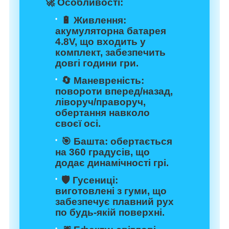
🚀
Особливості:
🔋
Живлення
:
акумуляторна батарея
4.8V, що входить у
комплект, забезпечить
довгі години гри.
🔄
Маневреність
:
повороти вперед/назад,
ліворуч/праворуч,
обертання навколо
своєї осі.
🎯
Башта
: обертається
на 360 градусів, що
додає динамічності грі.
🛡️
Гусениці
:
виготовлені з гуми, що
забезпечує плавний рух
по будь-якій поверхні.