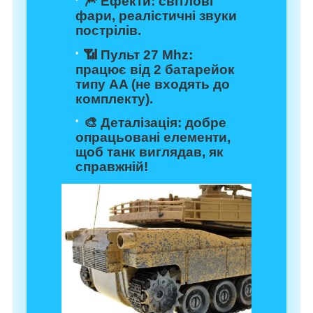
🎆
Ефекти
: світлові
фари, реалістичні звуки
пострілів.
📶
Пульт 27 Mhz
:
працює від 2 батарейок
типу AA (не входять до
комплекту).
🎨
Деталізація
: добре
опрацьовані елементи,
щоб танк виглядав, як
справжній!