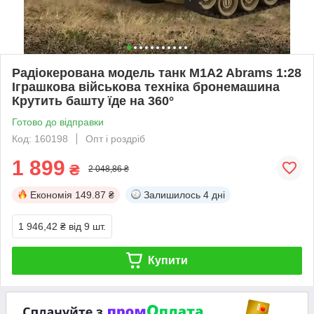
Радіокерована модель танк M1A2 Abrams 1:28
Іграшкова військова техніка бронемашина
Крутить башту їде на 360°
Готово до відправки
Код: 160198
Опт і роздріб
1 899
₴
2 048,86 ₴
Економія
149.87 ₴
Залишилось
4 дні
1 946,42 ₴
від 9 шт.
Купити