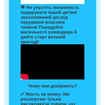
🌟 Не упустіть можливість
подарувати вашій дитині
захоплюючий досвід
керування власним
танком! Порадуйте
маленького командира й
дайте старт великій
пригоді!
Чому нам довіряють?
✅
Якість на ринку:
Ми
реалізуємо тільки
високоякісні товари, що