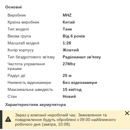
Основні
Виробник
MHZ
Країна виробник
Китай
Тип моделі
Танк
Вікова група
Від 6 років
Масштаб моделі
1:28
Колір корпусу
Жовтий
Тип бездротового зв'язку
Радіоканал зв'язку
Частота управління
27Mhz
іграшки
Радіус дії
25 м
Наявність відеокамери
Без відеокамери
Максимальна швидкість
10 км/год
Стан
Новий
Характеристики акумулятора
Тип акумулятора
Li-Ion
Зараз у компанії неробочий час. Замовлення та
Напруга акумулятору
3.7 В
повідомлення будуть оброблені з 09:00 найближчого
робочого дня (завтра, 10.08).
Кількість акумуляторів
1 шт.