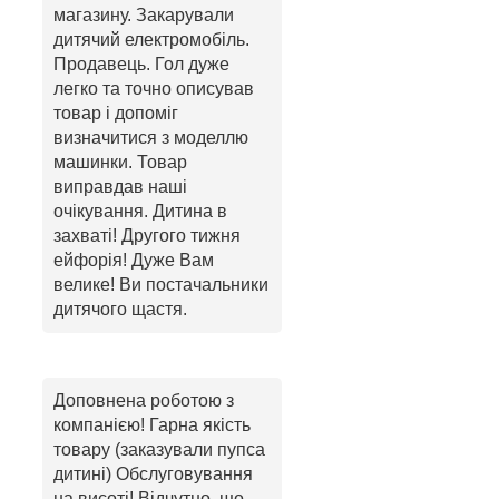
магазину. Закарували
дитячий електромобіль.
Продавець. Гол дуже
легко та точно описував
товар і допоміг
визначитися з моделлю
машинки. Товар
виправдав наші
очікування. Дитина в
захваті! Другого тижня
ейфорія! Дуже Вам
велике! Ви постачальники
дитячого щастя.
Доповнена роботою з
компанією! Гарна якість
товару (заказували пупса
дитині) Обслуговування
на висоті! Відчутно, що