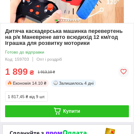
Дитяча каскадерська машинка перевертень
на р/к Маневрене авто всюдихід 12 км/год
Іграшка для розвитку моторики
Готово до відправки
Код: 159703
Опт і роздріб
1 899
₴
1 913,10 ₴
Економія
14.10 ₴
Залишилось
4 дні
1 817,45 ₴
від 9 шт.
Купити