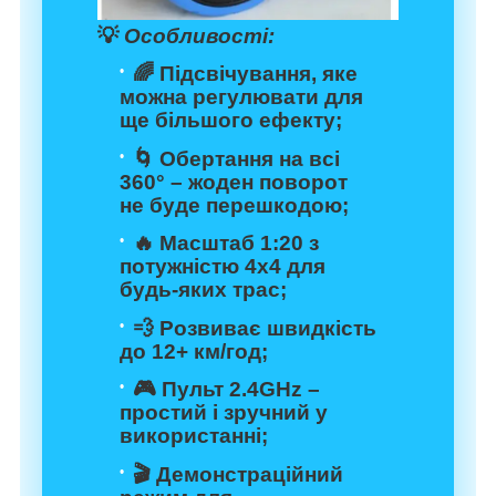
💡
Особливості:
🌈 Підсвічування, яке
можна регулювати для
ще більшого ефекту;
🌀 Обертання на всі
360° – жоден поворот
не буде перешкодою;
🔥 Масштаб 1:20 з
потужністю 4х4 для
будь-яких трас;
💨 Розвиває швидкість
до 12+ км/год;
🎮 Пульт 2.4GHz –
простий і зручний у
використанні;
🎬 Демонстраційний