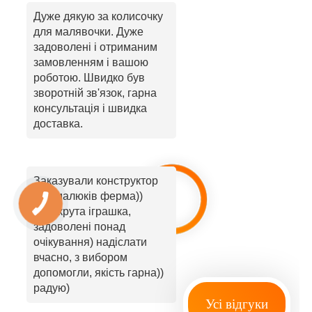
Дуже дякую за колисочку
для малявочки. Дуже
задоволені і отриманим
замовленням і вашою
роботою. Швидко був
зворотній зв'язок, гарна
консультація і швидка
доставка.
Заказували конструктор
для малюків ферма))
мегакрута іграшка,
задоволені понад
очікування) надіслати
вчасно, з вибором
допомогли, якість гарна))
радую)
Усі відгуки