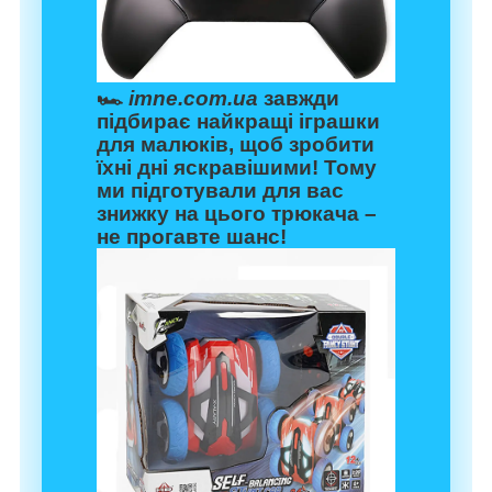
🏎️
imne.com.ua
завжди
підбирає найкращі іграшки
для малюків, щоб зробити
їхні дні яскравішими! Тому
ми підготували для вас
знижку на цього трюкача –
не прогавте шанс!