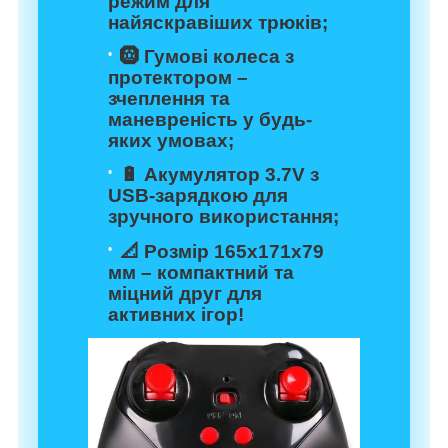
режим для
найяскравіших трюків;
🛞 Гумові колеса з
протектором –
зчеплення та
маневреність у будь-
яких умовах;
🔋 Акумулятор 3.7V з
USB-зарядкою для
зручного використання;
📐 Розмір 165х171х79
мм – компактний та
міцний друг для
активних ігор!