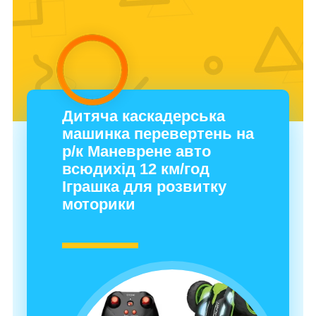
Дитяча каскадерська
машинка перевертень на
р/к Маневрене авто
всюдихід 12 км/год
Іграшка для розвитку
моторики