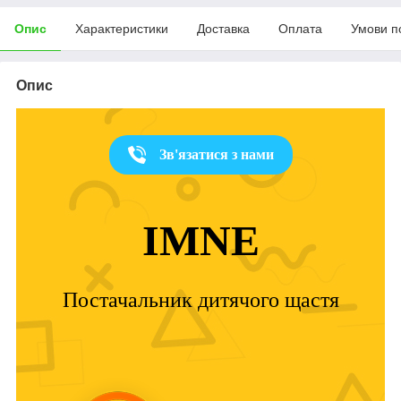
Опис
Характеристики
Доставка
Оплата
Умови п
Опис
Зв'язатися з нами
IMNE
Постачальник дитячого щастя