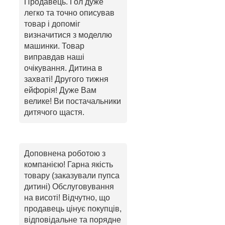
Продавець. Гол дуже
легко та точно описував
товар і допоміг
визначитися з моделлю
машинки. Товар
виправдав наші
очікування. Дитина в
захваті! Другого тижня
ейфорія! Дуже Вам
велике! Ви постачальники
дитячого щастя.
Доповнена роботою з
компанією! Гарна якість
товару (заказували пупса
дитині) Обслуговування
на висоті! Відчутно, що
продавець цінує покупців,
відповідальне та порядне