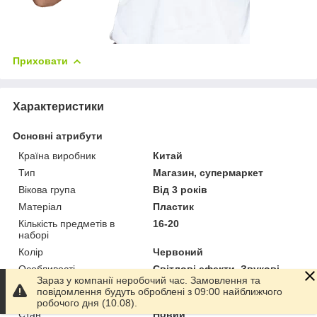
Приховати
Характеристики
Основні атрибути
Країна виробник
Китай
Тип
Магазин, супермаркет
Вікова група
Від 3 років
Матеріал
Пластик
Кількість предметів в
16-20
наборі
Колір
Червоний
Особливості
Світлові ефекти, Звукові
Зараз у компанії неробочий час. Замовлення та
ефекти
повідомлення будуть оброблені з 09:00 найближчого
Упаковка
Картонна коробка
робочого дня (10.08).
Стан
Новий