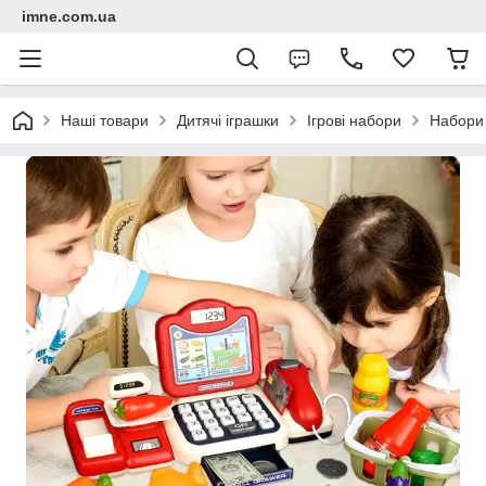
imne.com.ua
Наші товари
Дитячі іграшки
Ігрові набори
Набори 