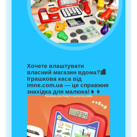
Хочете влаштувати
власний магазин вдома?🏬
Іграшкова каса від
imne.com.ua — це справжня
знахідка для малюка!👧👦