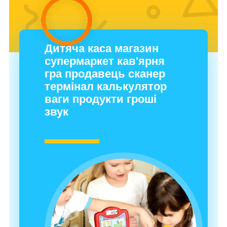
Дитяча каса магазин
супермаркет кав'ярня
гра продавець сканер
термінал калькулятор
ваги продукти гроші
звук