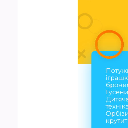
Потуж
іграшк
броне
Гусени
Дитяч
технік
Орбіз
крутит