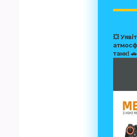
💥 Уяві
атмосф
танк! 🚗