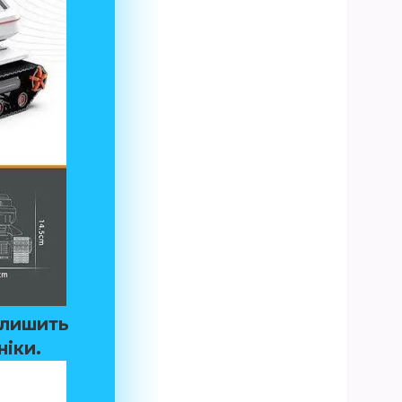
алишить
іки.