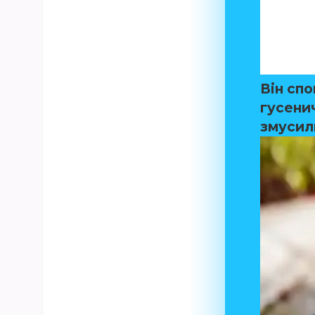
Він спо
гусени
змусили