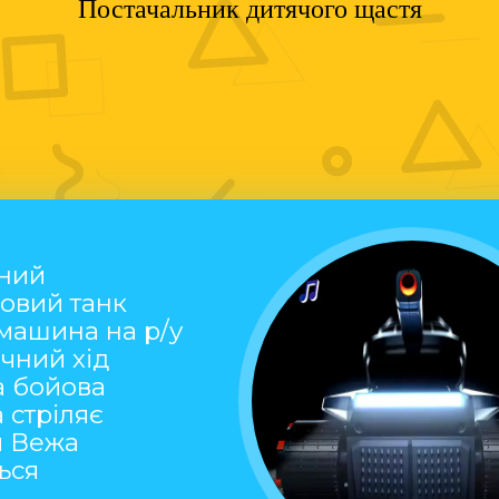
Постачальник дитячого щастя
ний
овий танк
машина на р/у
чний хід
а бойова
а стріляє
и Вежа
ься