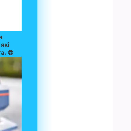
и
які
а. 😎