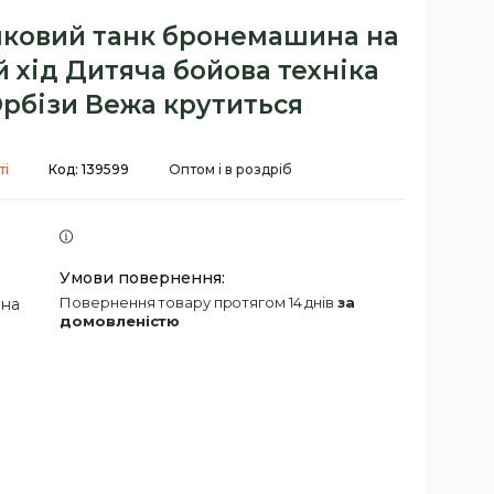
ковий танк бронемашина на
 хід Дитяча бойова техніка
Орбізи Вежа крутиться
ті
Код:
139599
Оптом і в роздріб
повернення товару протягом 14 днів
за
 на
домовленістю