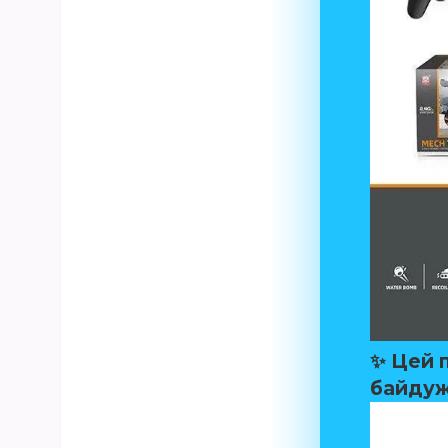
✨ Цей 
байдуж