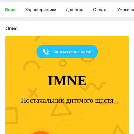
Опис
Характеристики
Доставка
Оплата
Умови п
Опис
Зв'язатися з нами
IMNE
Постачальник дитячого щастя