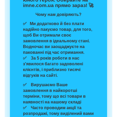
imne.com.ua
прямо зараз! 🚀
Чому нам довіряють?
✅ Ми додатково й без плати
надійно пакуємо товар
, для того,
щоб Ви отримали своє
замовлення в ідеальному стані.
Водночас
ви заощаджуєте на
пакованні
під час отримання.
✅ За 5 років роботи в нас
з'явилося багато задоволені
клієнтів, і
приблизно тисячі
відгуків
на сайті.
✅ Вирушаємо Ваше
замовлення
в найкоротші
терміни,
тому що
всі товари в
наявності
на нашому складі
✅ Часто проводим
акції та
розпродажі
, тому виділений вами