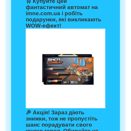
🛒 Купуйте цей
фантастичний автомат на
imne.com.ua
і робіть
подарунки, які викликають
WOW-ефект!
🎉
Акція!
Зараз діють
знижки, тож не пропустіть
шанс порадувати свого
юного героя. Обирайте на