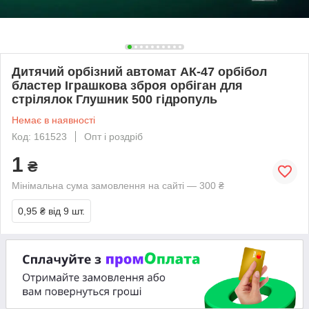
Дитячий орбізний автомат АК-47 орбібол
бластер Іграшкова зброя орбіган для
стрілялок Глушник 500 гідропуль
Немає в наявності
Код: 161523
Опт і роздріб
1
₴
Мінімальна сума замовлення на сайті — 300 ₴
0,95 ₴
від 9 шт.