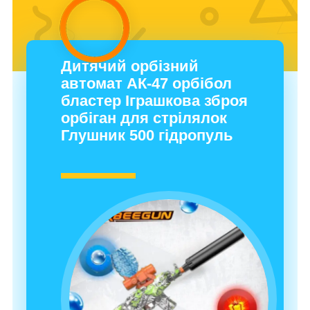
Дитячий орбізний
автомат АК-47 орбібол
бластер Іграшкова зброя
орбіган для стрілялок
Глушник 500 гідропуль