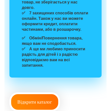
товар, не зберігається у нас
довго.
✅
7 захищених способів
оплати
онлайн. Також у нас ви можете
оформити кредит, оплатити
частинами, або в розшарочку.
✅
Обмін/Повернення
товара
,
якщо
вам
не сподобається
.
✅ А ще
ми любимо
приносити
радість для
дітей
і з радістю
відповідаємо вам на всі
запитання.
Відкрити каталог